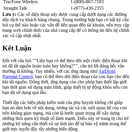
TracFone Wireless
1-(800)-867-7183
Straight Talk
1-(877)-430-2355
Lưu ý:
Các số điện thoại này được cung cấp dưới dạng các đường
dây dịch vụ khách hàng chung. Trong trường hợp bạn có bất kỳ câu
hỏi cụ thể nào hoặc các vấn đề liên quan đến tài khoản, nên truy cập
trang web chính thức của nhà cung cấp để có thông tin liên hệ chính
xác và cập nhật nhất.
Kết Luận
Đối với câu hỏi ""Liệu bạn có thể theo dõi một chiếc điện thoại khi
nó đã tắt nguồn hoàn toàn hay không?"", câu trả lời đáng tiếc vẫn
thường là không. Tuy nhiên, với các ứng dụng như
AirDroid
Parental Control
, bạn có thể theo dõi điện thoại của con bạn cho đến
khi tắt nguồn. Đồng thời, ứng dụng còn cho phép bạn thiết lập giới
hạn thời gian sử dụng màn hình, giúp thiết bị tự động khóa nếu con
bạn đã sử dụng quá lâu.
Thiết lập các biện pháp kiểm soát của phụ huynh không chỉ giúp
bạn an tâm hơn về nội dung, tương tác và các mối quan hệ của con
trên không gian mạng, mà còn là bước quan trọng để xây dựng
những thói quen kỹ thuật số lành mạnh. Điều này sẽ trang bị cho trẻ
những kỹ năng cần thiết và sự tỉnh táo để tự bảo vệ mình trong thế
giới trực tuyến đầy rẫy những biến động.