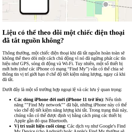
Liệu có thể theo dõi một chiếc điện thoại
đã tắt nguồn không?
Thông thường, một chiếc điện thoại khi đã tắt nguồn hoàn toàn sẽ
không thể theo dõi một cách chủ động vì nó đã ngừng phát các tín
hiệu như GPS, sóng di động và Wi-Fi. Tuy nhiên, một số thiết bị
mới hơn (như các iPhone có mạng “Find My”) vẫn có thể chia sẻ
thông tin vị trí giới hạn ở chế độ tiết kiệm năng lượng, ngay cả khi
đã tắt.
Dưới đây là một số trường hợp ngoại lệ và các lưu ý quan trọng:
Các dòng iPhone đời mới (iPhone 11 trở lên)
: Nếu tính
năng ""Find My network"" đã bật, những iPhone này có thể
vào chế độ tiết kiệm năng lượng khi tắt. Trong trạng thái này,
chúng vẫn có thể được định vị bằng cách ping các thiết bị
Apple gần đó qua Bluetooth.
Vị trí xuất hiện cuối cùng
: Các dịch vụ như Google's Find
My Device (cho Android) hoặc Apple's Find My thường sẽ