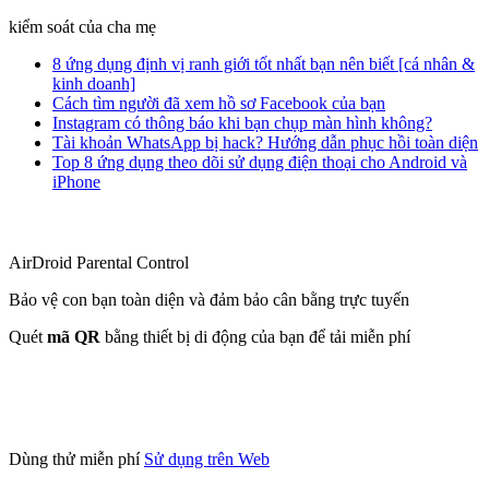
kiểm soát của cha mẹ
8 ứng dụng định vị ranh giới tốt nhất bạn nên biết [cá nhân &
kinh doanh]
Cách tìm người đã xem hồ sơ Facebook của bạn
Instagram có thông báo khi bạn chụp màn hình không?
Tài khoản WhatsApp bị hack? Hướng dẫn phục hồi toàn diện
Top 8 ứng dụng theo dõi sử dụng điện thoại cho Android và
iPhone
AirDroid Parental Control
Bảo vệ con bạn toàn diện và đảm bảo cân bằng trực tuyến
Quét
mã QR
bằng thiết bị di động của bạn để tải miễn phí
Dùng thử miễn phí
Sử dụng trên Web