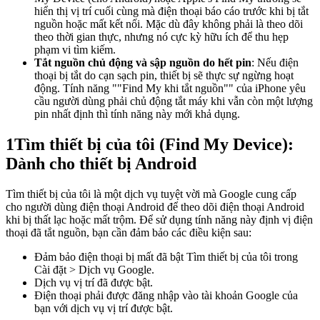
hiển thị vị trí cuối cùng mà điện thoại báo cáo trước khi bị tắt
nguồn hoặc mất kết nối. Mặc dù đây không phải là theo dõi
theo thời gian thực, nhưng nó cực kỳ hữu ích để thu hẹp
phạm vi tìm kiếm.
Tắt nguồn chủ động và sập nguồn do hết pin
: Nếu điện
thoại bị tắt do cạn sạch pin, thiết bị sẽ thực sự ngừng hoạt
động. Tính năng ""Find My khi tắt nguồn"" của iPhone yêu
cầu người dùng phải chủ động tắt máy khi vẫn còn một lượng
pin nhất định thì tính năng này mới khả dụng.
1
Tìm thiết bị của tôi (Find My Device):
Dành cho thiết bị Android
Tìm thiết bị của tôi là một dịch vụ tuyệt vời mà Google cung cấp
cho người dùng điện thoại Android để theo dõi điện thoại Android
khi bị thất lạc hoặc mất trộm. Để sử dụng tính năng này định vị điện
thoại đã tắt nguồn, bạn cần đảm bảo các điều kiện sau:
Đảm bảo điện thoại bị mất đã bật Tìm thiết bị của tôi trong
Cài đặt > Dịch vụ Google.
Dịch vụ vị trí đã được bật.
Điện thoại phải được đăng nhập vào tài khoản Google của
bạn với dịch vụ vị trí được bật.