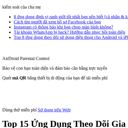
kiểm soát của cha mẹ
8 ứng dụng định vị ranh giới tốt nhất bạn nên biết [cá nhân & 
Cách tìm người đã xem hồ sơ Facebook của bạn
Instagram có thông báo khi bạn chụp màn hình không?
Tài khoản WhatsApp bị hack? Hướng dẫn phục hồi toàn diện
Top 8 ứng dụng theo dõi sử dụng điện thoại cho Android và i
AirDroid Parental Control
Bảo vệ con bạn toàn diện và đảm bảo cân bằng trực tuyến
Quét
mã QR
bằng thiết bị di động của bạn để tải miễn phí
Dùng thử miễn phí
Sử dụng trên Web
Top 15 Ứng Dụng Theo Dõi Gia 