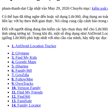
pham-thanh-dat
Cập nhật vào May 29, 2026
Chuyên mục:
kiểm soát
Có thể bạn đã từng nghe đến hoặc sử dụng Life360, ứng dụng an toàn g
liên lạc với họ theo thời gian thực. Nó cũng cung cấp cảnh báo trong 
Đối với người dùng đang tìm kiếm các lựa chọn thay thế cho Life360
tính năng tương tự. Trong khi đó, một số ứng dụng như AirDroid Loc
(giống Life360) phù hợp nhất với nhu cầu của mình, hãy tiếp tục đọc
1.
AirDroid Location Tracker
2.
Glympse
3.
Find My Kids
4.
Google Maps
5.
iSharing
6.
Family360
7.
GeoZilla
8.
FollowMee
9.
OwnTracks
10.
Verizon Family
11.
Find My Friends
12.
Find360
13.
FamiSafe
14.
Family Locator