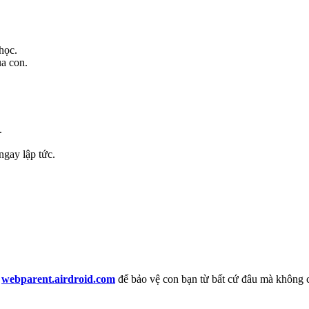
học.
ủa con.
.
ngay lập tức.
i
webparent.airdroid.com
để bảo vệ con bạn từ bất cứ đâu mà không 