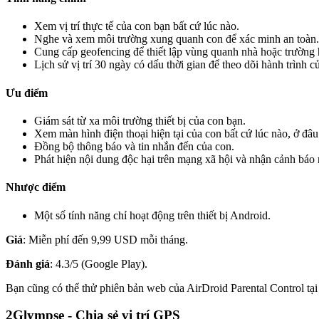
Xem vị trí thực tế của con bạn bất cứ lúc nào.
Nghe và xem môi trường xung quanh con để xác minh an toàn.
Cung cấp geofencing để thiết lập vùng quanh nhà hoặc trường 
Lịch sử vị trí 30 ngày có dấu thời gian để theo dõi hành trình c
Ưu điểm
Giám sát từ xa môi trường thiết bị của con bạn.
Xem màn hình điện thoại hiện tại của con bất cứ lúc nào, ở đâu
Đồng bộ thông báo và tin nhắn đến của con.
Phát hiện nội dung độc hại trên mạng xã hội và nhận cảnh báo 
Nhược điểm
Một số tính năng chỉ hoạt động trên thiết bị Android.
Giá
: Miễn phí đến 9,99 USD mỗi tháng.
Đánh giá
: 4.3/5 (Google Play).
Bạn cũng có thể thử phiên bản web của AirDroid Parental Control tạ
2
Glympse - Chia sẻ vị trí GPS