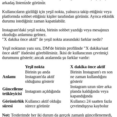
arkadaş listenizde görünür.
Kullanıcıların gizliliği için yeşil nokta, yalnızca takip ettiğiniz veya
platformda sohbet ettiğiniz kişiler tarafından görünür. Ayrıca etkinlik
durumu istediğiniz zaman kapatılabilir.
Instagram'daki yeşil nokta, birinin sohbet yazdığı veya mesajınızı
okuduğu anlamına gelmez.
"X dakika önce aktif" ile yeşil nokta arasındaki farklar nedir?
Yeşil noktanın yanı sıra, DM'de birinin profilinde "X dakika/saat
önce aktif" ifadesini görebilirsiniz. İkisi de kullanıcının çevrimiçi
durumunu gösterir; ancak aralarında şu farklar vardır:
Yeşil nokta
X dakika önce aktif
Birinin şu anda
Birinin Instagram'ı en son
Anlamı
Instagram'da aktif
ne zaman kullandığını
olduğunu gösterir
gösterir
Instagram uzun süre arka
Güncelleme
Instagram açıldığında
planda kaldığında veya
tetikleyicisi
kapandığında
Görünürlük
Kullanıcı aktif olduğu
Kullanıcı 24 saatten fazla
süresi
sürece görünür
çevrimdışıysa kaybolur
Not:
Testlerimde her iki durum da gerçek zamanlı güncellenemedi,