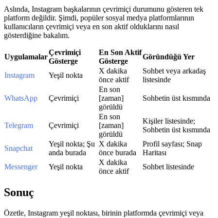
Aslında, Instagram başkalarının çevrimiçi durumunu gösteren tek
platform değildir. Şimdi, popüler sosyal medya platformlarının
kullanıcıların çevrimiçi veya en son aktif olduklarını nasıl
gösterdiğine bakalım.
Çevrimiçi
En Son Aktif
Uygulamalar
Göründüğü Yer
Gösterge
Gösterge
X dakika
Sohbet veya arkadaş
Instagram
Yeşil nokta
önce aktif
listesinde
En son
WhatsApp
Çevrimiçi
[zaman]
Sohbetin üst kısmında
görüldü
En son
Kişiler listesinde;
Telegram
Çevrimiçi
[zaman]
Sohbetin üst kısmında
görüldü
Yeşil nokta; Şu
X dakika
Profil sayfası; Snap
Snapchat
anda burada
önce burada
Haritası
X dakika
Messenger
Yeşil nokta
Sohbet listesinde
önce aktif
Sonuç
Özetle, Instagram yeşil noktası, birinin platformda çevrimiçi veya