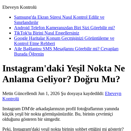
Ebeveyn Kontrolü
Samsung'da Ekran Süresi Nasıl Kontrol Edilir ve
Sınırlandırılır
Android Telefon Kameranızdan Biri Sizi Görebilir mi?
TikTok'ta Birini Nasıl Engellersiniz
Google Haritalar Konum Geçmişinizi Görüntüleme ve
Kontrol Etme Rehberi
Aile Bağlantısı SMS Mesajlarını Görebilir mi? Cevapları
Burada Öğrenin
Instagram'daki Yeşil Nokta Ne
Anlama Geliyor? Doğru Mu?
Metin
Güncellendi Jun 1, 2026
Şu dosyaya kaydedildi:
Ebeveyn
Kontrolü
Instagram DM'de arkadaşlarınızın profil fotoğraflarının yanında
küçük yeşil bir nokta görmüşsünüzdür. Bu, birinin çevrimiçi
olduğunu gösteren bir simgedir.
Peki, Instagram'daki yeşil nokta birinin sohbet ettiğini mi gösterir?