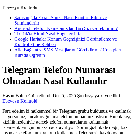
Ebeveyn Kontrolü
Samsung'da Ekran Süresi Nasıl Kontrol Edilir ve
Sınırlandırılır
Android Telefon Kameranızdan Biri Sizi Görebilir mi?
TikTok'ta Birini Nasıl Engellersiniz
Google Haritalar Konum Geçmişinizi Görüntüleme ve
Kontrol Etme Rehberi
Aile Bağlantısı SMS Mesajlarını Görebilir mi? Cevapları
Burada Öğrenin
Telegram Telefon Numarası
Olmadan Nasıl Kullanılır
Hasan Babur
Güncellendi Dec 5, 2025
Şu dosyaya kaydedildi:
Ebeveyn Kontrolü
Farz edelim ki mükemmel bir Telegram grubu buldunuz ve katılmak
istiyorsunuz, ancak uygulama telefon numaranızı istiyor. Birçok kişi,
gizlilik nedeniyle gerçek telefon numaralarını kullanmak
istemedikleri için bu aşamada ayrılıyor. Sorun gizlilik de değil, bazı
insanlar telefon numaralarını kullanarak Telegram'a kaydolmanın