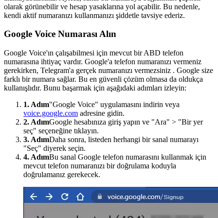
olarak görünebilir ve hesap yasaklarına yol açabilir. Bu nedenle,
kendi aktif numaranızı kullanmanızı şiddetle tavsiye ederiz.
Google Voice Numarası Alın
Google Voice'ın çalışabilmesi için mevcut bir ABD telefon
numarasına ihtiyaç vardır. Google'a telefon numaranızı vermeniz
gerekirken, Telegram'a gerçek numaranızı vermezsiniz . Google size
farklı bir numara sağlar. Bu en güvenli çözüm olmasa da oldukça
kullanışlıdır. Bunu başarmak için aşağıdaki adımları izleyin:
1. Adım
"Google Voice" uygulamasını indirin veya
voice.google.com
adresine gidin.
2. Adım
Google hesabınıza giriş yapın ve "Ara" > "Bir yer
seç" seçeneğine tıklayın.
3. Adım
Daha sonra, listeden herhangi bir sanal numarayı
"Seç" diyerek seçin.
4. Adım
Bu sanal Google telefon numarasını kullanmak için
mevcut telefon numaranızı bir doğrulama koduyla
doğrulamanız gerekecek.