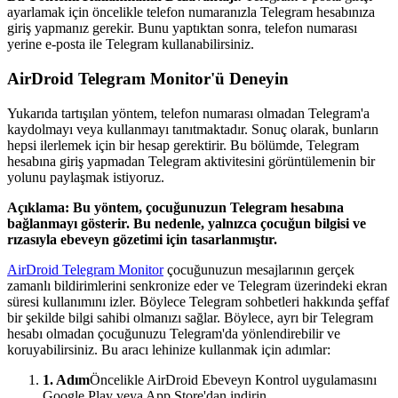
ayarlamak için öncelikle telefon numaranızla Telegram hesabınıza
giriş yapmanız gerekir. Bunu yaptıktan sonra, telefon numarası
yerine e-posta ile Telegram kullanabilirsiniz.
AirDroid Telegram Monitor'ü Deneyin
Yukarıda tartışılan yöntem, telefon numarası olmadan Telegram'a
kaydolmayı veya kullanmayı tanıtmaktadır. Sonuç olarak, bunların
hepsi ilerlemek için bir hesap gerektirir. Bu bölümde, Telegram
hesabına giriş yapmadan Telegram aktivitesini görüntülemenin bir
yolunu paylaşmak istiyoruz.
Açıklama: Bu yöntem, çocuğunuzun Telegram hesabına
bağlanmayı gösterir. Bu nedenle, yalnızca çocuğun bilgisi ve
rızasıyla ebeveyn gözetimi için tasarlanmıştır.
AirDroid Telegram Monitor
çocuğunuzun mesajlarının gerçek
zamanlı bildirimlerini senkronize eder ve Telegram üzerindeki ekran
süresi kullanımını izler. Böylece Telegram sohbetleri hakkında şeffaf
bir şekilde bilgi sahibi olmanızı sağlar. Böylece, ayrı bir Telegram
hesabı olmadan çocuğunuzu Telegram'da yönlendirebilir ve
koruyabilirsiniz. Bu aracı lehinize kullanmak için adımlar:
1. Adım
Öncelikle AirDroid Ebeveyn Kontrol uygulamasını
Google Play veya App Store'dan indirin.