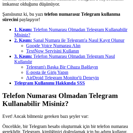
imkansız olduğunu düşünüyor.
Şanslısınız ki, bu yazı
telefon numarasız Telegram kullanma
sürecini
paylaşıyor!
1. Kısım:
Telefon Numarası Olmadan Telegram Kullanabilir
Misiniz?
2. Kısım:
Sanal Numara ile Telegram'a Nasıl Kayıt Olunur
Google Voice Numarası Alın
TextNow Servisini Kullanın
3. Kısım:
Telefon Numarası Olmadan Telegram Nasıl
Kullanılır
Telegram'ı Başka Bir Cihaza Bağlayın
E-posta ile Giriş Yapın
AirDroid Telegram Monitor'ü Deneyin
Telegram Kullanımı Hakkında SSS
Telefon Numarası Olmadan Telegram
Kullanabilir Misiniz?
Evet! Ancak bilmeniz gereken bazı şeyler var:
Öncelikle, bir Telegram hesabı oluşturmak için bir telefon numarası
gereklidir. Telegram, kimliğinizi doğrulamak için bu adımı kullanır.