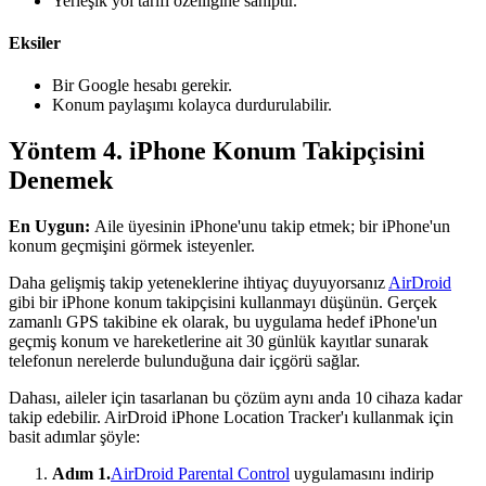
Yerleşik yol tarifi özelliğine sahiptir.
Eksiler
Bir Google hesabı gerekir.
Konum paylaşımı kolayca durdurulabilir.
Yöntem 4. iPhone Konum Takipçisini
Denemek
En Uygun:
Aile üyesinin iPhone'unu takip etmek; bir iPhone'un
konum geçmişini görmek isteyenler.
Daha gelişmiş takip yeteneklerine ihtiyaç duyuyorsanız
AirDroid
gibi bir iPhone konum takipçisini kullanmayı düşünün. Gerçek
zamanlı GPS takibine ek olarak, bu uygulama hedef iPhone'un
geçmiş konum ve hareketlerine ait 30 günlük kayıtlar sunarak
telefonun nerelerde bulunduğuna dair içgörü sağlar.
Dahası, aileler için tasarlanan bu çözüm aynı anda 10 cihaza kadar
takip edebilir. AirDroid iPhone Location Tracker'ı kullanmak için
basit adımlar şöyle:
Adım 1.
AirDroid Parental Control
uygulamasını indirip