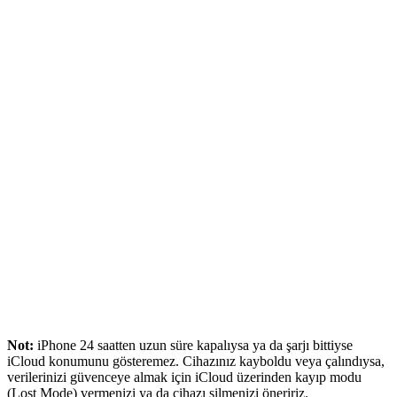
Not:
iPhone 24 saatten uzun süre kapalıysa ya da şarjı bittiyse
iCloud konumunu gösteremez. Cihazınız kayboldu veya çalındıysa,
verilerinizi güvenceye almak için iCloud üzerinden kayıp modu
(Lost Mode) vermenizi ya da cihazı silmenizi öneririz.