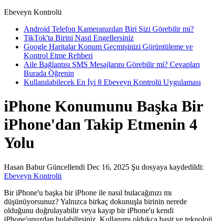
Ebeveyn Kontrolü
Android Telefon Kameranızdan Biri Sizi Görebilir mi?
TikTok'ta Birini Nasıl Engellersiniz
Google Haritalar Konum Geçmişinizi Görüntüleme ve
Kontrol Etme Rehberi
Aile Bağlantısı SMS Mesajlarını Görebilir mi? Cevapları
Burada Öğrenin
Kullanılabilecek En İyi 8 Ebeveyn Kontrolü Uygulaması
iPhone Konumunu Başka Bir
iPhone'dan Takip Etmenin 4
Yolu
Hasan Babur
Güncellendi Dec 16, 2025
Şu dosyaya kaydedildi:
Ebeveyn Kontrolü
Bir iPhone'u başka bir iPhone ile nasıl bulacağınızı mı
düşünüyorsunuz? Yalnızca birkaç dokunuşla birinin nerede
olduğunu doğrulayabilir veya kayıp bir iPhone'u kendi
iPhone'unuzdan bulabilirsiniz. Kullanımı oldukça basit ve teknoloji