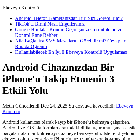
Ebeveyn Kontrolü
Android Telefon Kameranızdan Biri Sizi Görebilir mi?
TikTok'ta Birini Nasıl Engellersiniz
Google Haritalar Konum Geçmişinizi Görüntüleme ve
Kontrol Etme Rehberi
Aile Bağlantısı SMS Mesajlarını Görebilir mi? Cevapları
Burada Öğrenin
Kullanılabilecek En İyi 8 Ebeveyn Kontrolü Uygulaması
Android Cihazınızdan Bir
iPhone'u Takip Etmenin 3
Etkili Yolu
Metin
Güncellendi Dec 24, 2025
Şu dosyaya kaydedildi:
Ebeveyn
Kontrolü
Android kullanıcısı olarak kayıp bir iPhone'u bulmaya çalışırken,
Android ve iOS platformları arasındaki dijital uçurumu aşmak eksik
parçaları olan bir bulmacayı çözmeye benzeyebilir. İster endişeli bir
ebeveyn olun ister sadece iPhone'unuzu yanlış yere koymuş olun,