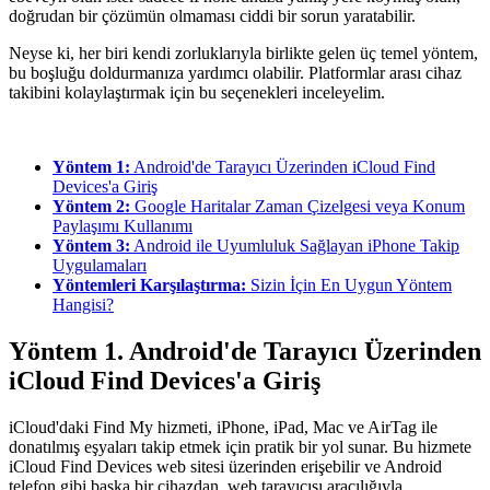
doğrudan bir çözümün olmaması ciddi bir sorun yaratabilir.
Neyse ki, her biri kendi zorluklarıyla birlikte gelen üç temel yöntem,
bu boşluğu doldurmanıza yardımcı olabilir. Platformlar arası cihaz
takibini kolaylaştırmak için bu seçenekleri inceleyelim.
Yöntem 1:
Android'de Tarayıcı Üzerinden iCloud Find
Devices'a Giriş
Yöntem 2:
Google Haritalar Zaman Çizelgesi veya Konum
Paylaşımı Kullanımı
Yöntem 3:
Android ile Uyumluluk Sağlayan iPhone Takip
Uygulamaları
Yöntemleri Karşılaştırma:
Sizin İçin En Uygun Yöntem
Hangisi?
Yöntem 1. Android'de Tarayıcı Üzerinden
iCloud Find Devices'a Giriş
iCloud'daki Find My hizmeti, iPhone, iPad, Mac ve AirTag ile
donatılmış eşyaları takip etmek için pratik bir yol sunar. Bu hizmete
iCloud Find Devices web sitesi üzerinden erişebilir ve Android
telefon gibi başka bir cihazdan, web tarayıcısı aracılığıyla