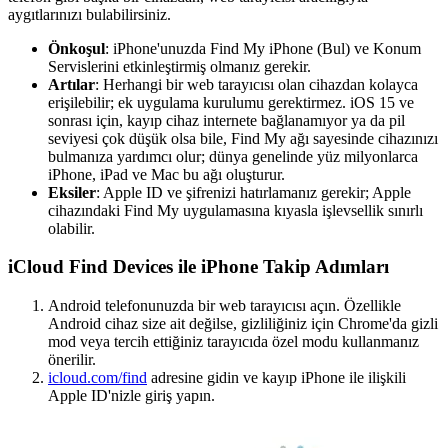
aygıtlarınızı bulabilirsiniz.
Önkoşul
: iPhone'unuzda Find My iPhone (Bul) ve Konum
Servislerini etkinleştirmiş olmanız gerekir.
Artılar
: Herhangi bir web tarayıcısı olan cihazdan kolayca
erişilebilir; ek uygulama kurulumu gerektirmez. iOS 15 ve
sonrası için, kayıp cihaz internete bağlanamıyor ya da pil
seviyesi çok düşük olsa bile, Find My ağı sayesinde cihazınızı
bulmanıza yardımcı olur; dünya genelinde yüz milyonlarca
iPhone, iPad ve Mac bu ağı oluşturur.
Eksiler
: Apple ID ve şifrenizi hatırlamanız gerekir; Apple
cihazındaki Find My uygulamasına kıyasla işlevsellik sınırlı
olabilir.
iCloud Find Devices ile iPhone Takip Adımları
Android telefonunuzda bir web tarayıcısı açın. Özellikle
Android cihaz size ait değilse, gizliliğiniz için Chrome'da gizli
mod veya tercih ettiğiniz tarayıcıda özel modu kullanmanız
önerilir.
icloud.com/find
adresine gidin ve kayıp iPhone ile ilişkili
Apple ID'nizle giriş yapın.