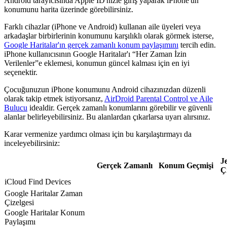
Android tarayıcısında Apple ID'nizle giriş yaparak iPhone'un
konumunu harita üzerinde görebilirsiniz.
Farklı cihazlar (iPhone ve Android) kullanan aile üyeleri veya
arkadaşlar birbirlerinin konumunu karşılıklı olarak görmek isterse,
Google Haritalar'ın gerçek zamanlı konum paylaşımını
tercih edin.
iPhone kullanıcısının Google Haritalar'ı “Her Zaman İzin
Verilenler”e eklemesi, konumun güncel kalması için en iyi
seçenektir.
Çocuğunuzun iPhone konumunu Android cihazınızdan düzenli
olarak takip etmek istiyorsanız,
AirDroid Parental Control ve Aile
Bulucu
idealdir. Gerçek zamanlı konumlarını görebilir ve güvenli
alanlar belirleyebilirsiniz. Bu alanlardan çıkarlarsa uyarı alırsınız.
Karar vermenize yardımcı olması için bu karşılaştırmayı da
inceleyebilirsiniz:
J
Gerçek Zamanlı
Konum Geçmişi
Çi
iCloud Find Devices
Google Haritalar Zaman
Çizelgesi
Google Haritalar Konum
Paylaşımı