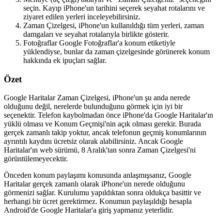
seçin. Kayıp iPhone'un tarihini seçerek seyahat rotalarını ve
ziyaret edilen yerleri inceleyebilirsiniz.
Zaman Çizelgesi, iPhone'un kullanıldığı tüm yerleri, zaman
damgaları ve seyahat rotalarıyla birlikte gösterir.
Fotoğraflar Google Fotoğraflar'a konum etiketiyle
yüklendiyse, bunlar da zaman çizelgesinde görünerek konum
hakkında ek ipuçları sağlar.
Özet
Google Haritalar Zaman Çizelgesi, iPhone'un şu anda nerede
olduğunu değil, nerelerde bulunduğunu görmek için iyi bir
seçenektir. Telefon kaybolmadan önce iPhone'da Google Haritalar'ın
yüklü olması ve Konum Geçmişi'nin açık olması gerekir. Burada
gerçek zamanlı takip yoktur, ancak telefonun geçmiş konumlarının
ayrıntılı kaydını ücretsiz olarak alabilirsiniz. Ancak Google
Haritalar'ın web sürümü, 8 Aralık'tan sonra Zaman Çizelgesi'ni
görüntülemeyecektir.
Önceden konum paylaşımı konusunda anlaşmışsanız, Google
Haritalar gerçek zamanlı olarak iPhone'un nerede olduğunu
görmenizi sağlar. Kurulumu yapıldıktan sonra oldukça basittir ve
herhangi bir ücret gerektirmez. Konumun paylaşıldığı hesapla
Android'de Google Haritalar'a giriş yapmanız yeterlidir.