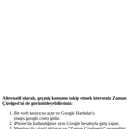
Alternatif olarak, geçmiş konumu takip etmek isterseniz Zaman
Çizelgesi'ni de görüntüleyebilirsiniz:
Bir web tarayıcısı açın ve Google Haritalar'a
(maps.google.com) gidin.
iPhone'da kullandığınız aynı Google hesabıyla giriş yapın.
Menüye (üç çizgi) tıklayın ve “Zaman Çizelgeniz” seçeneğini