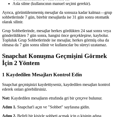
Asla silme (kullanıcının manuel seçimi gerekir).
Ayrıca, görüntülenmemiş mesajlar da sonsuza kadar kalmaz—grup
sohbetlerinde 7 gün, birebir mesajlarda ise 31 gün sonra otomatik
olarak silinir.
Grup Sohbetlerinde, mesajlar herkes gördükten 24 saat sonra veya
gönderildikten 7 gün sonra, hangisi önce gerçekleşirse, kaybolur.
Topluluk Grup Sohbetlerinde ise mesajlar, herkes görmüş olsa da
olmasa da 7 gün sonra silinir ve kullanıcılar bu süreyi uzatamaz.
Snapchat Konuşma Geçmişini Görmek
İçin 2 Yöntem
1
Kaydedilen Mesajları Kontrol Edin
Snapchat geçmişinizi kaydettiyseniz, kaydedilen mesajları kontrol
ederek onları görebilirsiniz.
Not:
Kaydedilen mesajların etrafında gri bir çerçeve bulunur.
Adım 1.
Snapchat'i açın ve "Sohbet" sayfasına gidin.
Adım 2.
Belirli bir kişiyle sohbeti açmak için o kişinin adına