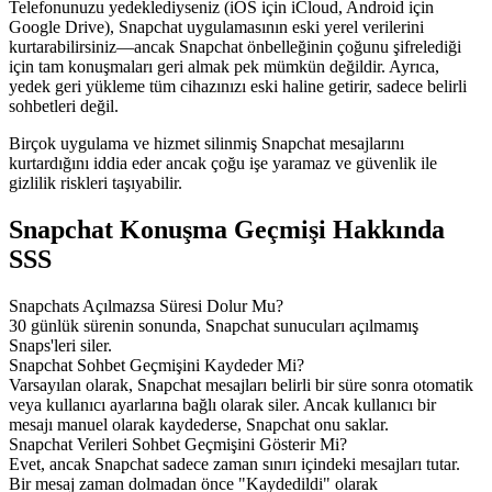
Telefonunuzu yedeklediyseniz (iOS için iCloud, Android için
Google Drive), Snapchat uygulamasının eski yerel verilerini
kurtarabilirsiniz—ancak Snapchat önbelleğinin çoğunu şifrelediği
için tam konuşmaları geri almak pek mümkün değildir. Ayrıca,
yedek geri yükleme tüm cihazınızı eski haline getirir, sadece belirli
sohbetleri değil.
Birçok uygulama ve hizmet silinmiş Snapchat mesajlarını
kurtardığını iddia eder ancak çoğu işe yaramaz ve güvenlik ile
gizlilik riskleri taşıyabilir.
Snapchat Konuşma Geçmişi Hakkında
SSS
Snapchats Açılmazsa Süresi Dolur Mu?
30 günlük sürenin sonunda, Snapchat sunucuları açılmamış
Snaps'leri siler.
Snapchat Sohbet Geçmişini Kaydeder Mi?
Varsayılan olarak, Snapchat mesajları belirli bir süre sonra otomatik
veya kullanıcı ayarlarına bağlı olarak siler. Ancak kullanıcı bir
mesajı manuel olarak kaydederse, Snapchat onu saklar.
Snapchat Verileri Sohbet Geçmişini Gösterir Mi?
Evet, ancak Snapchat sadece zaman sınırı içindeki mesajları tutar.
Bir mesaj zaman dolmadan önce "Kaydedildi" olarak