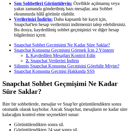
Son Sohbetleri Görüntüleyin:
Özellikle açılmamış veya
yakın zamanda gönderilmiş bazı mesajlar, ana Sohbet
ekranınızda hâlâ görünür olabilir.
Verilerinizi İndirin:
Daha kapsamlı bir kayıt için,
Snapchat'ten hesap verilerinizi indirmenizi talep edebilirsiniz.
Bu dosya, kaydedilmiş sohbet geçmişinizi ve diğer hesap
bilgilerinizi içerir.
Snapchat Sohbet Geçmişimi Ne Kadar Süre Saklar?
Snapchat Konuşma Geçmişini Görmek İçin 2 Yöntem
1.
Kaydedilen Mesajları Kontrol Edin
2.
Snapchat Verilerini İndirin
Silinmiş Snapchat Konuşma Geçmişini Görebilir Miyim?
Snapchat Konuşma Geçmişi Hakkında SSS
Snapchat Sohbet Geçmişimi Ne Kadar
Süre Saklar?
Bire bir sohbetlerde, mesajlar ve Snap'ler görüntülendikten sonra
otomatik olarak kaybolur. Ancak Snapchat, mesajların ne kadar süre
kalacağını kontrol etme seçenekleri sunar:
Görüntülendikten sonra sil.
Görüntülendikten 24 saat sonra sil.