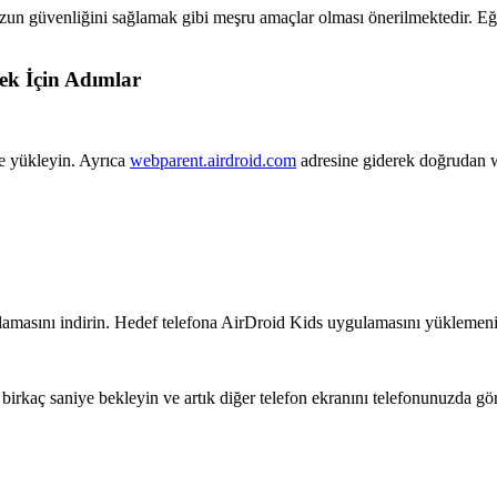
un güvenliğini sağlamak gibi meşru amaçlar olması önerilmektedir. Eğer
k İçin Adımlar
e yükleyin. Ayrıca
webparent.airdroid.com
adresine giderek doğrudan we
amasını indirin. Hedef telefona AirDroid Kids uygulamasını yüklemeniz
kaç saniye bekleyin ve artık diğer telefon ekranını telefonunuzda göre