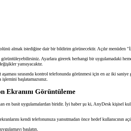
lünü almak istediğine dair bir bildirim görünecektir. Açılır menüden "İ
 görüntüleyebilirsiniz. Ayarlara girerek herhangi bir uygulamadaki heme
eğişikler yansıyacaktır.
t aşaması sırasında kontrol telefonunda görünmesi için en az iki saniye
işlemini başlatamazsınız.
on Ekranını Görüntüleme
an en basit uygulamalardan biridir. İyi haber şu ki, AnyDesk kişisel kull
kranlarını kendi telefonunuza yansıtmadan önce hedef kullanıcının açık
 uygulamayı başlatın.