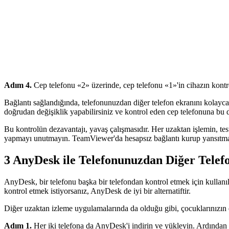
Adım 4.
Cep telefonu «2» üzerinde, cep telefonu «1»'in cihazın kontro
Bağlantı sağlandığında, telefonunuzdan diğer telefon ekranını kolayca
doğrudan değişiklik yapabilirsiniz ve kontrol eden cep telefonuna bu d
Bu kontrolün dezavantajı, yavaş çalışmasıdır. Her uzaktan işlemin, tes
yapmayı unutmayın. TeamViewer'da hesapsız bağlantı kurup yansıtma 
3
AnyDesk ile Telefonunuzdan Diğer Telef
AnyDesk, bir telefonu başka bir telefondan kontrol etmek için kullanıl
kontrol etmek istiyorsanız, AnyDesk de iyi bir alternatiftir.
Diğer uzaktan izleme uygulamalarında da olduğu gibi, çocuklarınızın e
Adım 1.
Her iki telefona da AnyDesk'i indirin ve yükleyin. Ardından