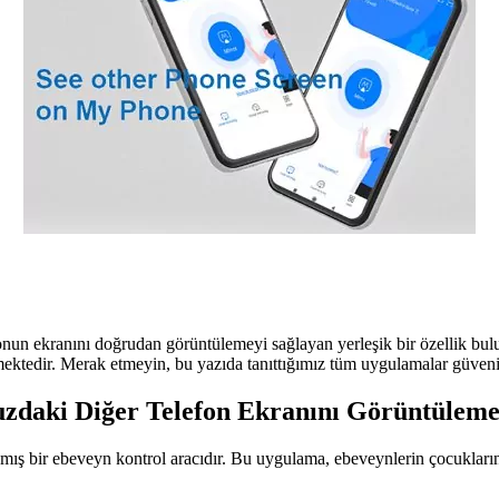
un ekranını doğrudan görüntülemeyi sağlayan yerleşik bir özellik bulu
ktedir. Merak etmeyin, bu yazıda tanıttığımız tüm uygulamalar güvenilir
uzdaki Diğer Telefon Ekranını Görüntülem
nmış bir ebeveyn kontrol aracıdır. Bu uygulama, ebeveynlerin çocuklarının