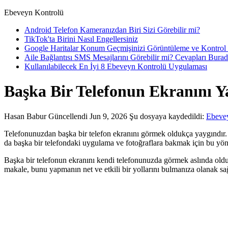
Ebeveyn Kontrolü
Android Telefon Kameranızdan Biri Sizi Görebilir mi?
TikTok'ta Birini Nasıl Engellersiniz
Google Haritalar Konum Geçmişinizi Görüntüleme ve Kontrol
Aile Bağlantısı SMS Mesajlarını Görebilir mi? Cevapları Bura
Kullanılabilecek En İyi 8 Ebeveyn Kontrolü Uygulaması
Başka Bir Telefonun Ekranını Y
Hasan Babur
Güncellendi Jun 9, 2026
Şu dosyaya kaydedildi:
Ebeve
Telefonunuzdan başka bir telefon ekranını görmek oldukça yaygındır. E
da başka bir telefondaki uygulama ve fotoğraflara bakmak için bu yönt
Başka bir telefonun ekranını kendi telefonunuzda görmek aslında olduk
makale, bunu yapmanın net ve etkili bir yollarını bulmanıza olanak sağ