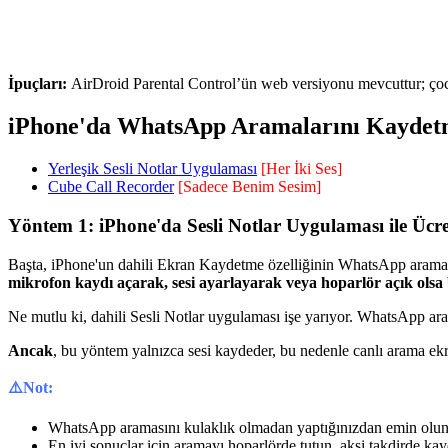
İpuçları:
AirDroid Parental Control’ün web versiyonu mevcuttur; ço
iPhone'da WhatsApp Aramalarını Kayde
Yerleşik Sesli Notlar Uygulaması
[Her İki Ses]
Cube Call Recorder
[Sadece Benim Sesim]
Yöntem 1: iPhone'da Sesli Notlar Uygulaması ile Ü
Başta, iPhone'un dahili Ekran Kaydetme özelliğinin WhatsApp aramalar
mikrofon kaydı açarak, sesi ayarlayarak veya hoparlör açık olsa b
Ne mutlu ki, dahili Sesli Notlar uygulaması işe yarıyor. WhatsApp aram
Ancak
, bu yöntem yalnızca sesi kaydeder, bu nedenle canlı arama ek
⚠️Not:
WhatsApp aramasını kulaklık olmadan yaptığınızdan emin olun, a
En iyi sonuçlar için aramayı hoparlörde tutun, aksi takdirde kay