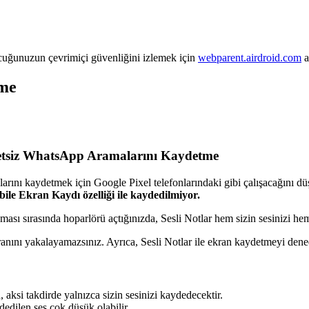
cuğunuzun çevrimiçi güvenliğini izlemek için
webparent.airdroid.com
a
tme
cretsiz WhatsApp Aramalarını Kaydetme
ını kaydetmek için Google Pixel telefonlarındaki gibi çalışacağını dü
ile Ekran Kaydı özelliği ile kaydedilmiyor.
ası sırasında hoparlörü açtığınızda, Sesli Notlar hem sizin sesinizi hem 
ranını yakalayamazsınız. Ayrıca, Sesli Notlar ile ekran kaydetmeyi dene
ksi takdirde yalnızca sizin sesinizi kaydedecektir.
dedilen ses çok düşük olabilir.