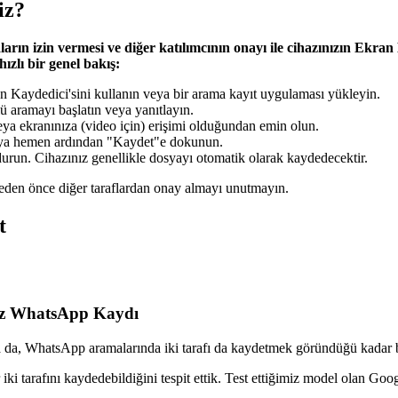
iz?
arın izin vermesi ve diğer katılımcının onayı ile cihazınızın Ekra
ızlı bir genel bakış:
 Kaydedici'sini kullanın veya bir arama kayıt uygulaması yükleyin.
ü aramayı başlatın veya yanıtlayın.
 ekranınıza (video için) erişimi olduğundan emin olun.
eya hemen ardından "Kaydet"e dokunun.
run. Cihazınız genellikle dosyayı otomatik olarak kaydedecektir.
den önce diğer taraflardan onay almayı unutmayın.
t
siz WhatsApp Kaydı
 da, WhatsApp aramalarında iki tarafı da kaydetmek göründüğü kadar ba
i tarafını kaydedebildiğini tespit ettik. Test ettiğimiz model olan Googl