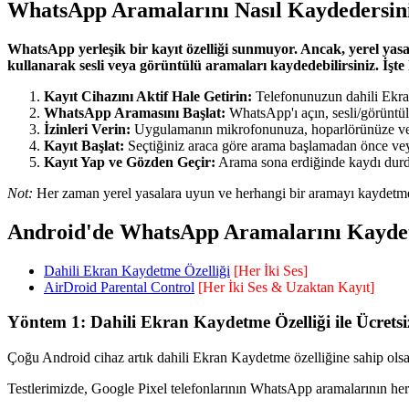
WhatsApp Aramalarını Nasıl Kaydedersin
WhatsApp yerleşik bir kayıt özelliği sunmuyor. Ancak, yerel yasal
kullanarak sesli veya görüntülü aramaları kaydedebilirsiniz. İşte h
Kayıt Cihazını Aktif Hale Getirin:
Telefonunuzun dahili Ekran
WhatsApp Aramasını Başlat:
WhatsApp'ı açın, sesli/görüntül
İzinleri Verin:
Uygulamanın mikrofonunuza, hoparlörünüze veya
Kayıt Başlat:
Seçtiğiniz araca göre arama başlamadan önce v
Kayıt Yap ve Gözden Geçir:
Arama sona erdiğinde kaydı durdu
Not:
Her zaman yerel yasalara uyun ve herhangi bir aramayı kaydetme
Android'de WhatsApp Aramalarını Kayde
Dahili Ekran Kaydetme Özelliği
[Her İki Ses]
AirDroid Parental Control
[Her İki Ses & Uzaktan Kayıt]
Yöntem 1: Dahili Ekran Kaydetme Özelliği ile Ücret
Çoğu Android cihaz artık dahili Ekran Kaydetme özelliğine sahip olsa
Testlerimizde, Google Pixel telefonlarının WhatsApp aramalarının her ik