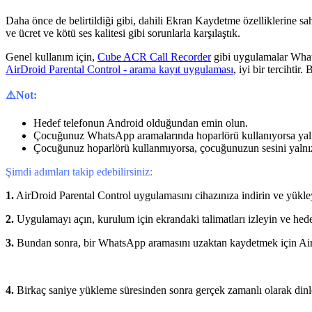
Daha önce de belirtildiği gibi, dahili Ekran Kaydetme özelliklerine
ve ücret ve kötü ses kalitesi gibi sorunlarla karşılaştık.
Genel kullanım için,
Cube ACR Call Recorder
gibi uygulamalar What
AirDroid Parental Control - arama kayıt uygulaması
, iyi bir tercihti
⚠️Not:
Hedef telefonun Android olduğundan emin olun.
Çocuğunuz WhatsApp aramalarında hoparlörü kullanıyorsa yalnız
Çocuğunuz hoparlörü kullanmıyorsa, çocuğunuzun sesini yalnızc
Şimdi adımları takip edebilirsiniz:
1.
AirDroid Parental Control uygulamasını cihazınıza indirin ve yükle
2.
Uygulamayı açın, kurulum için ekrandaki talimatları izleyin ve hede
3.
Bundan sonra, bir WhatsApp aramasını uzaktan kaydetmek için Ai
4.
Birkaç saniye yükleme süresinden sonra gerçek zamanlı olarak dinle