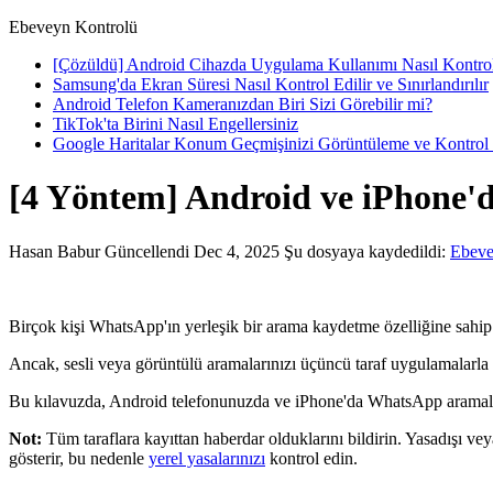
Ebeveyn Kontrolü
[Çözüldü] Android Cihazda Uygulama Kullanımı Nasıl Kontrol
Samsung'da Ekran Süresi Nasıl Kontrol Edilir ve Sınırlandırılır
Android Telefon Kameranızdan Biri Sizi Görebilir mi?
TikTok'ta Birini Nasıl Engellersiniz
Google Haritalar Konum Geçmişinizi Görüntüleme ve Kontrol
[4 Yöntem] Android ve iPhone
Hasan Babur
Güncellendi Dec 4, 2025
Şu dosyaya kaydedildi:
Ebeve
Birçok kişi WhatsApp'ın yerleşik bir arama kaydetme özelliğine sahip 
Ancak, sesli veya görüntülü aramalarınızı üçüncü taraf uygulamalarla 
Bu kılavuzda, Android telefonunuzda ve iPhone'da WhatsApp aramalar
Not:
Tüm taraflara kayıttan haberdar olduklarını bildirin. Yasadışı vey
gösterir, bu nedenle
yerel yasalarınızı
kontrol edin.