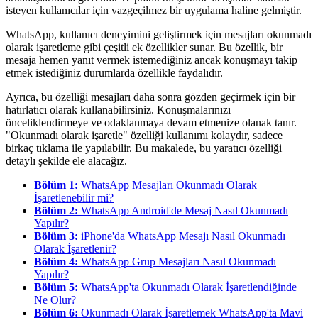
isteyen kullanıcılar için vazgeçilmez bir uygulama haline gelmiştir.
WhatsApp, kullanıcı deneyimini geliştirmek için mesajları okunmadı
olarak işaretleme gibi çeşitli ek özellikler sunar. Bu özellik, bir
mesaja hemen yanıt vermek istemediğiniz ancak konuşmayı takip
etmek istediğiniz durumlarda özellikle faydalıdır.
Ayrıca, bu özelliği mesajları daha sonra gözden geçirmek için bir
hatırlatıcı olarak kullanabilirsiniz. Konuşmalarınızı
önceliklendirmeye ve odaklanmaya devam etmenize olanak tanır.
"Okunmadı olarak işaretle" özelliği kullanımı kolaydır, sadece
birkaç tıklama ile yapılabilir. Bu makalede, bu yaratıcı özelliği
detaylı şekilde ele alacağız.
Bölüm 1:
WhatsApp Mesajları Okunmadı Olarak
İşaretlenebilir mi?
Bölüm 2:
WhatsApp Android'de Mesaj Nasıl Okunmadı
Yapılır?
Bölüm 3:
iPhone'da WhatsApp Mesajı Nasıl Okunmadı
Olarak İşaretlenir?
Bölüm 4:
WhatsApp Grup Mesajları Nasıl Okunmadı
Yapılır?
Bölüm 5:
WhatsApp'ta Okunmadı Olarak İşaretlendiğinde
Ne Olur?
Bölüm 6:
Okunmadı Olarak İşaretlemek WhatsApp'ta Mavi