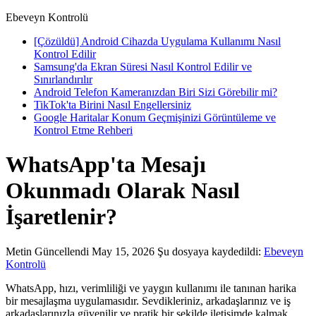
Ebeveyn Kontrolü
[Çözüldü] Android Cihazda Uygulama Kullanımı Nasıl
Kontrol Edilir
Samsung'da Ekran Süresi Nasıl Kontrol Edilir ve
Sınırlandırılır
Android Telefon Kameranızdan Biri Sizi Görebilir mi?
TikTok'ta Birini Nasıl Engellersiniz
Google Haritalar Konum Geçmişinizi Görüntüleme ve
Kontrol Etme Rehberi
WhatsApp'ta Mesajı
Okunmadı Olarak Nasıl
İşaretlenir?
Metin
Güncellendi May 15, 2026
Şu dosyaya kaydedildi:
Ebeveyn
Kontrolü
WhatsApp, hızı, verimliliği ve yaygın kullanımı ile tanınan harika
bir mesajlaşma uygulamasıdır. Sevdikleriniz, arkadaşlarınız ve iş
arkadaşlarınızla güvenilir ve pratik bir şekilde iletişimde kalmak