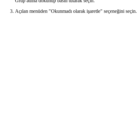
Grup adına dokunup basılı tutarak seçin.
Açılan menüden "Okunmadı olarak işaretle" seçeneğini seçin.