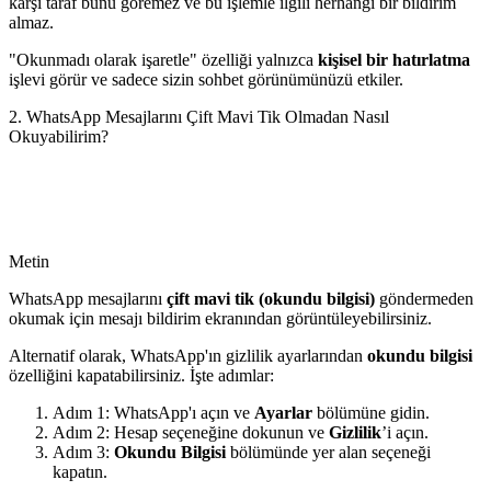
karşı taraf bunu göremez ve bu işlemle ilgili herhangi bir bildirim
almaz.
"Okunmadı olarak işaretle" özelliği yalnızca
kişisel bir hatırlatma
işlevi görür ve sadece sizin sohbet görünümünüzü etkiler.
2. WhatsApp Mesajlarını Çift Mavi Tik Olmadan Nasıl
Okuyabilirim?
Metin
WhatsApp mesajlarını
çift mavi tik (okundu bilgisi)
göndermeden
okumak için mesajı bildirim ekranından görüntüleyebilirsiniz.
Alternatif olarak, WhatsApp'ın gizlilik ayarlarından
okundu bilgisi
özelliğini kapatabilirsiniz. İşte adımlar:
Adım 1: WhatsApp'ı açın ve
Ayarlar
bölümüne gidin.
Adım 2: Hesap seçeneğine dokunun ve
Gizlilik
’i açın.
Adım 3:
Okundu Bilgisi
bölümünde yer alan seçeneği
kapatın.