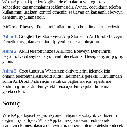
WhatsApp'ı takip ederek güvende olmalarını ve uygunsuz
sohbetlere karışmamalarını sağlamasıdır. Ayrıca, çocukların telefon
kullanımını uzaktan kontrol etmenizi sağlayan en kapsamlı ebeveyn
denetimi uygulamasıdır.
AirDroid Ebeveyn Denetimi kullanımı için bu talimatları inceleyin.
Adım 1.
Google Play Store veya App Store'dan AirDroid Ebeveyn
Denetimi uygulamasını indirip yeni bir hesap oluşturun.
Adım 2.
Akıllı telefonunuzda AirDroid Ebeveyn Denetimi'ni
başlatın. Kayıt sayfasına yönlendirileceksiniz. Hesap oluşturup giriş
yapın.
Adım 3.
Çocuğunuzun WhatsApp aktivitelerini izlemek için,
onların telefonuna AirDroid Kids'i indirmeniz gerekir. Kurulumdan
sonra AirDroid Kids'i açın ve cihazı bağlamak için eşleştirme
kodunu girin, ardından gerekli bazı ayarları yapılandırmanız
gerekecektir.
Sonuç
WhatsApp, kişisel ve profesyonel iletişimde kolaylık ve düzenin
değerini iyi anlıyor. WhatsApp'ta mesajları okunmadı olarak
işaretlemek, mesajlaşma deneyiminizi önemli ölçüde geliştirebilecek