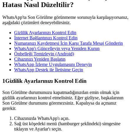
Hatası Nasıl Düzeltilir?
WhatsApp'ta Son Görülme görünmeme sorunuyla karşılaşıyorsanız,
aşağıdaki çözümleri deneyebilirsiniz.
Gizlilik Ayarlarınızı Kontrol Edin
İnternet Bağlantınızı Kontrol Edin
Numaranızı Kaydetmesi İçin Karşı Tarafa Mesaj Gönderin
WhatsApp'ı Güncelleyin veya Yeniden Kurun
Önbelleği Temizleyin (Android)
Cihazınızı Yeniden Başlatın
WhatsApp İzleme Uygulamasını Deneyin
WhatsApp Destek ile İletişime Geçin
1
Gizlilik Ayarlarınızı Kontrol Edin
Son Görülme durumunuzu kapatmadığınızdan emin olmak için
gizlilik ayarlarınızı kontrol etmelisiniz. Eğer gizliyse, başkalarının
Son Görülme durumunu göremezsiniz. Kapalıysa da açmanız
gerekir.
Cihazınızda WhatsApp'ı açın.
Sağ üst köşedeki menü (hamburger şeklindeki) simgesine
tıklayın ve Ayarlar'ı seçin.