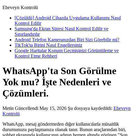
Ebeveyn Kontrolü
[Çözüldü] Android Cihazda Uygulama Kullanımı Nasıl
Kontrol Edilir
Samsung'da Ekran Süresi Nasıl Kontrol Edilir ve
Sınırlandırılır
Android Telefon Kameranızdan Biri Sizi Görebilir mi?
TikTok'ta Birini Nasıl Engellersiniz
Google Haritalar Konum Geçmişinizi Görüntüleme ve
Kontrol Etme Rehberi
WhatsApp'ta Son Görülme
Yok mu? İşte Nedenleri ve
Çözümleri.
Metin
Güncellendi May 15, 2026
Şu dosyaya kaydedildi:
Ebeveyn
Kontrolü
WhatsApp, mesaj göndermeden diğer kullanıcılarla müsaitlik
durumunuzu paylaşmanıza olanak tanır. Bunun araçlarından biri,
sohbet ekranında kullanıcının adının hemen altında görünen "Son