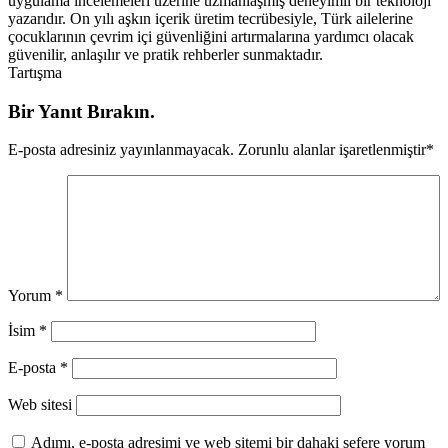
uygulama incelemeleri üzerine uzmanlaşmış deneyimli bir teknoloji
yazarıdır. On yılı aşkın içerik üretim tecrübesiyle, Türk ailelerine
çocuklarının çevrim içi güvenliğini artırmalarına yardımcı olacak
güvenilir, anlaşılır ve pratik rehberler sunmaktadır.
Tartışma
Bir Yanıt Bırakın.
E-posta adresiniz yayınlanmayacak.
Zorunlu alanlar işaretlenmiştir
*
Yorum
*
İsim
*
E-posta
*
Web sitesi
Adımı, e-posta adresimi ve web sitemi bir dahaki sefere yorum