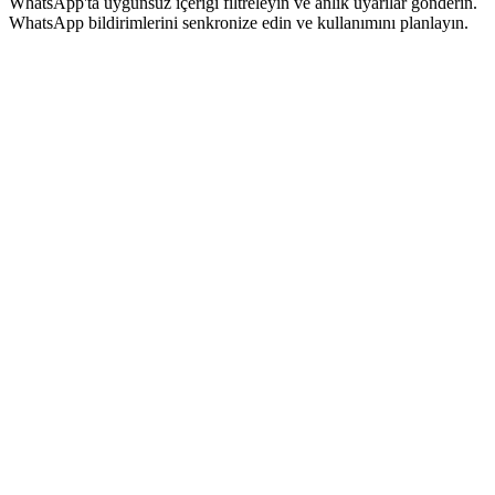
WhatsApp'ta uygunsuz içeriği filtreleyin ve anlık uyarılar gönderin.
WhatsApp bildirimlerini senkronize edin ve kullanımını planlayın.