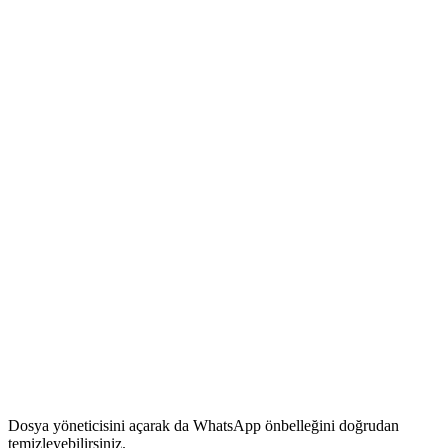
Dosya yöneticisini açarak da WhatsApp önbelleğini doğrudan
temizleyebilirsiniz.