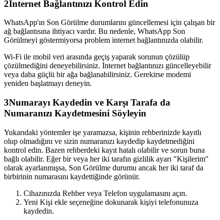
2
İnternet Bağlantınızı Kontrol Edin
WhatsApp'ın Son Görülme durumlarını güncellemesi için çalışan bir
ağ bağlantısına ihtiyacı vardır. Bu nedenle, WhatsApp Son
Görülmeyi göstermiyorsa problem internet bağlantınızda olabilir.
Wi-Fi ile mobil veri arasında geçiş yaparak sorunun çözülüp
çözülmediğini deneyebilirsiniz. İnternet bağlantınızı güncelleyebilir
veya daha güçlü bir ağa bağlanabilirsiniz. Gerekirse modemi
yeniden başlatmayı deneyin.
3
Numarayı Kaydedin ve Karşı Tarafa da
Numaranızı Kaydetmesini Söyleyin
Yukarıdaki yöntemler işe yaramazsa, kişinin rehberinizde kayıtlı
olup olmadığını ve sizin numaranızı kaydedip kaydetmediğini
kontrol edin. Bazen rehberdeki kayıt hatalı olabilir ve sorun buna
bağlı olabilir. Eğer bir veya her iki tarafın gizlilik ayarı "Kişilerim"
olarak ayarlanmışsa, Son Görülme durumu ancak her iki taraf da
birbirinin numarasını kaydettiğinde görünür.
Cihazınızda Rehber veya Telefon uygulamasını açın.
Yeni Kişi ekle seçeneğine dokunarak kişiyi telefonunuza
kaydedin.