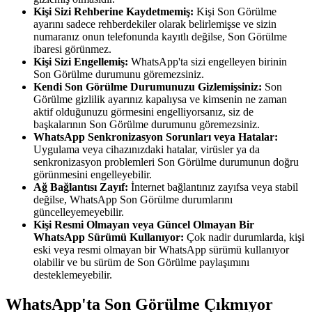
Kişi Sizi Rehberine Kaydetmemiş:
Kişi Son Görülme
ayarını sadece rehberdekiler olarak belirlemişse ve sizin
numaranız onun telefonunda kayıtlı değilse, Son Görülme
ibaresi görünmez.
Kişi Sizi Engellemiş:
WhatsApp'ta sizi engelleyen birinin
Son Görülme durumunu göremezsiniz.
Kendi Son Görülme Durumunuzu Gizlemişsiniz:
Son
Görülme gizlilik ayarınız kapalıysa ve kimsenin ne zaman
aktif olduğunuzu görmesini engelliyorsanız, siz de
başkalarının Son Görülme durumunu göremezsiniz.
WhatsApp Senkronizasyon Sorunları veya Hatalar:
Uygulama veya cihazınızdaki hatalar, virüsler ya da
senkronizasyon problemleri Son Görülme durumunun doğru
görünmesini engelleyebilir.
Ağ Bağlantısı Zayıf:
İnternet bağlantınız zayıfsa veya stabil
değilse, WhatsApp Son Görülme durumlarını
güncelleyemeyebilir.
Kişi Resmi Olmayan veya Güncel Olmayan Bir
WhatsApp Sürümü Kullanıyor:
Çok nadir durumlarda, kişi
eski veya resmi olmayan bir WhatsApp sürümü kullanıyor
olabilir ve bu sürüm de Son Görülme paylaşımını
desteklemeyebilir.
WhatsApp'ta Son Görülme Çıkmıyor