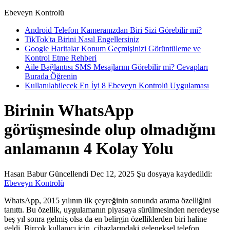
Ebeveyn Kontrolü
Android Telefon Kameranızdan Biri Sizi Görebilir mi?
TikTok'ta Birini Nasıl Engellersiniz
Google Haritalar Konum Geçmişinizi Görüntüleme ve
Kontrol Etme Rehberi
Aile Bağlantısı SMS Mesajlarını Görebilir mi? Cevapları
Burada Öğrenin
Kullanılabilecek En İyi 8 Ebeveyn Kontrolü Uygulaması
Birinin WhatsApp
görüşmesinde olup olmadığını
anlamanın 4 Kolay Yolu
Hasan Babur
Güncellendi Dec 12, 2025
Şu dosyaya kaydedildi:
Ebeveyn Kontrolü
WhatsApp, 2015 yılının ilk çeyreğinin sonunda arama özelliğini
tanıttı. Bu özellik, uygulamanın piyasaya sürülmesinden neredeyse
beş yıl sonra gelmiş olsa da en belirgin özelliklerden biri haline
geldi. Birçok kullanıcı için, cihazlarındaki geleneksel telefon