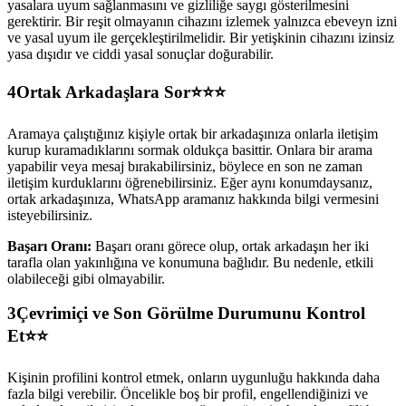
yasalara uyum sağlanmasını ve gizliliğe saygı gösterilmesini
gerektirir. Bir reşit olmayanın cihazını izlemek yalnızca ebeveyn izni
ve yasal uyum ile gerçekleştirilmelidir. Bir yetişkinin cihazını izinsiz
yasa dışıdır ve ciddi yasal sonuçlar doğurabilir.
4
Ortak Arkadaşlara Sor⭐⭐⭐
Aramaya çalıştığınız kişiyle ortak bir arkadaşınıza onlarla iletişim
kurup kuramadıklarını sormak oldukça basittir. Onlara bir arama
yapabilir veya mesaj bırakabilirsiniz, böylece en son ne zaman
iletişim kurduklarını öğrenebilirsiniz. Eğer aynı konumdaysanız,
ortak arkadaşınıza, WhatsApp aramanız hakkında bilgi vermesini
isteyebilirsiniz.
Başarı Oranı:
Başarı oranı görece olup, ortak arkadaşın her iki
tarafla olan yakınlığına ve konumuna bağlıdır. Bu nedenle, etkili
olabileceği gibi olmayabilir.
3
Çevrimiçi ve Son Görülme Durumunu Kontrol
Et⭐⭐
Kişinin profilini kontrol etmek, onların uygunluğu hakkında daha
fazla bilgi verebilir. Öncelikle boş bir profil, engellendiğinizi ve