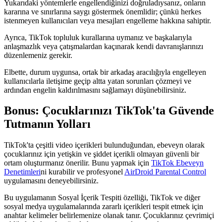
Yukarıdaki yöntemlerle engellendiğinizi doğruladıysanız, onların
kararına ve sınırlarına saygı göstermek önemlidir; çünkü herkes
istenmeyen kullanıcıları veya mesajları engelleme hakkına sahiptir.
Ayrıca, TikTok topluluk kurallarına uymanız ve başkalarıyla
anlaşmazlık veya çatışmalardan kaçınarak kendi davranışlarınızı
düzenlemeniz gerekir.
Elbette, durum uygunsa, ortak bir arkadaş aracılığıyla engelleyen
kullanıcılarla iletişime geçip altta yatan sorunları çözmeyi ve
ardından engelin kaldırılmasını sağlamayı düşünebilirsiniz.
Bonus: Çocuklarınızı TikTok'ta Güvende
Tutmanın Yolları
TikTok'ta çeşitli video içerikleri bulunduğundan, ebeveyn olarak
çocuklarınız için yetişkin ve şiddet içerikli olmayan güvenli bir
ortam oluşturmanız önerilir. Bunu yapmak için
TikTok Ebeveyn
Denetimleri
ni kurabilir ve profesyonel
AirDroid Parental Control
uygulamasını deneyebilirsiniz.
Bu uygulamanın Sosyal İçerik Tespiti özelliği, TikTok ve diğer
sosyal medya uygulamalarında zararlı içerikleri tespit etmek için
anahtar kelimeler belirlemenize olanak tanır. Çocuklarınız çevrimiçi