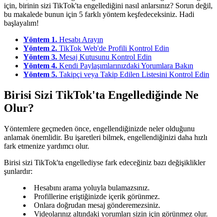
için, birinin sizi TikTok'ta engellediğini nasıl anlarsınız? Sorun değil,
bu makalede bunun için 5 farklı yöntem keşfedeceksiniz. Hadi
başlayalım!
Yöntem 1.
Hesabı Arayın
Yöntem 2.
TikTok Web'de Profili Kontrol Edin
Yöntem 3.
Mesaj Kutusunu Kontrol Edin
Yöntem 4.
Kendi Paylaşımlarınızdaki Yorumlara Bakın
Yöntem 5.
Takipçi veya Takip Edilen Listesini Kontrol Edin
Birisi Sizi TikTok'ta Engellediğinde Ne
Olur?
Yöntemlere geçmeden önce, engellendiğinizde neler olduğunu
anlamak önemlidir. Bu işaretleri bilmek, engellendiğinizi daha hızlı
fark etmenize yardımcı olur.
Birisi sizi TikTok'ta engellediyse fark edeceğiniz bazı değişiklikler
şunlardır:
Hesabını arama yoluyla bulamazsınız.
Profillerine eriştiğinizde içerik görünmez.
Onlara doğrudan mesaj gönderemezsiniz.
Videolarınız altındaki yorumları sizin için görünmez olur.