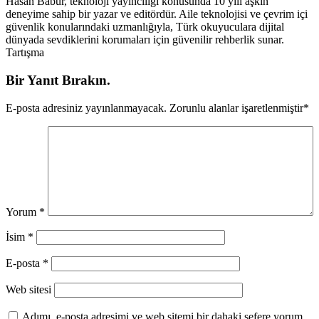
Hasan Babur, teknoloji yayıncılığı konusunda 10 yılı aşkın
deneyime sahip bir yazar ve editördür. Aile teknolojisi ve çevrim içi
güvenlik konularındaki uzmanlığıyla, Türk okuyuculara dijital
dünyada sevdiklerini korumaları için güvenilir rehberlik sunar.
Tartışma
Bir Yanıt Bırakın.
E-posta adresiniz yayınlanmayacak.
Zorunlu alanlar işaretlenmiştir
*
Yorum
*
İsim
*
E-posta
*
Web sitesi
Adımı, e-posta adresimi ve web sitemi bir dahaki sefere yorum