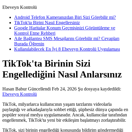
Ebeveyn Kontrolü
Android Telefon Kameranızdan Biri Sizi Görebilir mi?
TikTok'ta Birini Nasıl Engellersiniz
Google Haritalar Konum Geçmişinizi Görüntüleme ve
Kontrol Etme Rehberi
Aile Bağlantısı SMS Mesajlarını Görebilir mi? Cevapları
Burada Öğrenin
Kullanılabilecek En İyi 8 Ebeveyn Kontrolü Uygulaması
TikTok'ta Birinin Sizi
Engellediğini Nasıl Anlarsınız
Hasan Babur
Güncellendi Feb 24, 2026
Şu dosyaya kaydedildi:
Ebeveyn Kontrolü
TikTok, milyarlarca kullanıcının yaşam tarzlarını videolarla
paylaştığı ve arkadaşlarıyla sohbet ettiği, şüphesiz dünya çapında en
popüler sosyal medya uygulamasıdır. Ancak, kullanıcılar tarafından
engellenmek, TikTok'ta yeni bir etkileşim başlatmayı zorlaştırabilir.
TikTok, sizi birinin engellediği konusunda bildirim göndermediği