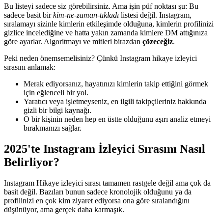
Bu listeyi sadece siz görebilirsiniz. Ama işin püf noktası şu: Bu
sadece basit bir
kim-ne-zaman-tıkladı
listesi değil. Instagram,
sıralamayı sizinle kimlerin etkileşimde olduğuna, kimlerin profilinizi
gizlice incelediğine ve hatta yakın zamanda kimlere DM attığınıza
göre ayarlar. Algoritmayı ve mitleri birazdan
çözeceğiz
.
Peki neden önemsemelisiniz? Çünkü Instagram hikaye izleyici
sırasını anlamak:
Merak ediyorsanız, hayatınızı kimlerin takip ettiğini görmek
için eğlenceli bir yol.
Yaratıcı veya işletmeyseniz, en ilgili takipçileriniz hakkında
gizli bir bilgi kaynağı.
O bir kişinin neden hep en üstte olduğunu aşırı analiz etmeyi
bırakmanızı sağlar.
2025'te Instagram İzleyici Sırasını Nasıl
Belirliyor?
Instagram Hikaye izleyici sırası tamamen rastgele değil ama çok da
basit değil. Bazıları bunun sadece kronolojik olduğunu ya da
profilinizi en çok kim ziyaret ediyorsa ona göre sıralandığını
düşünüyor, ama gerçek daha karmaşık.