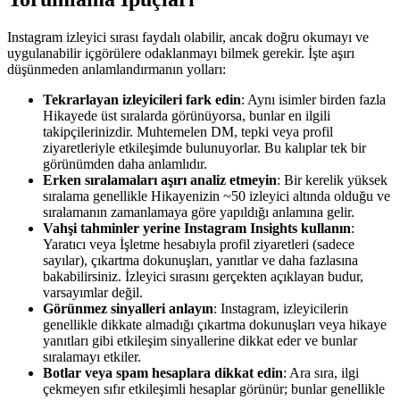
Instagram izleyici sırası faydalı olabilir, ancak doğru okumayı ve
uygulanabilir içgörülere odaklanmayı bilmek gerekir. İşte aşırı
düşünmeden anlamlandırmanın yolları:
Tekrarlayan izleyicileri fark edin
: Aynı isimler birden fazla
Hikayede üst sıralarda görünüyorsa, bunlar en ilgili
takipçilerinizdir. Muhtemelen DM, tepki veya profil
ziyaretleriyle etkileşimde bulunuyorlar. Bu kalıplar tek bir
görünümden daha anlamlıdır.
Erken sıralamaları aşırı analiz etmeyin
: Bir kerelik yüksek
sıralama genellikle Hikayenizin ~50 izleyici altında olduğu ve
sıralamanın zamanlamaya göre yapıldığı anlamına gelir.
Vahşi tahminler yerine Instagram Insights kullanın
:
Yaratıcı veya İşletme hesabıyla profil ziyaretleri (sadece
sayılar), çıkartma dokunuşları, yanıtlar ve daha fazlasına
bakabilirsiniz. İzleyici sırasını gerçekten açıklayan budur,
varsayımlar değil.
Görünmez sinyalleri anlayın
: Instagram, izleyicilerin
genellikle dikkate almadığı çıkartma dokunuşları veya hikaye
yanıtları gibi etkileşim sinyallerine dikkat eder ve bunlar
sıralamayı etkiler.
Botlar veya spam hesaplara dikkat edin
: Ara sıra, ilgi
çekmeyen sıfır etkileşimli hesaplar görünür; bunlar genellikle