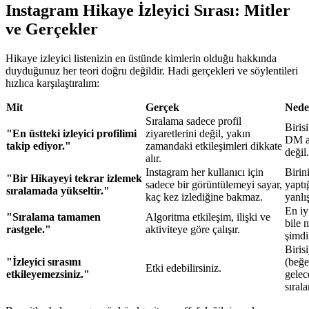
Instagram Hikaye İzleyici Sırası: Mitler
ve Gerçekler
Hikaye izleyici listenizin en üstünde kimlerin olduğu hakkında
duyduğunuz her teori doğru değildir. Hadi gerçekleri ve söylentileri
hızlıca karşılaştıralım:
Mit
Gerçek
Nede
Sıralama sadece profil
Biris
"En üstteki izleyici profilimi
ziyaretlerini değil, yakın
DM at
takip ediyor."
zamandaki etkileşimleri dikkate
değil.
alır.
Instagram her kullanıcı için
Birin
"Bir Hikayeyi tekrar izlemek
sadece bir görüntülemeyi sayar,
yaptı
sıralamada yükseltir."
kaç kez izlediğine bakmaz.
yanlış
En iy
"Sıralama tamamen
Algoritma etkileşim, ilişki ve
bile 
rastgele."
aktiviteye göre çalışır.
şimdi
Biris
"İzleyici sırasını
(beğe
Etki edebilirsiniz.
etkileyemezsiniz."
gelec
sıral