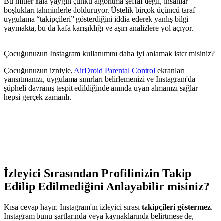
Bu mitler hala yaygın çünkü algoritma şeffaf değil, insanlar
boşlukları tahminlerle dolduruyor. Üstelik birçok üçüncü taraf
uygulama “takipçileri” gösterdiğini iddia ederek yanlış bilgi
yaymakta, bu da kafa karışıklığı ve aşırı analizlere yol açıyor.
Çocuğunuzun Instagram kullanımını daha iyi anlamak ister misiniz?
Çocuğunuzun izniyle,
AirDroid Parental Control
ekranları
yansıtmanızı, uygulama sınırları belirlemenizi ve Instagram'da
şüpheli davranış tespit edildiğinde anında uyarı almanızı sağlar —
hepsi gerçek zamanlı.
İzleyici Sırasından Profilinizin Takip
Edilip Edilmediğini Anlayabilir misiniz?
Kısa cevap hayır. Instagram'ın izleyici sırası
takipçileri göstermez
.
Instagram bunu şartlarında veya kaynaklarında belirtmese de,