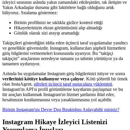
izleyici sırasının aslında yakın zamandaki etkileşimler, sık iletişim ve
Yakın Arkadaşlar durumu gibi faktörlere bağlı olduğunu artık
biliyoruz. Sıralama göstermez:
Birinin profilinizi ne sıklıkla gizlice kontrol ettiği
Hikayelerinizin ekran görüntüsünü alıp almadığı
Günlük olarak sizi arayıp aramadığı
Takipçileri gösterdiğini iddia eden üçüncü taraf uygulamalar yanıltıcı
ve genellikle güvensizdir. Instagram, kullanıcıları şüpheli hizmetlere
giriş bilgilerini vermemeleri konusunda uyarıyor. Bu “takipçi
takipçisi” araçlarının neredeyse tamamı ya tahmin yürütüyor ya da
tamamen uyduruyor.
Aslında bu uygulamalar Instagram giriş bilgilerinizi istiyor ve sonra
verilerinizi kötüye kullanıyor veya çalıyor
. Kötü şöhretli bir örnek
olan InstaAgent,
şifreleri üçüncü taraf sunuculara yüklemişti
.
Instagram'ın API'si profil görüntüleme kayıtlarını paylaşmaz ve bu
tür araçları kullanmak Instagram'ın hizmet şartlarını ihlal eder,
hesabınızın kısıtlanmasına veya yasaklanmasına yol açabilir.
Birinin Instagram'ını Devre Dışı Bıraktığını Anlayabilir misiniz?
Instagram Hikaye İzleyici Listenizi
Yorumlama İpuçları