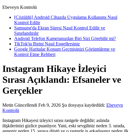
Ebeveyn Kontrolü
[Çözüldü] Android Cihazda Uygulama Kullanımı Nasıl
Kontrol Edilir
Samsung'da Ekran Süresi Nasıl Kontrol Edilir ve
Sınırlandırılır
Android Telefon Kameranızdan Biri Sizi Görebilir mi?
TikTok'ta Birini Nasıl Engellersiniz
Google Haritalar Konum Geçmişinizi Görüntüleme ve
Kontrol Etme Rehberi
Instagram Hikaye İzleyici
Sırası Açıklandı: Efsaneler ve
Gerçekler
Metin
Güncellendi Feb 9, 2026
Şu dosyaya kaydedildi:
Ebeveyn
Kontrolü
Instagram Hikayesi izleyici sırası rastgele değildir; aslında
ilişkilerinizi gizlice puanlıyor. Yani, eski sevgiliniz neden 3. sırada,
anneniz neden 15. sıraya düştü ve o rastgele iş arkadaşınız neden ilk