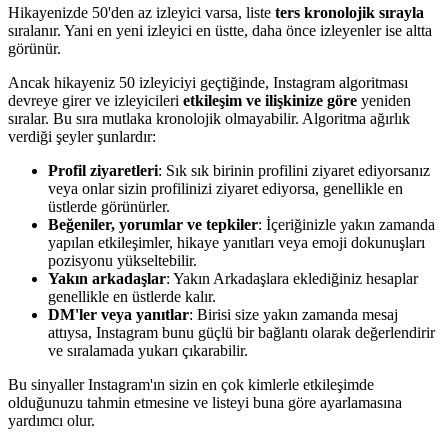
Hikayenizde 50'den az izleyici varsa, liste
ters kronolojik sırayla
sıralanır. Yani en yeni izleyici en üstte, daha önce izleyenler ise altta
görünür.
Ancak hikayeniz 50 izleyiciyi geçtiğinde, Instagram algoritması
devreye girer ve izleyicileri
etkileşim ve ilişkinize göre
yeniden
sıralar. Bu sıra mutlaka kronolojik olmayabilir. Algoritma ağırlık
verdiği şeyler şunlardır:
Profil ziyaretleri
: Sık sık birinin profilini ziyaret ediyorsanız
veya onlar sizin profilinizi ziyaret ediyorsa, genellikle en
üstlerde görünürler.
Beğeniler, yorumlar ve tepkiler
: İçeriğinizle yakın zamanda
yapılan etkileşimler, hikaye yanıtları veya emoji dokunuşları
pozisyonu yükseltebilir.
Yakın arkadaşlar
: Yakın Arkadaşlara eklediğiniz hesaplar
genellikle en üstlerde kalır.
DM'ler veya yanıtlar
: Birisi size yakın zamanda mesaj
attıysa, Instagram bunu güçlü bir bağlantı olarak değerlendirir
ve sıralamada yukarı çıkarabilir.
Bu sinyaller Instagram'ın sizin en çok kimlerle etkileşimde
olduğunuzu tahmin etmesine ve listeyi buna göre ayarlamasına
yardımcı olur.