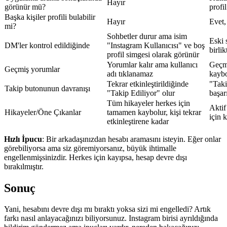
Hayır
görünür mü?
profi
Başka kişiler profili bulabilir
Hayır
Evet,
mi?
Sohbetler durur ama isim
Eski 
DM'ler kontrol edildiğinde
"Instagram Kullanıcısı" ve boş
birlik
profil simgesi olarak görünür
Yorumlar kalır ama kullanıcı
Geçmi
Geçmiş yorumlar
adı tıklanamaz
kaybo
Tekrar etkinleştirildiğinde
"Taki
Takip butonunun davranışı
"Takip Ediliyor" olur
başar
Tüm hikayeler herkes için
Aktif
Hikayeler/Öne Çıkanlar
tamamen kaybolur, kişi tekrar
için 
etkinleştirene kadar
Hızlı İpucu
: Bir arkadaşınızdan hesabı aramasını isteyin. Eğer onlar
görebiliyorsa ama siz göremiyorsanız, büyük ihtimalle
engellenmişsinizdir. Herkes için kayıpsa, hesap devre dışı
bırakılmıştır.
Sonuç
Yani, hesabını devre dışı mı bıraktı yoksa sizi mi engelledi? Artık
farkı nasıl anlayacağınızı biliyorsunuz. Instagram birisi ayrıldığında