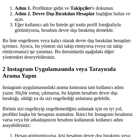
Adım 1.
Profilinize gidin ve
Takipçiler
'e dokunun.
Adım 2.
Devre Dışı Bırakılan Hesaplar
başlığını bulun ve
açın.
Eğer kullanıcı adı bu listede gri tonlu profil fotoğrafıyla
görünüyorsa, hesabını devre dışı bırakmış demektir.
Bu liste engellenen veya kalıcı olarak devre dışı bırakılan hesapları
içermez. Ayrıca, bu yöntem sizi takip etmiyorsa (veya siz takip
etmiyorsanız) işe yaramaz. Bu durumlarda aşağıdaki diğer
yöntemleri deneyebilirsiniz.
2
Instagram Uygulamasında veya Tarayıcıda
Arama Yapın
Instagram uygulamasındaki arama kutusuna tam kullanıcı adını
yazın. Hiçbir sonuç çıkmazsa, bu kişinin hesabını devre dışı
bıraktığı, sildiği ya da sizi engellediği anlamına gelebilir.
Birinin sizi engelleyip engellemediğini anlamak için en iyi yol,
profilini başka bir hesaptan aramaktır. İkinci bir Instagram hesabınız
varsa veya bir arkadaşınızın hesabını kullanarak kullanıcı adını
arayabilirsiniz:
Hesap görünmüyorsa, kişi hesabını devre dışı bırakmış veya