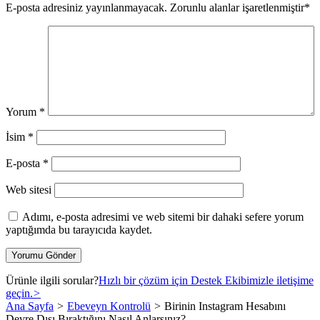
E-posta adresiniz yayınlanmayacak.
Zorunlu alanlar işaretlenmiştir
*
Yorum
*
İsim
*
E-posta
*
Web sitesi
Adımı, e-posta adresimi ve web sitemi bir dahaki sefere yorum
yaptığımda bu tarayıcıda kaydet.
Ürünle ilgili sorular?
Hızlı bir çözüm için Destek Ekibimizle iletişime
geçin.
>
Ana Sayfa
>
Ebeveyn Kontrolü
>
Birinin Instagram Hesabını
Devre Dışı Bıraktığını Nasıl Anlarsınız?