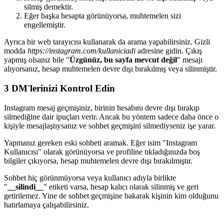
silmiş demektir.
Eğer başka hesapta görünüyorsa, muhtemelen sizi
engellemiştir.
Ayrıca bir web tarayıcısı kullanarak da arama yapabilirsiniz. Gizli
modda
https://instagram.com/kullaniciadi
adresine gidin. Çıkış
yapmış olsanız bile "
Üzgünüz, bu sayfa mevcut değil
" mesajı
alıyorsanız, hesap muhtemelen devre dışı bırakılmış veya silinmiştir.
3
DM'lerinizi Kontrol Edin
Instagram mesaj geçmişiniz, birinin hesabını devre dışı bırakıp
silmediğine dair ipuçları verir. Ancak bu yöntem sadece daha önce o
kişiyle mesajlaştıysanız ve sohbet geçmişini silmediyseniz işe yarar.
Yapmanız gereken eski sohbeti aramak. Eğer isim "Instagram
Kullanıcısı" olarak görünüyorsa ve profiline tıkladığınızda boş
bilgiler çıkıyorsa, hesap muhtemelen devre dışı bırakılmıştır.
Sohbet hiç görünmüyorsa veya kullanıcı adıyla birlikte
"
__silindi__
" etiketi varsa, hesap kalıcı olarak silinmiş ve geri
getirilemez. Yine de sohbet geçmişine bakarak kişinin kim olduğunu
hatırlamaya çalışabilirsiniz.