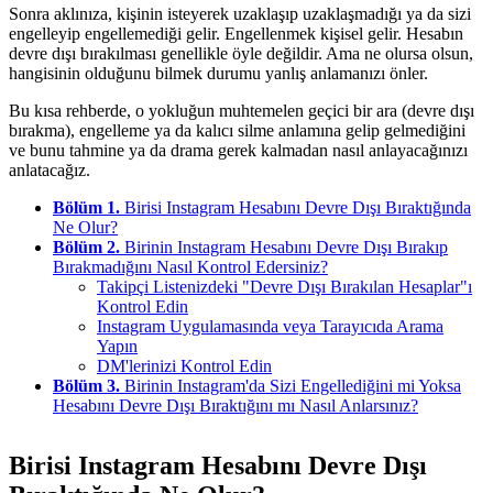
Sonra aklınıza, kişinin isteyerek uzaklaşıp uzaklaşmadığı ya da sizi
engelleyip engellemediği gelir. Engellenmek kişisel gelir. Hesabın
devre dışı bırakılması genellikle öyle değildir. Ama ne olursa olsun,
hangisinin olduğunu bilmek durumu yanlış anlamanızı önler.
Bu kısa rehberde, o yokluğun muhtemelen geçici bir ara (devre dışı
bırakma), engelleme ya da kalıcı silme anlamına gelip gelmediğini
ve bunu tahmine ya da drama gerek kalmadan nasıl anlayacağınızı
anlatacağız.
Bölüm 1.
Birisi Instagram Hesabını Devre Dışı Bıraktığında
Ne Olur?
Bölüm 2.
Birinin Instagram Hesabını Devre Dışı Bırakıp
Bırakmadığını Nasıl Kontrol Edersiniz?
Takipçi Listenizdeki "Devre Dışı Bırakılan Hesaplar"ı
Kontrol Edin
Instagram Uygulamasında veya Tarayıcıda Arama
Yapın
DM'lerinizi Kontrol Edin
Bölüm 3.
Birinin Instagram'da Sizi Engellediğini mi Yoksa
Hesabını Devre Dışı Bıraktığını mı Nasıl Anlarsınız?
Birisi Instagram Hesabını Devre Dışı