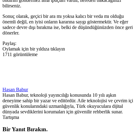
bildirim göndermez ama ipuçları vardır, nereden bakacağınızı
bilirseniz.
Sonuç olarak, geçici bir ara mı yoksa kalıcı bir veda mı olduğu
önemli değil, en iyisi onların kararına saygı göstermektir. Ve eğer
sadece devre dışı bırakma ise, belki de düşündüğünüzden önce geri
dönerler.
Paylaş:
Oylamak için bir yıldıza tıklayın
1711 görüntüleme
Hasan Babur
Hasan Babur, teknoloji yayıncılığı konusunda 10 yılı aşkın
deneyime sahip bir yazar ve editördür. Aile teknolojisi ve çevrim içi
güvenlik konularındaki uzmanlığıyla, Türk okuyuculara dijital
dünyada sevdiklerini korumaları için güvenilir rehberlik sunar.
Tartışma
Bir Yanıt Bırakın.