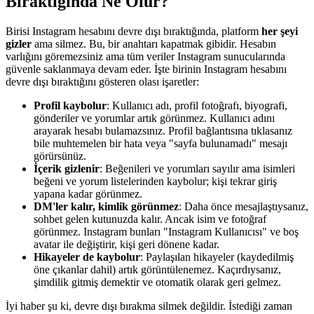
Bıraktığında Ne Olur?
Birisi Instagram hesabını devre dışı bıraktığında, platform
her şeyi
gizler
ama silmez. Bu, bir anahtarı kapatmak gibidir. Hesabın
varlığını göremezsiniz ama tüm veriler Instagram sunucularında
güvenle saklanmaya devam eder. İşte birinin Instagram hesabını
devre dışı bıraktığını gösteren olası işaretler:
Profil kaybolur
: Kullanıcı adı, profil fotoğrafı, biyografi,
gönderiler ve yorumlar artık görünmez. Kullanıcı adını
arayarak hesabı bulamazsınız. Profil bağlantısına tıklasanız
bile muhtemelen bir hata veya "sayfa bulunamadı" mesajı
görürsünüz.
İçerik gizlenir
: Beğenileri ve yorumları sayılır ama isimleri
beğeni ve yorum listelerinden kaybolur; kişi tekrar giriş
yapana kadar görünmez.
DM'ler kalır, kimlik görünmez
: Daha önce mesajlaştıysanız,
sohbet gelen kutunuzda kalır. Ancak isim ve fotoğraf
görünmez. Instagram bunları "Instagram Kullanıcısı" ve boş
avatar ile değiştirir, kişi geri dönene kadar.
Hikayeler de kaybolur
: Paylaşılan hikayeler (kaydedilmiş
öne çıkanlar dahil) artık görüntülenemez. Kaçırdıysanız,
şimdilik gitmiş demektir ve otomatik olarak geri gelmez.
İyi haber şu ki, devre dışı bırakma silmek değildir. İstediği zaman