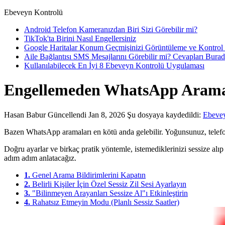
Ebeveyn Kontrolü
Android Telefon Kameranızdan Biri Sizi Görebilir mi?
TikTok'ta Birini Nasıl Engellersiniz
Google Haritalar Konum Geçmişinizi Görüntüleme ve Kontrol
Aile Bağlantısı SMS Mesajlarını Görebilir mi? Cevapları Bura
Kullanılabilecek En İyi 8 Ebeveyn Kontrolü Uygulaması
Engellemeden WhatsApp Aramal
Hasan Babur
Güncellendi Jan 8, 2026
Şu dosyaya kaydedildi:
Ebevey
Bazen WhatsApp aramaları en kötü anda gelebilir. Yoğunsunuz, telefon ti
Doğru ayarlar ve birkaç pratik yöntemle, istemediklerinizi sessize alı
adım adım anlatacağız.
1.
Genel Arama Bildirimlerini Kapatın
2.
Belirli Kişiler İçin Özel Sessiz Zil Sesi Ayarlayın
3.
"Bilinmeyen Arayanları Sessize Al"ı Etkinleştirin
4.
Rahatsız Etmeyin Modu (Planlı Sessiz Saatler)