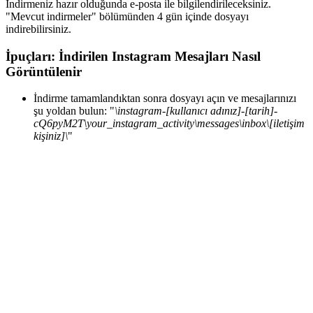
İndirmeniz hazır olduğunda e-posta ile bilgilendirileceksiniz.
"Mevcut indirmeler" bölümünden 4 gün içinde dosyayı
indirebilirsiniz.
İpuçları: İndirilen Instagram Mesajları Nasıl
Görüntülenir
İndirme tamamlandıktan sonra dosyayı açın ve mesajlarınızı
şu yoldan bulun: "
\instagram-[kullanıcı adınız]-[tarih]-
cQ6pyM2T\your_instagram_activity\messages\inbox\[iletişim
kişiniz]\
"