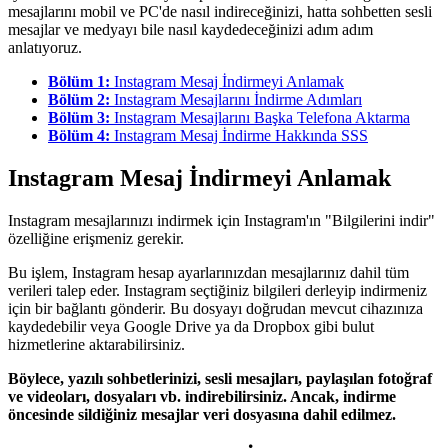
mesajlarını mobil ve PC'de nasıl indireceğinizi, hatta sohbetten sesli
mesajlar ve medyayı bile nasıl kaydedeceğinizi adım adım
anlatıyoruz.
Bölüm 1:
Instagram Mesaj İndirmeyi Anlamak
Bölüm 2:
Instagram Mesajlarını İndirme Adımları
Bölüm 3:
Instagram Mesajlarını Başka Telefona Aktarma
Bölüm 4:
Instagram Mesaj İndirme Hakkında SSS
Instagram Mesaj İndirmeyi Anlamak
Instagram mesajlarınızı indirmek için Instagram'ın "Bilgilerini indir"
özelliğine erişmeniz gerekir.
Bu işlem, Instagram hesap ayarlarınızdan mesajlarınız dahil tüm
verileri talep eder. Instagram seçtiğiniz bilgileri derleyip indirmeniz
için bir bağlantı gönderir. Bu dosyayı doğrudan mevcut cihazınıza
kaydedebilir veya Google Drive ya da Dropbox gibi bulut
hizmetlerine aktarabilirsiniz.
Böylece, yazılı sohbetlerinizi, sesli mesajları, paylaşılan fotoğraf
ve videoları, dosyaları vb. indirebilirsiniz. Ancak, indirme
öncesinde sildiğiniz mesajlar veri dosyasına dahil edilmez.