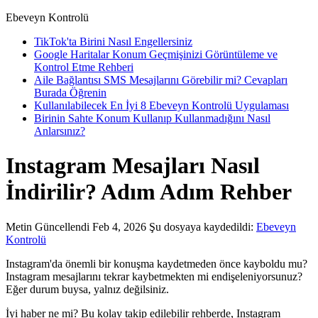
Ebeveyn Kontrolü
TikTok'ta Birini Nasıl Engellersiniz
Google Haritalar Konum Geçmişinizi Görüntüleme ve
Kontrol Etme Rehberi
Aile Bağlantısı SMS Mesajlarını Görebilir mi? Cevapları
Burada Öğrenin
Kullanılabilecek En İyi 8 Ebeveyn Kontrolü Uygulaması
Birinin Sahte Konum Kullanıp Kullanmadığını Nasıl
Anlarsınız?
Instagram Mesajları Nasıl
İndirilir? Adım Adım Rehber
Metin
Güncellendi Feb 4, 2026
Şu dosyaya kaydedildi:
Ebeveyn
Kontrolü
Instagram'da önemli bir konuşma kaydetmeden önce kayboldu mu?
Instagram mesajlarını tekrar kaybetmekten mi endişeleniyorsunuz?
Eğer durum buysa, yalnız değilsiniz.
İyi haber ne mi? Bu kolay takip edilebilir rehberde, Instagram