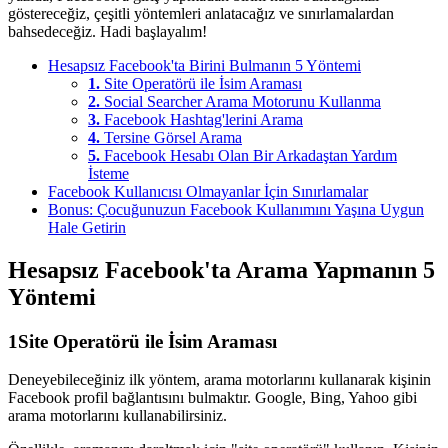
göstereceğiz, çeşitli yöntemleri anlatacağız ve sınırlamalardan
bahsedeceğiz. Hadi başlayalım!
Hesapsız Facebook'ta Birini Bulmanın 5 Yöntemi
1.
Site Operatörü ile İsim Araması
2.
Social Searcher Arama Motorunu Kullanma
3.
Facebook Hashtag'lerini Arama
4.
Tersine Görsel Arama
5.
Facebook Hesabı Olan Bir Arkadaştan Yardım
İsteme
Facebook Kullanıcısı Olmayanlar İçin Sınırlamalar
Bonus: Çocuğunuzun Facebook Kullanımını Yaşına Uygun
Hale Getirin
Hesapsız Facebook'ta Arama Yapmanın 5
Yöntemi
1
Site Operatörü ile İsim Araması
Deneyebileceğiniz ilk yöntem, arama motorlarını kullanarak kişinin
Facebook profil bağlantısını bulmaktır. Google, Bing, Yahoo gibi
arama motorlarını kullanabilirsiniz.