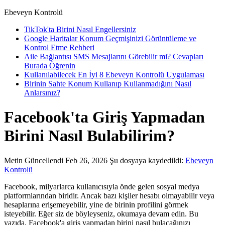
Ebeveyn Kontrolü
TikTok'ta Birini Nasıl Engellersiniz
Google Haritalar Konum Geçmişinizi Görüntüleme ve
Kontrol Etme Rehberi
Aile Bağlantısı SMS Mesajlarını Görebilir mi? Cevapları
Burada Öğrenin
Kullanılabilecek En İyi 8 Ebeveyn Kontrolü Uygulaması
Birinin Sahte Konum Kullanıp Kullanmadığını Nasıl
Anlarsınız?
Facebook'ta Giriş Yapmadan
Birini Nasıl Bulabilirim?
Metin
Güncellendi Feb 26, 2026
Şu dosyaya kaydedildi:
Ebeveyn
Kontrolü
Facebook, milyarlarca kullanıcısıyla önde gelen sosyal medya
platformlarından biridir. Ancak bazı kişiler hesabı olmayabilir veya
hesaplarına erişemeyebilir, yine de birinin profilini görmek
isteyebilir. Eğer siz de böyleyseniz, okumaya devam edin. Bu
yazıda, Facebook'a giriş yapmadan birini nasıl bulacağınızı