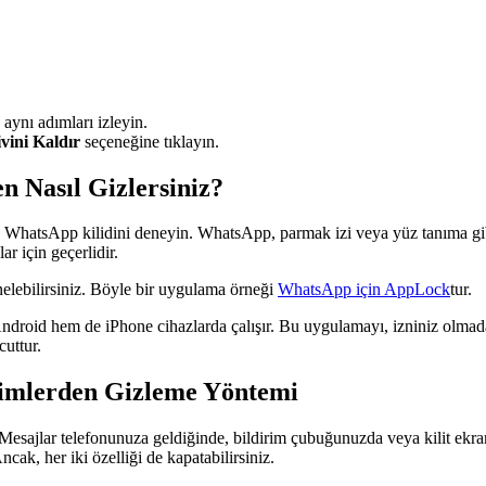
aynı adımları izleyin.
vini Kaldır
seçeneğine tıklayın.
 Nasıl Gizlersiniz?
hatsApp kilidini deneyin. WhatsApp, parmak izi veya yüz tanıma gibi b
r için geçerlidir.
elebilirsiniz. Böyle bir uygulama örneği
WhatsApp için AppLock
tur.
m Android hem de iPhone cihazlarda çalışır. Bu uygulamayı, izniniz olm
cuttur.
rimlerden Gizleme Yöntemi
Mesajlar telefonunuza geldiğinde, bildirim çubuğunuzda veya kilit ekran
ncak, her iki özelliği de kapatabilirsiniz.