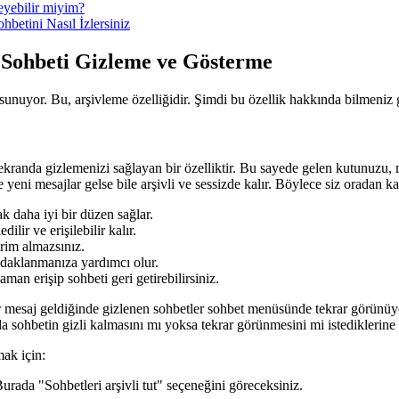
yebilir miyim?
etini Nasıl İzlersiniz
 Sohbeti Gizleme ve Gösterme
sunuyor. Bu, arşivleme özelliğidir. Şimdi bu özellik hakkında bilmeniz 
anda gizlemenizi sağlayan bir özelliktir. Bu sayede gelen kutunuzu, mes
e yeni mesajlar gelse bile arşivli ve sessizde kalır. Böylece siz oradan 
 daha iyi bir düzen sağlar.
lir ve erişilebilir kalır.
irim almazsınız.
daklanmanıza yardımcı olur.
man erişip sohbeti geri getirebilirsiniz.
ir mesaj geldiğinde gizlenen sohbetler sohbet menüsünde tekrar görünüyo
da sohbetin gizli kalmasını mı yoksa tekrar görünmesini mi istediklerine k
ak için:
rada "Sohbetleri arşivli tut" seçeneğini göreceksiniz.