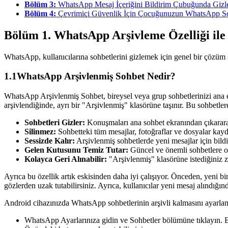
Bölüm 3:
WhatsApp Mesaj İçeriğini Bildirim Çubuğunda Gizle
Bölüm 4:
Çevrimiçi Güvenlik İçin Çocuğunuzun WhatsApp Sohb
Bölüm 1. WhatsApp Arşivleme Özelliği ile
WhatsApp, kullanıcılarına sohbetlerini gizlemek için genel bir çözüm 
1.1
WhatsApp Arşivlenmiş Sohbet Nedir?
WhatsApp Arşivlenmiş Sohbet, bireysel veya grup sohbetlerinizi ana ekr
arşivlendiğinde, ayrı bir "Arşivlenmiş" klasörüne taşınır. Bu sohbetler
Sohbetleri Gizler:
Konuşmaları ana sohbet ekranından çıkararak
Silinmez:
Sohbetteki tüm mesajlar, fotoğraflar ve dosyalar kaydedi
Sessizde Kalır:
Arşivlenmiş sohbetlerde yeni mesajlar için bild
Gelen Kutusunu Temiz Tutar:
Güncel ve önemli sohbetlere o
Kolayca Geri Alınabilir:
"Arşivlenmiş" klasörüne istediğiniz za
Ayrıca bu özellik artık eskisinden daha iyi çalışıyor. Önceden, yeni b
gözlerden uzak tutabilirsiniz. Ayrıca, kullanıcılar yeni mesaj alındığın
Android cihazınızda WhatsApp sohbetlerinin arşivli kalmasını ayarlam
WhatsApp Ayarlarınıza gidin ve Sohbetler bölümüne tıklayın. Bu