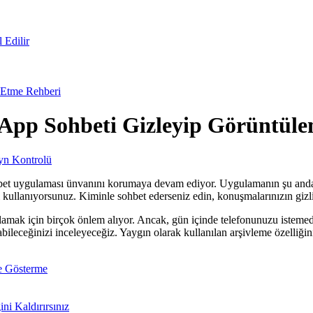
 Edilir
 Etme Rehberi
App Sohbeti Gizleyip Görüntül
yn Kontrolü
bet uygulaması ünvanını korumaya devam ediyor. Uygulamanın şu anda 2
lanıyorsunuz. Kiminle sohbet ederseniz edin, konuşmalarınızın gizli 
lamak için birçok önlem alıyor. Ancak, gün içinde telefonunuzu istemedi
şıyabileceğinizi inceleyeceğiz. Yaygın olarak kullanılan arşivleme özelliği
e Gösterme
ni Kaldırırsınız