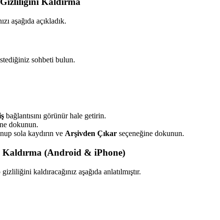
izliliğini Kaldırma
ızı aşağıda açıkladık.
tediğiniz sohbeti bulun.
iş
bağlantısını görünür hale getirin.
ne dokunun.
unup sola kaydırın ve
Arşivden Çıkar
seçeneğine dokunun.
i Kaldırma (Android & iPhone)
zliliğini kaldıracağınız aşağıda anlatılmıştır.