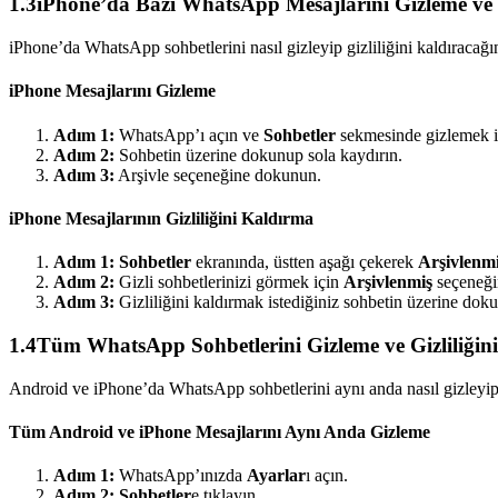
1.3
iPhone’da Bazı WhatsApp Mesajlarını Gizleme ve G
iPhone’da WhatsApp sohbetlerini nasıl gizleyip gizliliğini kaldıracağın
iPhone Mesajlarını Gizleme
Adım 1:
WhatsApp’ı açın ve
Sohbetler
sekmesinde gizlemek is
Adım 2:
Sohbetin üzerine dokunup sola kaydırın.
Adım 3:
Arşivle seçeneğine dokunun.
iPhone Mesajlarının Gizliliğini Kaldırma
Adım 1:
Sohbetler
ekranında, üstten aşağı çekerek
Arşivlenm
Adım 2:
Gizli sohbetlerinizi görmek için
Arşivlenmiş
seçeneği
Adım 3:
Gizliliğini kaldırmak istediğiniz sohbetin üzerine dok
1.4
Tüm WhatsApp Sohbetlerini Gizleme ve Gizliliğin
Android ve iPhone’da WhatsApp sohbetlerini aynı anda nasıl gizleyip gi
Tüm Android ve iPhone Mesajlarını Aynı Anda Gizleme
Adım 1:
WhatsApp’ınızda
Ayarlar
ı açın.
Adım 2:
Sohbetler
e tıklayın.