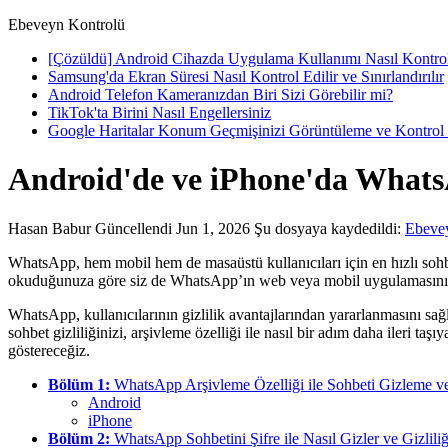
Ebeveyn Kontrolü
[Çözüldü] Android Cihazda Uygulama Kullanımı Nasıl Kontrol
Samsung'da Ekran Süresi Nasıl Kontrol Edilir ve Sınırlandırılır
Android Telefon Kameranızdan Biri Sizi Görebilir mi?
TikTok'ta Birini Nasıl Engellersiniz
Google Haritalar Konum Geçmişinizi Görüntüleme ve Kontrol
Android'de ve iPhone'da Whats
Hasan Babur
Güncellendi Jun 1, 2026
Şu dosyaya kaydedildi:
Ebeve
WhatsApp, hem mobil hem de masaüstü kullanıcıları için en hızlı soh
okuduğunuza göre siz de WhatsApp’ın web veya mobil uygulamasını kul
WhatsApp, kullanıcılarının gizlilik avantajlarından yararlanmasını sağ
sohbet gizliliğinizi, arşivleme özelliği ile nasıl bir adım daha ileri ta
göstereceğiz.
Bölüm 1:
WhatsApp Arşivleme Özelliği ile Sohbeti Gizleme v
Android
iPhone
Bölüm 2:
WhatsApp Sohbetini Şifre ile Nasıl Gizler ve Gizliliği