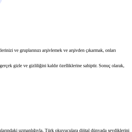
etlerinizi ve gruplarınızı arşivlemek ve arşivden çıkarmak, onları
ek gizle ve gizliliğini kaldır özelliklerine sahiptir. Sonuç olarak,
ularındaki uzmanlığıyla, Türk okuyuculara dijital dünyada sevdiklerini