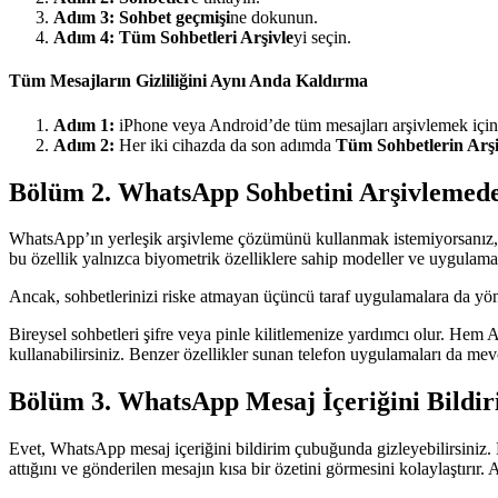
Adım 3:
Sohbet geçmişi
ne dokunun.
Adım 4:
Tüm Sohbetleri Arşivle
yi seçin.
Tüm Mesajların Gizliliğini Aynı Anda Kaldırma
Adım 1:
iPhone veya Android’de tüm mesajları arşivlemek için 
Adım 2:
Her iki cihazda da son adımda
Tüm Sohbetlerin Arşi
Bölüm 2. WhatsApp Sohbetini Arşivlemeden
WhatsApp’ın yerleşik arşivleme çözümünü kullanmak istemiyorsanız, W
bu özellik yalnızca biyometrik özelliklere sahip modeller ve uygulamala
Ancak, sohbetlerinizi riske atmayan üçüncü taraf uygulamalara da yön
Bireysel sohbetleri şifre veya pinle kilitlemenize yardımcı olur. He
kullanabilirsiniz. Benzer özellikler sunan telefon uygulamaları da mev
Bölüm 3. WhatsApp Mesaj İçeriğini Bildi
Evet, WhatsApp mesaj içeriğini bildirim çubuğunda gizleyebilirsiniz. 
attığını ve gönderilen mesajın kısa bir özetini görmesini kolaylaştırır. A