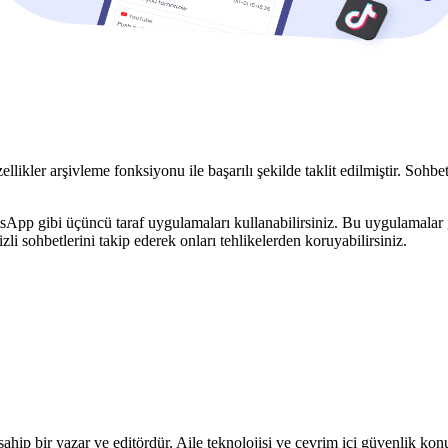
ellikler arşivleme fonksiyonu ile başarılı şekilde taklit edilmiştir. Sohb
p gibi üçüncü taraf uygulamaları kullanabilirsiniz. Bu uygulamalar gerç
li sohbetlerini takip ederek onları tehlikelerden koruyabilirsiniz.
ahip bir yazar ve editördür. Aile teknolojisi ve çevrim içi güvenlik kon