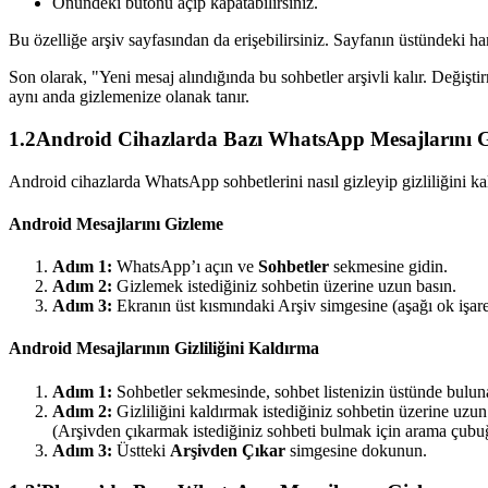
Önündeki butonu açıp kapatabilirsiniz.
Bu özelliğe arşiv sayfasından da erişebilirsiniz. Sayfanın üstündeki ha
Son olarak, "Yeni mesaj alındığında bu sohbetler arşivli kalır. Değişt
aynı anda gizlemenize olanak tanır.
1.2
Android Cihazlarda Bazı WhatsApp Mesajlarını Gi
Android cihazlarda WhatsApp sohbetlerini nasıl gizleyip gizliliğini kal
Android Mesajlarını Gizleme
Adım 1:
WhatsApp’ı açın ve
Sohbetler
sekmesine gidin.
Adım 2:
Gizlemek istediğiniz sohbetin üzerine uzun basın.
Adım 3:
Ekranın üst kısmındaki Arşiv simgesine (aşağı ok işare
Android Mesajlarının Gizliliğini Kaldırma
Adım 1:
Sohbetler sekmesinde, sohbet listenizin üstünde bulu
Adım 2:
Gizliliğini kaldırmak istediğiniz sohbetin üzerine uzun
(Arşivden çıkarmak istediğiniz sohbeti bulmak için arama çubuğu
Adım 3:
Üstteki
Arşivden Çıkar
simgesine dokunun.