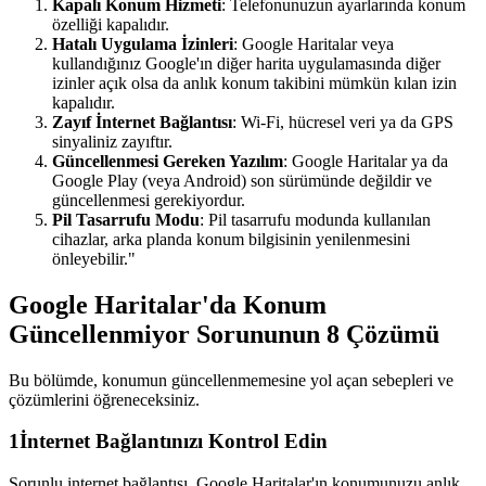
Kapalı Konum Hizmeti
: Telefonunuzun ayarlarında konum
özelliği kapalıdır.
Hatalı Uygulama İzinleri
: Google Haritalar veya
kullandığınız Google'ın diğer harita uygulamasında diğer
izinler açık olsa da anlık konum takibini mümkün kılan izin
kapalıdır.
Zayıf İnternet Bağlantısı
: Wi-Fi, hücresel veri ya da GPS
sinyaliniz zayıftır.
Güncellenmesi Gereken Yazılım
: Google Haritalar ya da
Google Play (veya Android) son sürümünde değildir ve
güncellenmesi gerekiyordur.
Pil Tasarrufu Modu
: Pil tasarrufu modunda kullanılan
cihazlar, arka planda konum bilgisinin yenilenmesini
önleyebilir."
Google Haritalar'da Konum
Güncellenmiyor Sorununun 8 Çözümü
Bu bölümde, konumun güncellenmemesine yol açan sebepleri ve
çözümlerini öğreneceksiniz.
1
İnternet Bağlantınızı Kontrol Edin
Sorunlu internet bağlantısı, Google Haritalar'ın konumunuzu anlık