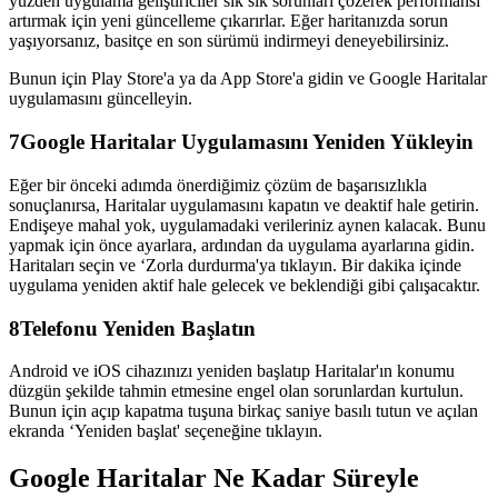
yüzden uygulama geliştiriciler sık sık sorunları çözerek performansı
artırmak için yeni güncelleme çıkarırlar. Eğer haritanızda sorun
yaşıyorsanız, basitçe en son sürümü indirmeyi deneyebilirsiniz.
Bunun için Play Store'a ya da App Store'a gidin ve Google Haritalar
uygulamasını güncelleyin.
7
Google Haritalar Uygulamasını Yeniden Yükleyin
Eğer bir önceki adımda önerdiğimiz çözüm de başarısızlıkla
sonuçlanırsa, Haritalar uygulamasını kapatın ve deaktif hale getirin.
Endişeye mahal yok, uygulamadaki verileriniz aynen kalacak. Bunu
yapmak için önce ayarlara, ardından da uygulama ayarlarına gidin.
Haritaları seçin ve ‘Zorla durdurma'ya tıklayın. Bir dakika içinde
uygulama yeniden aktif hale gelecek ve beklendiği gibi çalışacaktır.
8
Telefonu Yeniden Başlatın
Android ve iOS cihazınızı yeniden başlatıp Haritalar'ın konumu
düzgün şekilde tahmin etmesine engel olan sorunlardan kurtulun.
Bunun için açıp kapatma tuşuna birkaç saniye basılı tutun ve açılan
ekranda ‘Yeniden başlat' seçeneğine tıklayın.
Google Haritalar Ne Kadar Süreyle