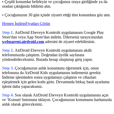
• Çeşitli konumlar belirleyin ve çocuğunuz oraya girdiğinde ya da
oradan çıktığında bildirim alın.
• Çocuğunuzun 30 gün içinde ziyaret ettiği tüm konumlara göz atın.
Hemen İndirin
Fiyatları Görün
Step 1.
AirDroid Ebeveyn Kontrolü uygulamasını Google Play
Store'dan veya App Store'dan indirin. Dilerseniz tarayıcınızdan
webparent.airdroid.com
adresini de ziyaret edebilirsiniz.
Step 2.
AirDroid Ebeveyn Kontrolü uygulamasını akıllı
telefonunuzda çalıştırın. Doğrudan üyelik sayfasına
yönlendirileceksiniz. Burada hesap oluşturup giriş yapın.
Step 3.
Çocuğunuzun anlık konumunu öğrenmek için, onun
telefonuna da AirDroid Kids uygulamasını indirmeniz gerekir.
İndirme işleminden sonra uygulamayı çalıştırın ve cihazları
eşleştirmek için gelen kodu girin. Devamında birkaç basit ayarlama
işlemi daha yapacaksınız.
Step 4.
Son olarak AirDroid Ebeveyn Kontrolü uygulamasını açın
ve ‘Konum' butonuna tıklayın. Çocuğunuzun konumunu haritanızda
anlık olarak göreceksiniz.