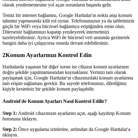
olarak yenilememesine yol açan sorunların başında gelir.
Temiz bir internet bağlantısı, Google Haritalar'ın nokta atışı konum
tahmini yapmasında kilit rol oynar. Telefonunuzun ya da tabletinizin
güçlü bir WiFi veya hücresel bağlantıya eriştiğinden emin olun.
Dilerseniz bağlantınızı kapatıp yenileyerek internetinizi
tazeleyebilirsiniz. Ayrıca WiFi ile hücresel veri arasında gezinerek
hangisi daha iyi çalışıyorsa onunla devam edebilirsiniz.
2
Konum Ayarlarınızı Kontrol Edin
Haritalarda yaşanan bir diğer sorun ise cihazın konum ayarlarının
doğru şekilde yapılmamasından kaynaklanır. Yerinizi tam olarak
paylaşmak için, Google Haritalar'ın cihazınızdaki konum ayarlarına
tam erişim sağlaması gerekir. Bu sayede telefonunuz, dilediğiniz
kişiyle kesintisiz bir şekilde konum paylaşabilir.
Android'de Konum Ayarları Nasıl Kontrol Edilir?
Step 1:
Android cihazınızın ayarlarını açın, aşağı kaydırıp Konum
butonuna tıklayın.
Step 2:
Önce uygulama izinlerine, ardından da Google Haritalar'a
tıklayın.