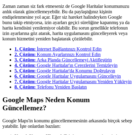
Zaman zaman siz fark etmeseniz de Google Haritalar konumunuzu
anlık olarak güncellemeyebilir. Bu da paylaştığınız kişinin
endişelenmesine yol açar. Eğer siz hareket halindeyken Google
bunu takip etmiyorsa, izin ayarları geçici süreliğine kapanmış ya da
harita kendisini yenilemiyor olabilir. Bu sorun genellikle telefonun
izin ayarlarına göz atarak, harita uygulamasını güncelleyerek veya
konum hizmetini yeniden başlatarak çözülebilir.
1. Çözüm:
İnternet Bağlantınızı Kontrol Edin
2. Çözüm:
Konum Ayarlarınızı Kontrol Edin
3. Çözüm:
Arka Planda Güncellemeyi Aktifleştirin
4. Çözüm:
Google Haritalar'ın Çerezlerini Temizleyin
5. Çözüm:
Google Haritalar'da Konumu Doğrulayın
6. Çözüm:
Google Haritalar Uygulamasını Güncelleyin
7. Çözüm:
Google Haritalar Uygulamasını Yeniden Yükleyin
8. Çözüm:
Telefonu Yeniden Başlatın
Google Maps Neden Konum
Güncellemez?
Google Maps'in konumu güncellememesinin arkasında birçok sebep
yatabilir. İşte onlardan bazıları: