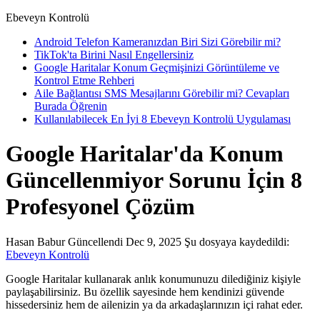
Ebeveyn Kontrolü
Android Telefon Kameranızdan Biri Sizi Görebilir mi?
TikTok'ta Birini Nasıl Engellersiniz
Google Haritalar Konum Geçmişinizi Görüntüleme ve
Kontrol Etme Rehberi
Aile Bağlantısı SMS Mesajlarını Görebilir mi? Cevapları
Burada Öğrenin
Kullanılabilecek En İyi 8 Ebeveyn Kontrolü Uygulaması
Google Haritalar'da Konum
Güncellenmiyor Sorunu İçin 8
Profesyonel Çözüm
Hasan Babur
Güncellendi Dec 9, 2025
Şu dosyaya kaydedildi:
Ebeveyn Kontrolü
Google Haritalar kullanarak anlık konumunuzu dilediğiniz kişiyle
paylaşabilirsiniz. Bu özellik sayesinde hem kendinizi güvende
hissedersiniz hem de ailenizin ya da arkadaşlarınızın içi rahat eder.