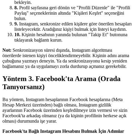
bekleyin.
8.
Profil sayfasına geri dönün ve "Profili Düzenle" ile "Profili
Paylaş" seçeneklerinin altında "Kişileri Keşfet" seçeneğini
bulun.
9.
Instagram, senkronize edilen kişilere göre önerilen hesapları
listeleyecektir. Aradığınız kişiyi bulmak için listeyi kaydırın.
10.
Kişinin hesabının yanında bulunan "Takip Et" butonuna
tıklayarak bağlantı kurun.
Not:
Senkronizasyon süresi dışında, Instagram algoritması
önerilerde istenen kişiyi önceliklendirmeyebilir. Kişinin adını arama
çubuğuna yazmayı deneyin. Ya da senkronizasyonu kesip yeniden
bağlamanız ya da uygulamayı zorla durdurup açmanız gerekebilir.
Yöntem 3. Facebook'ta Arama (Orada
Tanıyorsanız)
Bu yöntem, Instagram hesaplarının Facebook hesaplarına (Meta
Hesap Merkezi üzerinden) bağlı olması, Instagram gizlilik
ayarlarının Facebook üzerinden keşfedilmeye izin vermesi ve sizin
Facebook'ta arkadaş olmanız (ya da kişinin profilinin herkese açık
olması) durumunda işe yarar.
Facebook'ta Bağlı Instagram Hesabını Bulmak İçin Adımlar