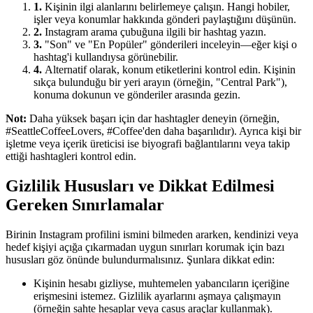
1.
Kişinin ilgi alanlarını belirlemeye çalışın. Hangi hobiler,
işler veya konumlar hakkında gönderi paylaştığını düşünün.
2.
Instagram arama çubuğuna ilgili bir hashtag yazın.
3.
"Son" ve "En Popüler" gönderileri inceleyin—eğer kişi o
hashtag'i kullandıysa görünebilir.
4.
Alternatif olarak, konum etiketlerini kontrol edin. Kişinin
sıkça bulunduğu bir yeri arayın (örneğin, "Central Park"),
konuma dokunun ve gönderiler arasında gezin.
Not:
Daha yüksek başarı için dar hashtagler deneyin (örneğin,
#SeattleCoffeeLovers, #Coffee'den daha başarılıdır). Ayrıca kişi bir
işletme veya içerik üreticisi ise biyografi bağlantılarını veya takip
ettiği hashtagleri kontrol edin.
Gizlilik Hususları ve Dikkat Edilmesi
Gereken Sınırlamalar
Birinin Instagram profilini ismini bilmeden ararken, kendinizi veya
hedef kişiyi açığa çıkarmadan uygun sınırları korumak için bazı
hususları göz önünde bulundurmalısınız. Şunlara dikkat edin:
Kişinin hesabı gizliyse, muhtemelen yabancıların içeriğine
erişmesini istemez. Gizlilik ayarlarını aşmaya çalışmayın
(örneğin sahte hesaplar veya casus araçlar kullanmak).