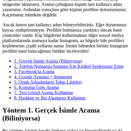
simgesine tıklarsınız. Arama çubuğuna kişinin tam kullanıcı adını
yazarsınız. Ardından sonuçlara göre kişinin profiline dokunursunuz.
Kaçırmanız mümkün değildir.
Ancak bazen tam kullanıcı adını bilmeyebilirsiniz. Eğer durumunuz
buysa, endişelenmeyin. Profilini bulmanıza yardımcı olacak basit
yöntemler vardır. Kişi bilgilerini kullanmaktan diğer sosyal medya
platformlarında aramaya kadar Instagram, az bilgiyle bile profilleri
keşfetmenin çeşitli yollarını sunar. İsmini bilmeden birinin Instagram
profilini nasıl bulacağımızı birlikte inceleyelim!
1. Gerçek İsimle Arama (Biliniyorsa)
2. Telefon Numarası Araması İçin Kişileri Senkronize Etme
3. Facebook'ta Arama
4. Google Araması + Instagram
5. Ortak Arkadaşların Takip Listeleri
6. Konuma Göre Arama
7. Ters Görsel Arama Kullanma
8. Hashtag ve İlgi Alanlarını Kullanma
Yöntem 1. Gerçek İsimle Arama
(Biliniyorsa)
Bu yöntem, kişinin hesabı herkese açıksa ve biyografisinde ya da