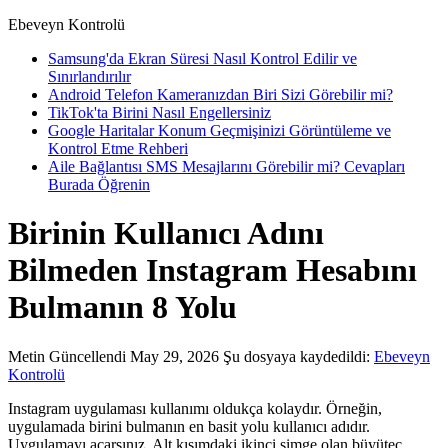
Ebeveyn Kontrolü
Samsung'da Ekran Süresi Nasıl Kontrol Edilir ve
Sınırlandırılır
Android Telefon Kameranızdan Biri Sizi Görebilir mi?
TikTok'ta Birini Nasıl Engellersiniz
Google Haritalar Konum Geçmişinizi Görüntüleme ve
Kontrol Etme Rehberi
Aile Bağlantısı SMS Mesajlarını Görebilir mi? Cevapları
Burada Öğrenin
Birinin Kullanıcı Adını
Bilmeden Instagram Hesabını
Bulmanın 8 Yolu
Metin
Güncellendi May 29, 2026
Şu dosyaya kaydedildi:
Ebeveyn
Kontrolü
Instagram uygulaması kullanımı oldukça kolaydır. Örneğin,
uygulamada birini bulmanın en basit yolu kullanıcı adıdır.
Uygulamayı açarsınız. Alt kısımdaki ikinci simge olan büyüteç