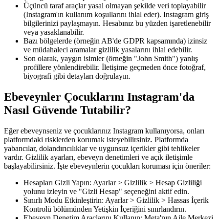
Üçüncü taraf araçlar yasal olmayan şekilde veri toplayabilir
(Instagram'ın kullanım koşullarını ihlal eder). Instagram giriş
bilgilerinizi paylaşmayın. Hesabınız bu yüzden işaretlenebilir
veya yasaklanabilir.
Bazı bölgelerde (örneğin AB'de GDPR kapsamında) izinsiz
ve müdahaleci aramalar gizlilik yasalarını ihlal edebilir.
Son olarak, yaygın isimler (örneğin "John Smith") yanlış
profillere yönlendirebilir. İletişime geçmeden önce fotoğraf,
biyografi gibi detayları doğrulayın.
Ebeveynler Çocuklarını Instagram'da
Nasıl Güvende Tutabilir?
Eğer ebeveynseniz ve çocuklarınız Instagram kullanıyorsa, onları
platformdaki risklerden korumak isteyebilirsiniz. Platformda
yabancılar, dolandırıcılıklar ve uygunsuz içerikler gibi tehlikeler
vardır. Gizlilik ayarları, ebeveyn denetimleri ve açık iletişimle
başlayabilirsiniz. İşte ebeveynlerin çocukları koruması için öneriler:
Hesapları Gizli Yapın: Ayarlar > Gizlilik > Hesap Gizliliği
yolunu izleyin ve "Gizli Hesap" seçeneğini aktif edin.
Sınırlı Modu Etkinleştirin: Ayarlar > Gizlilik > Hassas İçerik
Kontrolü bölümünden Yetişkin İçeriğini sınırlandırın.
Ebeveyn Denetim Araçlarını Kullanın: Meta'nın Aile Merkezi