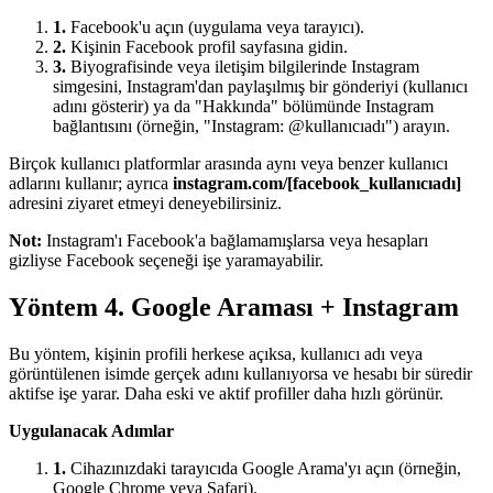
1.
Facebook'u açın (uygulama veya tarayıcı).
2.
Kişinin Facebook profil sayfasına gidin.
3.
Biyografisinde veya iletişim bilgilerinde Instagram
simgesini, Instagram'dan paylaşılmış bir gönderiyi (kullanıcı
adını gösterir) ya da "Hakkında" bölümünde Instagram
bağlantısını (örneğin, "Instagram: @kullanıcıadı") arayın.
Birçok kullanıcı platformlar arasında aynı veya benzer kullanıcı
adlarını kullanır; ayrıca
instagram.com/[facebook_kullanıcıadı]
adresini ziyaret etmeyi deneyebilirsiniz.
Not:
Instagram'ı Facebook'a bağlamamışlarsa veya hesapları
gizliyse Facebook seçeneği işe yaramayabilir.
Yöntem 4. Google Araması + Instagram
Bu yöntem, kişinin profili herkese açıksa, kullanıcı adı veya
görüntülenen isimde gerçek adını kullanıyorsa ve hesabı bir süredir
aktifse işe yarar. Daha eski ve aktif profiller daha hızlı görünür.
Uygulanacak Adımlar
1.
Cihazınızdaki tarayıcıda Google Arama'yı açın (örneğin,
Google Chrome veya Safari).