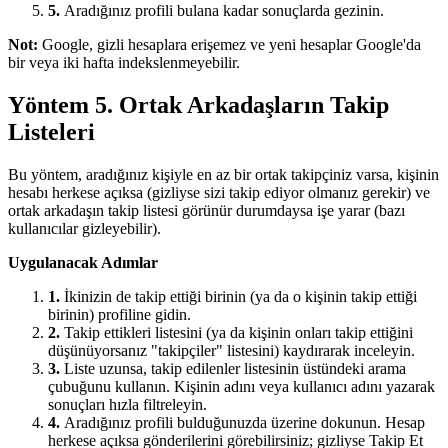
5.
Aradığınız profili bulana kadar sonuçlarda gezinin.
Not:
Google, gizli hesaplara erişemez ve yeni hesaplar Google'da
bir veya iki hafta indekslenmeyebilir.
Yöntem 5. Ortak Arkadaşların Takip
Listeleri
Bu yöntem, aradığınız kişiyle en az bir ortak takipçiniz varsa, kişinin
hesabı herkese açıksa (gizliyse sizi takip ediyor olmanız gerekir) ve
ortak arkadaşın takip listesi görünür durumdaysa işe yarar (bazı
kullanıcılar gizleyebilir).
Uygulanacak Adımlar
1.
İkinizin de takip ettiği birinin (ya da o kişinin takip ettiği
birinin) profiline gidin.
2.
Takip ettikleri listesini (ya da kişinin onları takip ettiğini
düşünüyorsanız "takipçiler" listesini) kaydırarak inceleyin.
3.
Liste uzunsa, takip edilenler listesinin üstündeki arama
çubuğunu kullanın. Kişinin adını veya kullanıcı adını yazarak
sonuçları hızla filtreleyin.
4.
Aradığınız profili bulduğunuzda üzerine dokunun. Hesap
herkese açıksa gönderilerini görebilirsiniz; gizliyse Takip Et