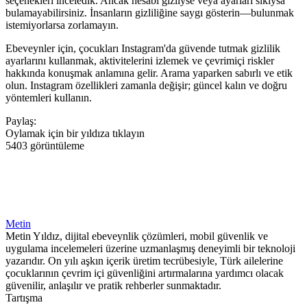
seçenekleri inceledik. Ancak hesabı gizliyse veya ayarları sıkıysa
bulamayabilirsiniz. İnsanların gizliliğine saygı gösterin—bulunmak
istemiyorlarsa zorlamayın.
Ebeveynler için, çocukları Instagram'da güvende tutmak gizlilik
ayarlarını kullanmak, aktivitelerini izlemek ve çevrimiçi riskler
hakkında konuşmak anlamına gelir. Arama yaparken sabırlı ve etik
olun. Instagram özellikleri zamanla değişir; güncel kalın ve doğru
yöntemleri kullanın.
Paylaş:
Oylamak için bir yıldıza tıklayın
5403 görüntüleme
Metin
Metin Yıldız, dijital ebeveynlik çözümleri, mobil güvenlik ve
uygulama incelemeleri üzerine uzmanlaşmış deneyimli bir teknoloji
yazarıdır. On yılı aşkın içerik üretim tecrübesiyle, Türk ailelerine
çocuklarının çevrim içi güvenliğini artırmalarına yardımcı olacak
güvenilir, anlaşılır ve pratik rehberler sunmaktadır.
Tartışma