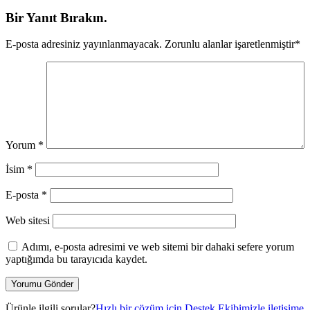
Bir Yanıt Bırakın.
E-posta adresiniz yayınlanmayacak.
Zorunlu alanlar işaretlenmiştir
*
Yorum
*
İsim
*
E-posta
*
Web sitesi
Adımı, e-posta adresimi ve web sitemi bir dahaki sefere yorum
yaptığımda bu tarayıcıda kaydet.
Ürünle ilgili sorular?
Hızlı bir çözüm için Destek Ekibimizle iletişime