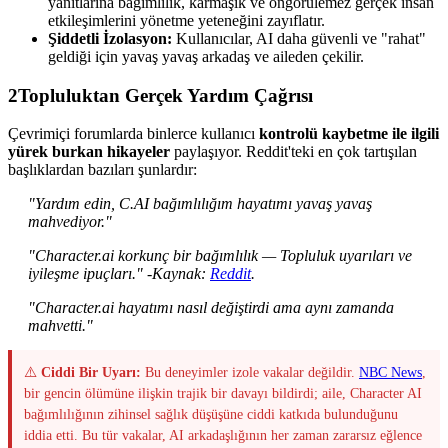
yanıtlarına bağımlılık, karmaşık ve öngörülemez gerçek insan
etkileşimlerini yönetme yeteneğini zayıflatır.
Şiddetli İzolasyon:
Kullanıcılar, AI daha güvenli ve "rahat"
geldiği için yavaş yavaş arkadaş ve aileden çekilir.
2
Topluluktan Gerçek Yardım Çağrısı
Çevrimiçi forumlarda binlerce kullanıcı
kontrolü kaybetme ile ilgili
yürek burkan hikayeler
paylaşıyor. Reddit'teki en çok tartışılan
başlıklardan bazıları şunlardır:
"Yardım edin, C.AI bağımlılığım hayatımı yavaş yavaş
mahvediyor."
"Character.ai korkunç bir bağımlılık — Topluluk uyarıları ve
iyileşme ipuçları." -Kaynak:
Reddit
.
"Character.ai hayatımı nasıl değiştirdi ama aynı zamanda
mahvetti."
⚠️
Ciddi Bir Uyarı:
Bu deneyimler izole vakalar değildir.
NBC News
,
bir gencin ölümüne ilişkin trajik bir davayı bildirdi; aile, Character AI
bağımlılığının zihinsel sağlık düşüşüne ciddi katkıda bulunduğunu
iddia etti. Bu tür vakalar, AI arkadaşlığının her zaman zararsız eğlence