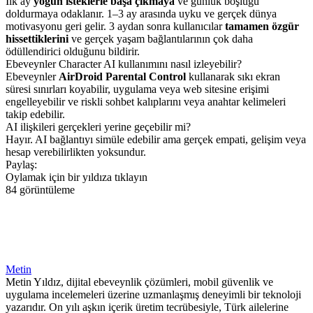
İlk ay
yoğun isteklerle başa çıkmaya
ve günlük boşluğu
doldurmaya odaklanır. 1–3 ay arasında uyku ve gerçek dünya
motivasyonu geri gelir. 3 aydan sonra kullanıcılar
tamamen özgür
hissettiklerini
ve gerçek yaşam bağlantılarının çok daha
ödüllendirici olduğunu bildirir.
Ebeveynler Character AI kullanımını nasıl izleyebilir?
Ebeveynler
AirDroid Parental Control
kullanarak sıkı ekran
süresi sınırları koyabilir, uygulama veya web sitesine erişimi
engelleyebilir ve riskli sohbet kalıplarını veya anahtar kelimeleri
takip edebilir.
AI ilişkileri gerçekleri yerine geçebilir mi?
Hayır. AI bağlantıyı simüle edebilir ama gerçek empati, gelişim veya
hesap verebilirlikten yoksundur.
Paylaş:
Oylamak için bir yıldıza tıklayın
84 görüntüleme
Metin
Metin Yıldız, dijital ebeveynlik çözümleri, mobil güvenlik ve
uygulama incelemeleri üzerine uzmanlaşmış deneyimli bir teknoloji
yazarıdır. On yılı aşkın içerik üretim tecrübesiyle, Türk ailelerine