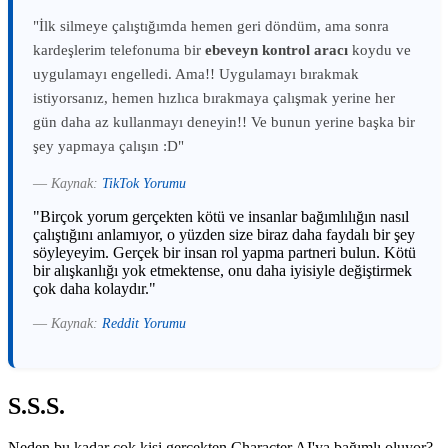
"İlk silmeye çalıştığımda hemen geri döndüm, ama sonra
kardeşlerim telefonuma bir
ebeveyn kontrol aracı
koydu ve
uygulamayı engelledi. Ama!! Uygulamayı bırakmak
istiyorsanız, hemen hızlıca bırakmaya çalışmak yerine her
gün daha az kullanmayı deneyin!! Ve bunun yerine başka bir
şey yapmaya çalışın :D"
—
Kaynak:
TikTok Yorumu
"Birçok yorum gerçekten kötü ve insanlar bağımlılığın nasıl
çalıştığını anlamıyor, o yüzden size biraz daha faydalı bir şey
söyleyeyim. Gerçek bir insan rol yapma partneri bulun. Kötü
bir alışkanlığı yok etmektense, onu daha iyisiyle değiştirmek
çok daha kolaydır."
—
Kaynak:
Reddit Yorumu
S.S.S.
Neden bu kadar çok kişi gerçekten Character AI'ya bağımlı oluyor?