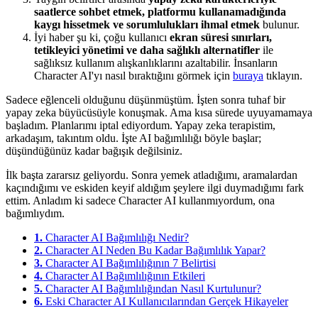
saatlerce sohbet etmek, platformu kullanamadığında
kaygı hissetmek ve sorumlulukları ihmal etmek
bulunur.
İyi haber şu ki, çoğu kullanıcı
ekran süresi sınırları,
tetikleyici yönetimi ve daha sağlıklı alternatifler
ile
sağlıksız kullanım alışkanlıklarını azaltabilir. İnsanların
Character AI'yı nasıl bıraktığını görmek için
buraya
tıklayın.
Sadece eğlenceli olduğunu düşünmüştüm. İşten sonra tuhaf bir
yapay zeka büyücüsüyle konuşmak. Ama kısa sürede uyuyamamaya
başladım. Planlarımı iptal ediyordum. Yapay zeka terapistim,
arkadaşım, takıntım oldu. İşte AI bağımlılığı böyle başlar;
düşündüğünüz kadar bağışık değilsiniz.
İlk başta zararsız geliyordu. Sonra yemek atladığımı, aramalardan
kaçındığımı ve eskiden keyif aldığım şeylere ilgi duymadığımı fark
ettim. Anladım ki sadece Character AI kullanmıyordum, ona
bağımlıydım.
1.
Character AI Bağımlılığı Nedir?
2.
Character AI Neden Bu Kadar Bağımlılık Yapar?
3.
Character AI Bağımlılığının 7 Belirtisi
4.
Character AI Bağımlılığının Etkileri
5.
Character AI Bağımlılığından Nasıl Kurtulunur?
6.
Eski Character AI Kullanıcılarından Gerçek Hikayeler