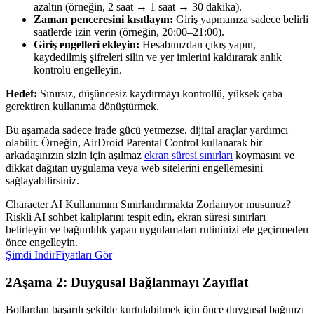
azaltın (örneğin, 2 saat → 1 saat → 30 dakika).
Zaman penceresini kısıtlayın:
Giriş yapmanıza sadece belirli
saatlerde izin verin (örneğin, 20:00–21:00).
Giriş engelleri ekleyin:
Hesabınızdan çıkış yapın,
kaydedilmiş şifreleri silin ve yer imlerini kaldırarak anlık
kontrolü engelleyin.
Hedef:
Sınırsız, düşüncesiz kaydırmayı kontrollü, yüksek çaba
gerektiren kullanıma dönüştürmek.
Bu aşamada sadece irade gücü yetmezse, dijital araçlar yardımcı
olabilir. Örneğin, AirDroid Parental Control kullanarak bir
arkadaşınızın sizin için aşılmaz
ekran süresi sınırları
koymasını ve
dikkat dağıtan uygulama veya web sitelerini engellemesini
sağlayabilirsiniz.
Character AI Kullanımını Sınırlandırmakta Zorlanıyor musunuz?
Riskli AI sohbet kalıplarını tespit edin, ekran süresi sınırları
belirleyin ve bağımlılık yapan uygulamaları rutininizi ele geçirmeden
önce engelleyin.
Şimdi İndir
Fiyatları Gör
2
Aşama 2: Duygusal Bağlanmayı Zayıflat
Botlardan başarılı şekilde kurtulabilmek için önce duygusal bağınızı