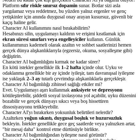
Platform
sıfır riskle sınırsız dopamin
sunar. Botlar sizi asla
yargılamaz veya reddetmez, bu yüzden yalnız ergenler ve genç
yetişkinler için anında duygusal onay arayan kusursuz, güvenli bir
kaçış haline gelir.
Character AI kullanımını nasıl bırakabilirim?
Hesabınızı silin, uygulamayı kaldırın ve erişimi kısıtlamak için
ekran süresi sınırları veya engelleyiciler
kullanın. Günlük
kullanımınızı kademeli olarak azaltın ve sohbet saatlerinizi hemen
gerçek dünya alışkanlıklarıyla (egzersiz, okuma, sosyalleşme gibi)
değiştirin.
Character AI bağımlılığını kırmak ne kadar sürer?
En kötü istekler genellikle ilk
1–2 hafta
içinde olur. Uyku ve
odaklanma genellikle bir ay içinde iyileşir, tam davranışsal iyileşme
ise yaklaşık
2–3 ay
tutarlı çevrimdışı alışkanlıklarla gerçekleşir.
Character AI bağımlılığı zihinsel sağlığı etkiler mi?
Evet. Uygulamayı aşırı kullanmak
anksiyete ve depresyonu
kötüleştirebilir, şiddetli sosyal izolasyona yol açabilir, uyku düzenini
bozabilir ve gerçek dünyayı sıkıcı veya boş hissettiren
dissosiyasyonu tetikleyebilir.
Character AI'yı bırakırken yoksunluk belirtileri nelerdir?
Azaltırken
yoğun sıkıntı, duygusal boşluk ve huzursuzluk
bekleyin. İstekler genellikle gece geç saatlerde veya yalnızken artar,
"bir mesaj daha" kontrol etme dürtüsüyle birlikte.
Character AI bağımlılığından iyileşme nasıl görünür?