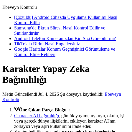
Ebeveyn Kontrolü
[Çözüldü] Android Cihazda Uygulama Kullanımı Nasıl
Kontrol Edilir
Samsung'da Ekran Süresi Nasıl Kontrol Edilir ve
Sınırlandırılır
Android Telefon Kameranızdan Biri Sizi Görebilir mi?
TikTok'ta Birini Nasıl Engellersiniz
Google Haritalar Konum Geçmişinizi Görüntüleme ve
Kontrol Etme Rehberi
Karakter Yapay Zeka
Bağımlılığı
Metin
Güncellendi Jul 4, 2026
Şu dosyaya kaydedildi:
Ebeveyn
Kontrolü
💡Öne Çıkan Parça Bloğu：
Character AI bağımlılığı
, günlük yaşamı, uykuyu, okulu, işi
veya gerçek dünya ilişkilerini etkileyen karakter AI'nın
zorlayıcı veya aşırı kullanımını ifade eder.
Yaygın belirtiler arasında
yapay zeka karakterleriyle