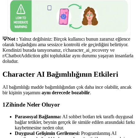
💡Not :
Yalnız değilsiniz: Birçok kullanıcı bunun zararsız eğlence
olarak başladığını ama sessizce kontrolü ele geçirdiğini belirtiyor.
Kendinizi burada tanıyorsanız, r/character_ai_recovery ve
r/ChatbotAddiction gibi topluluklar aynı durumu yaşayan insanlarla
doludur.
Character AI Bağımlılığının Etkileri
AI bağımlılığı madde bağımlılığından çok daha ince olabilir, ancak
bir kişinin yaşamını
aynı derecede bozabilir
.
1
Zihinde Neler Oluyor
Parasosyal Bağlanma:
AI sohbet botları tek taraflı duygusal
bağlar tetikler, beynin gerçek ile simüle edilen arasındaki farkı
kaybetmesine neden olur.
Duygusal Gelişimin Gerilemesi:
Programlanmış AI