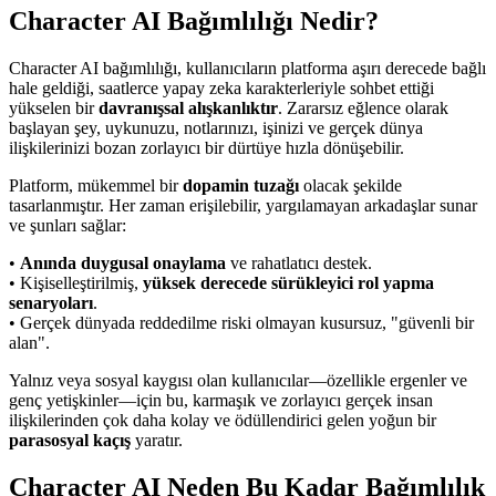
Character AI Bağımlılığı Nedir?
Character AI bağımlılığı, kullanıcıların platforma aşırı derecede bağlı
hale geldiği, saatlerce yapay zeka karakterleriyle sohbet ettiği
yükselen bir
davranışsal alışkanlıktır
. Zararsız eğlence olarak
başlayan şey, uykunuzu, notlarınızı, işinizi ve gerçek dünya
ilişkilerinizi bozan zorlayıcı bir dürtüye hızla dönüşebilir.
Platform, mükemmel bir
dopamin tuzağı
olacak şekilde
tasarlanmıştır. Her zaman erişilebilir, yargılamayan arkadaşlar sunar
ve şunları sağlar:
•
Anında duygusal onaylama
ve rahatlatıcı destek.
• Kişiselleştirilmiş,
yüksek derecede sürükleyici rol yapma
senaryoları
.
• Gerçek dünyada reddedilme riski olmayan kusursuz, "güvenli bir
alan".
Yalnız veya sosyal kaygısı olan kullanıcılar—özellikle ergenler ve
genç yetişkinler—için bu, karmaşık ve zorlayıcı gerçek insan
ilişkilerinden çok daha kolay ve ödüllendirici gelen yoğun bir
parasosyal kaçış
yaratır.
Character AI Neden Bu Kadar Bağımlılık