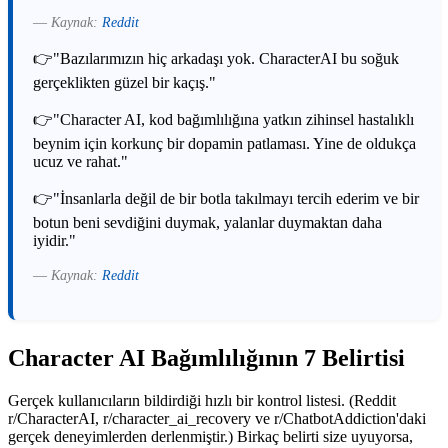
—
Kaynak:
Reddit
👉"Bazılarımızın hiç arkadaşı yok. CharacterAI bu soğuk
gerçeklikten güzel bir kaçış."
👉"Character AI, kod bağımlılığına yatkın zihinsel hastalıklı
beynim için korkunç bir dopamin patlaması. Yine de oldukça
ucuz ve rahat."
👉"İnsanlarla değil de bir botla takılmayı tercih ederim ve bir
botun beni sevdiğini duymak, yalanlar duymaktan daha
iyidir."
—
Kaynak:
Reddit
Character AI Bağımlılığının 7 Belirtisi
Gerçek kullanıcıların bildirdiği hızlı bir kontrol listesi. (Reddit
r/CharacterAI, r/character_ai_recovery ve r/ChatbotAddiction'daki
gerçek deneyimlerden derlenmiştir.) Birkaç belirti size uyuyorsa,