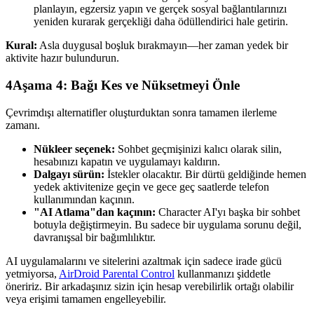
planlayın, egzersiz yapın ve gerçek sosyal bağlantılarınızı
yeniden kurarak gerçekliği daha ödüllendirici hale getirin.
Kural:
Asla duygusal boşluk bırakmayın—her zaman yedek bir
aktivite hazır bulundurun.
4
Aşama 4: Bağı Kes ve Nüksetmeyi Önle
Çevrimdışı alternatifler oluşturduktan sonra tamamen ilerleme
zamanı.
Nükleer seçenek:
Sohbet geçmişinizi kalıcı olarak silin,
hesabınızı kapatın ve uygulamayı kaldırın.
Dalgayı sürün:
İstekler olacaktır. Bir dürtü geldiğinde hemen
yedek aktivitenize geçin ve gece geç saatlerde telefon
kullanımından kaçının.
"AI Atlama"dan kaçının:
Character AI'yı başka bir sohbet
botuyla değiştirmeyin. Bu sadece bir uygulama sorunu değil,
davranışsal bir bağımlılıktır.
AI uygulamalarını ve sitelerini azaltmak için sadece irade gücü
yetmiyorsa,
AirDroid Parental Control
kullanmanızı şiddetle
öneririz. Bir arkadaşınız sizin için hesap verebilirlik ortağı olabilir
veya erişimi tamamen engelleyebilir.