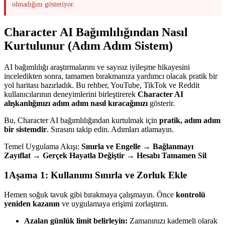
olmadığını gösteriyor.
Character AI Bağımlılığından Nasıl
Kurtulunur (Adım Adım Sistem)
AI bağımlılığı araştırmalarını ve sayısız iyileşme hikayesini
inceledikten sonra, tamamen bırakmanıza yardımcı olacak pratik bir
yol haritası hazırladık. Bu rehber, YouTube, TikTok ve Reddit
kullanıcılarının deneyimlerini birleştirerek
Character AI
alışkanlığınızı adım adım nasıl kıracağınızı
gösterir.
Bu, Character AI bağımlılığından kurtulmak için
pratik, adım adım
bir sistemdir
. Sırasını takip edin. Adımları atlamayın.
Temel Uygulama Akışı:
Sınırla ve Engelle → Bağlanmayı
Zayıflat → Gerçek Hayatla Değiştir → Hesabı Tamamen Sil
1
Aşama 1: Kullanımı Sınırla ve Zorluk Ekle
Hemen soğuk tavuk gibi bırakmaya çalışmayın. Önce
kontrolü
yeniden kazanın
ve uygulamaya erişimi zorlaştırın.
Azalan günlük limit belirleyin:
Zamanınızı kademeli olarak