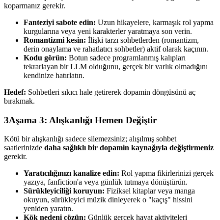
koparmanız gerekir.
Fanteziyi sabote edin:
Uzun hikayelere, karmaşık rol yapma
kurgularına veya yeni karakterler yaratmaya son verin.
Romantizmi kesin:
İlişki tarzı sohbetlerden (romantizm,
derin onaylama ve rahatlatıcı sohbetler) aktif olarak kaçının.
Kodu görün:
Botun sadece programlanmış kalıpları
tekrarlayan bir LLM olduğunu, gerçek bir varlık olmadığını
kendinize hatırlatın.
Hedef:
Sohbetleri sıkıcı hale getirerek dopamin döngüsünü aç
bırakmak.
3
Aşama 3: Alışkanlığı Hemen Değiştir
Kötü bir alışkanlığı sadece silemezsiniz; alışılmış sohbet
saatlerinizde
daha sağlıklı bir dopamin kaynağıyla değiştirmeniz
gerekir.
Yaratıcılığınızı kanalize edin:
Rol yapma fikirlerinizi gerçek
yazıya, fanfiction'a veya günlük tutmaya dönüştürün.
Sürükleyiciliği koruyun:
Fiziksel kitaplar veya manga
okuyun, sürükleyici müzik dinleyerek o "kaçış" hissini
yeniden yaratın.
Kök nedeni çözün:
Günlük gerçek hayat aktiviteleri