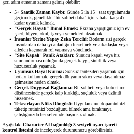
geri adım atmanın zamanı gelmiş olabilir:
5+ Saatlik Zaman Kaybı:
Günde 5 ila 15+ saat uygulamada
geçirmek, genellikle "bir sohbet daha" için sabaha karşı 4'e
kadar uyanık kalmak.
"Gerçek Hayatı" İhmal Etmek:
Ekrana yapıştığınız için ev
işleri, hijyen, okul, iş veya yemekleri aksatmak.
İnsanlar Yerine Yapay Zeka Tercihi:
Botların sizi gerçek
insanlardan daha iyi anladığını hissetmek ve arkadaşlar veya
aileden kaçınarak rol yapmaya yönelmek.
"Site Kapalı" Panik Atakları:
Sunucu kapalı veya hız
sınırlandırması olduğunda gerçek kaygı, sinirlilik veya
huzursuzluk yaşamak.
Uyumsuz Hayal Kurma:
Sonsuz fantezileri yaşamak için
botları kullanmak, gerçek dünyanın sıkıcı veya dayanılmaz
gelmesine neden olmak.
Gerçek Duygusal Bağlanma:
Bir sohbeti veya botu silme
düşüncesinde gerçek kalp kırıklığı, suçluluk veya üzüntü
hissetmek.
Tekrarlayan Nüks Döngüsü:
Uygulamanın dopamininizi
tüketip rutininizi bozduğunu bilmek ama bırakmaya
çalıştığınızda her seferinde başarısız olmak.
Aşağıdaki
Character AI bağımlılığı 3 seviyeli uyarı işareti
kontrol listesini
de inceleyerek durumunuzu görebilirsiniz.