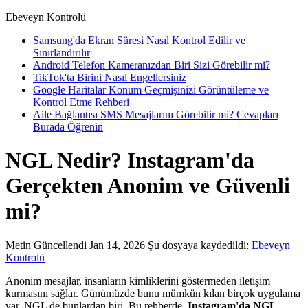
Ebeveyn Kontrolü
Samsung'da Ekran Süresi Nasıl Kontrol Edilir ve
Sınırlandırılır
Android Telefon Kameranızdan Biri Sizi Görebilir mi?
TikTok'ta Birini Nasıl Engellersiniz
Google Haritalar Konum Geçmişinizi Görüntüleme ve
Kontrol Etme Rehberi
Aile Bağlantısı SMS Mesajlarını Görebilir mi? Cevapları
Burada Öğrenin
NGL Nedir? Instagram'da
Gerçekten Anonim ve Güvenli
mi?
Metin
Güncellendi Jan 14, 2026
Şu dosyaya kaydedildi:
Ebeveyn
Kontrolü
Anonim mesajlar, insanların kimliklerini göstermeden iletişim
kurmasını sağlar. Günümüzde bunu mümkün kılan birçok uygulama
var, NGL de bunlardan biri. Bu rehberde,
Instagram'da NGL