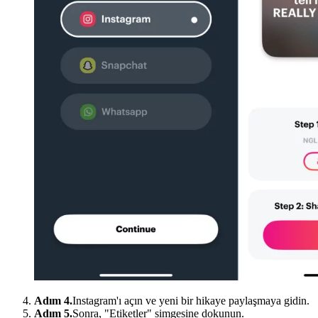
Adım 4.
Instagram'ı açın ve yeni bir hikaye paylaşmaya gidin.
Adım 5.
Sonra, "Etiketler" simgesine dokunun.