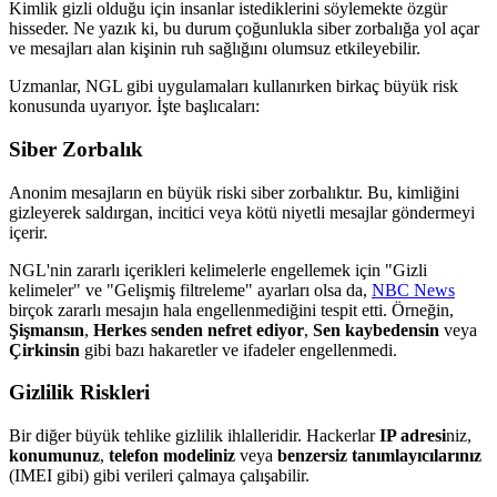
Kimlik gizli olduğu için insanlar istediklerini söylemekte özgür
hisseder. Ne yazık ki, bu durum çoğunlukla siber zorbalığa yol açar
ve mesajları alan kişinin ruh sağlığını olumsuz etkileyebilir.
Uzmanlar, NGL gibi uygulamaları kullanırken birkaç büyük risk
konusunda uyarıyor. İşte başlıcaları:
Siber Zorbalık
Anonim mesajların en büyük riski siber zorbalıktır. Bu, kimliğini
gizleyerek saldırgan, incitici veya kötü niyetli mesajlar göndermeyi
içerir.
NGL'nin zararlı içerikleri kelimelerle engellemek için "Gizli
kelimeler" ve "Gelişmiş filtreleme" ayarları olsa da,
NBC News
birçok zararlı mesajın hala engellenmediğini tespit etti. Örneğin,
Şişmansın
,
Herkes senden nefret ediyor
,
Sen kaybedensin
veya
Çirkinsin
gibi bazı hakaretler ve ifadeler engellenmedi.
Gizlilik Riskleri
Bir diğer büyük tehlike gizlilik ihlalleridir. Hackerlar
IP adresi
niz,
konumunuz
,
telefon modeliniz
veya
benzersiz tanımlayıcılarınız
(IMEI gibi) gibi verileri çalmaya çalışabilir.