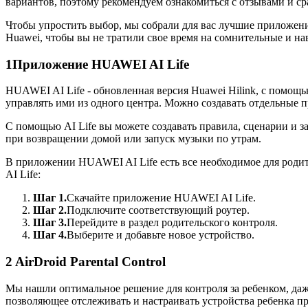
вариантов, поэтому рекомендуем ознакомиться с отзывами и с
Чтобы упростить выбор, мы собрали для вас лучшие приложения
Huawei, чтобы вы не тратили свое время на сомнительные и н
1
Приложение HUAWEI AI Life
HUAWEI AI Life - обновленная версия Huawei Hilink, с помощ
управлять ими из одного центра. Можно создавать отдельные 
С помощью AI Life вы можете создавать правила, сценарии и 
при возвращении домой или запуск музыки по утрам.
В приложении HUAWEI AI Life есть все необходимое для роди
AI Life:
Шаг 1.
Скачайте приложение HUAWEI AI Life.
Шаг 2.
Подключите соответствующий роутер.
Шаг 3.
Перейдите в раздел родительского контроля.
Шаг 4.
Выберите и добавьте новое устройство.
2
AirDroid Parental Control
Мы нашли оптимальное решение для контроля за ребенком, даж
позволяющее отслеживать и настраивать устройства ребенка п