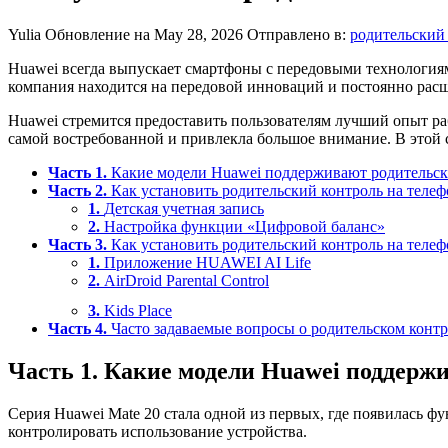
Yulia
Обновление на May 28, 2026
Отправлено в:
родительский
Huawei всегда выпускает смартфоны с передовыми технологиям
компания находится на передовой инноваций и постоянно рас
Huawei стремится предоставить пользователям лучший опыт ра
самой востребованной и привлекла большое внимание. В этой с
Часть 1.
Какие модели Huawei поддерживают родительск
Часть 2.
Как установить родительский контроль на теле
1.
Детская учетная запись
2.
Настройка функции «Цифровой баланс»
Часть 3.
Как установить родительский контроль на тел
1.
Приложение HUAWEI AI Life
2.
AirDroid Parental Control
3.
Kids Place
Часть 4.
Часто задаваемые вопросы о родительском конт
Часть 1. Какие модели Huawei поддерж
Серия Huawei Mate 20 стала одной из первых, где появилась 
контролировать использование устройства.