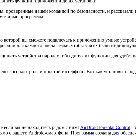
равнить функции приложений до их установки.
, проверенные нашей командой по безопасности, и рассказали в
авязчивые программы.
ью которой вы сможете подключать к приложению умные устройс
профили для каждого члена семьи, чтобы у всех были индивидуа
защищать устройства паролем, объединяя их функции для удобств
тельского контроля и простой интерфейс. Вот как установить 
е если вы не находитесь рядом с ним!
AirDroid Parental Control
- 
рямо с вашего Android-смартфона. Программа создана для обесп