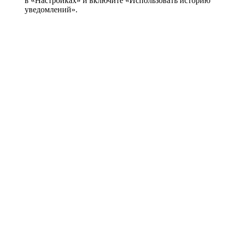
в «Настройках» и включите «Использовать историю
уведомлений».