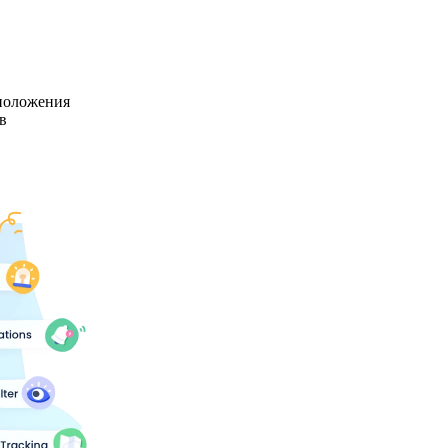
положения
в