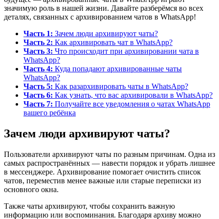
значимую роль в нашей жизни. Давайте разберёмся во всех
деталях, связанных с архивированием чатов в WhatsApp!
Часть 1:
Зачем люди архивируют чаты?
Часть 2:
Как архивировать чат в WhatsApp?
Часть 3:
Что происходит при архивировании чата в
WhatsApp?
Часть 4:
Куда попадают архивированные чаты
WhatsApp?
Часть 5:
Как разархивировать чаты в WhatsApp?
Часть 6:
Как узнать, что вас архивировали в WhatsApp?
Часть 7:
Получайте все уведомления о чатах WhatsApp
вашего ребёнка
Зачем люди архивируют чаты?
Пользователи архивируют чаты по разным причинам. Одна из
самых распространённых — навести порядок и убрать лишнее
в мессенджере. Архивирование помогает очистить список
чатов, переместив менее важные или старые переписки из
основного окна.
Также чаты архивируют, чтобы сохранить важную
информацию или воспоминания. Благодаря архиву можно