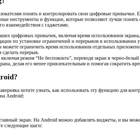
g?
ользователям понять и контролировать свои цифровые привычки.
чные инструменты и функции, которые позволяют лучше понять 
го взаимодействия с гаджетами.
ваших цифровых привычек, включая время использования экрана,
ации по установке ограничений и перерывов в использовании у
 можете ограничить время использования отдельных приложений
 сделать перерыв.
, включая режим “Не беспокоить”, переводя экран в черно-белый
экрана, делая его менее привлекательным и помогая сократить вр
roid?
d, наверняка хотите узнать, как использовать эту функцию для ко
на Android:
а главный экран. На Android можно добавлять виджеты, и вы мож
ите следующие шаги: