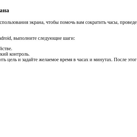
рана
 использования экрана, чтобы помочь вам сократить часы, прове
ndroid, выполните следующие шаги:
йстве.
ский контроль.
ть цель и задайте желаемое время в часах и минутах. После это