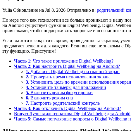
Yulia
Обновление на Jul 8, 2026
Отправлено в:
родительский ко
По мере того как технологии все больше проникают в нашу по
на Android существует функция Digital Wellbeing. Digital Wel
привычками, чтобы поддерживать здоровые и осознанные отно
Если вы хотите сократить время, проведенное за экраном, уме
предлагает решения для каждого. Если вы еще не знакомы с Digita
эту функцию. Приступим!
Часть 1:
Что такое приложение Digital Wellbeing?
Часть 2:
Как настроить Digital Wellbeing на Android?
1.
Добавить Digital Wellbeing на главный экран
2.
Проверить время использования экрана
3.
Установить цель по времени использования экра
4.
Установить таймеры для приложений
5.
Включить режим фокусировки
6.
Включить режим сна
7.
Настроить родительский контроль
Часть 3:
Как отключить Digital Wellbeing на Android?
Бонус:
Лучшая альтернатива Digital Wellbeing для Android
Часть 5:
Самые популярные вопросы о Digital Wellbeing н