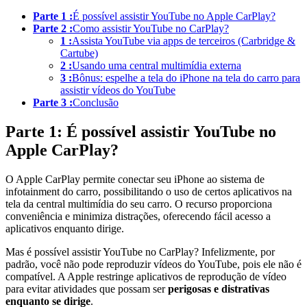
Parte 1 :
É possível assistir YouTube no Apple CarPlay?
Parte 2 :
Como assistir YouTube no CarPlay?
1 :
Assista YouTube via apps de terceiros (Carbridge &
Cartube)
2 :
Usando uma central multimídia externa
3 :
Bônus: espelhe a tela do iPhone na tela do carro para
assistir vídeos do YouTube
Parte 3 :
Conclusão
Parte 1: É possível assistir YouTube no
Apple CarPlay?
O Apple CarPlay permite conectar seu iPhone ao sistema de
infotainment do carro, possibilitando o uso de certos aplicativos na
tela da central multimídia do seu carro. O recurso proporciona
conveniência e minimiza distrações, oferecendo fácil acesso a
aplicativos enquanto dirige.
Mas é possível assistir YouTube no CarPlay? Infelizmente, por
padrão, você não pode reproduzir vídeos do YouTube, pois ele não é
compatível. A Apple restringe aplicativos de reprodução de vídeo
para evitar atividades que possam ser
perigosas e distrativas
enquanto se dirige
.