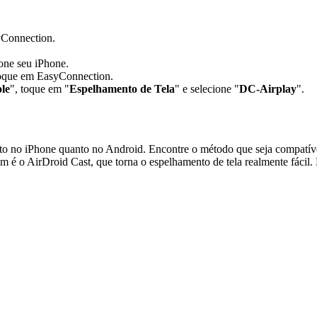
yConnection.
ione seu iPhone.
 toque em EasyConnection.
le
", toque em "
Espelhamento de Tela
" e selecione "
DC-Airplay
".
to no iPhone quanto no Android. Encontre o método que seja compatíve
 é o AirDroid Cast, que torna o espelhamento de tela realmente fácil.