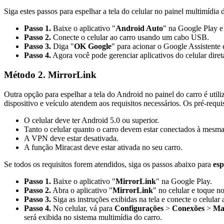
Siga estes passos para espelhar a tela do celular no painel multimídia 
Passo 1.
Baixe o aplicativo "
Android Auto
" na Google Play e 
Passo 2.
Conecte o celular ao carro usando um cabo USB.
Passo 3.
Diga "
OK Google
" para acionar o Google Assistente e
Passo 4.
Agora você pode gerenciar aplicativos do celular dire
Método 2. MirrorLink
Outra opção para espelhar a tela do Android no painel do carro é uti
dispositivo e veículo atendem aos requisitos necessários. Os pré-requi
O celular deve ter Android 5.0 ou superior.
Tanto o celular quanto o carro devem estar conectados à mesma
A VPN deve estar desativada.
A função Miracast deve estar ativada no seu carro.
Se todos os requisitos forem atendidos, siga os passos abaixo para
esp
Passo 1.
Baixe o aplicativo "
MirrorLink
" na Google Play.
Passo 2.
Abra o aplicativo "
MirrorLink
" no celular e toque n
Passo 3.
Siga as instruções exibidas na tela e conecte o celula
Passo 4.
No celular, vá para
Configurações
>
Conexões
>
Mai
será exibida no sistema multimídia do carro.