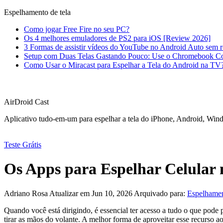
Espelhamento de tela
Como jogar Free Fire no seu PC?
Os 4 melhores emuladores de PS2 para iOS [Review 2026]
3 Formas de assistir vídeos do YouTube no Android Auto sem r
Setup com Duas Telas Gastando Pouco: Use o Chromebook 
Como Usar o Miracast para Espelhar a Tela do Android na TV
AirDroid Cast
Aplicativo tudo-em-um para espelhar a tela do iPhone, Android, Wi
Teste Grátis
Os Apps para Espelhar Celular 
Adriano Rosa
Atualizar em Jun 10, 2026
Arquivado para:
Espelhamen
Quando você está dirigindo, é essencial ter acesso a tudo o que pode p
tirar as mãos do volante. A melhor forma de aproveitar esse recurso ao