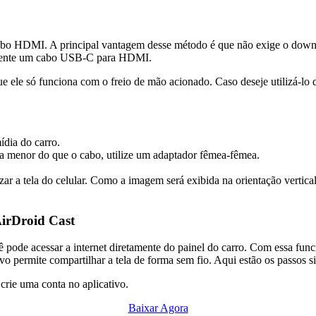
cabo HDMI. A principal vantagem desse método é que não exige o downl
camente um cabo USB-C para HDMI.
ue ele só funciona com o freio de mão acionado. Caso deseje utilizá-lo 
ídia do carro.
a menor do que o cabo, utilize um adaptador fêmea-fêmea.
izar a tela do celular. Como a imagem será exibida na orientação vertica
AirDroid Cast
pode acessar a internet diretamente do painel do carro. Com essa funcio
tivo permite compartilhar a tela de forma sem fio. Aqui estão os passos s
 crie uma conta no aplicativo.
Baixar Agora