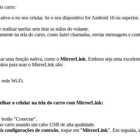
do carro:
ative-o no seu celular. Se o seu dispositivo for Android 10 ou superior,
 realizar tarefas sem tirar as mãos do volante.
tamente na tela do carro, como fazer chamadas, enviar mensagens e cont
lizar uma função nativa, como o
MirrorLink
. Embora seja uma excelente
sitos para usar o MirrorLink são:
 rede Wi-Fi.
elhar o celular na tela do carro com MirrorLink:
o botão "Conectar".
r ao carro usando um cabo USB de alta qualidade.
s configurações de conexão
, toque em "
MirrorLink
". Em seguida, s