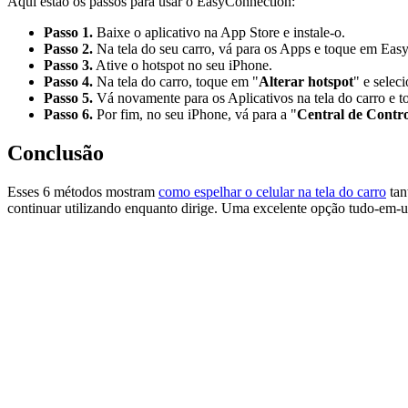
Aqui estão os passos para usar o EasyConnection:
Passo 1.
Baixe o aplicativo na App Store e instale-o.
Passo 2.
Na tela do seu carro, vá para os Apps e toque em Eas
Passo 3.
Ative o hotspot no seu iPhone.
Passo 4.
Na tela do carro, toque em "
Alterar hotspot
" e selec
Passo 5.
Vá novamente para os Aplicativos na tela do carro e
Passo 6.
Por fim, no seu iPhone, vá para a "
Central de Contro
Conclusão
Esses 6 métodos mostram
como espelhar o celular na tela do carro
tan
continuar utilizando enquanto dirige. Uma excelente opção tudo-em-um