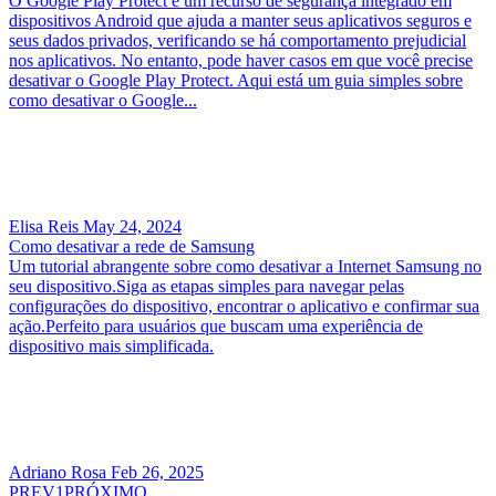
O Google Play Protect é um recurso de segurança integrado em
dispositivos Android que ajuda a manter seus aplicativos seguros e
seus dados privados, verificando se há comportamento prejudicial
nos aplicativos. No entanto, pode haver casos em que você precise
desativar o Google Play Protect. Aqui está um guia simples sobre
como desativar o Google...
Elisa Reis
May 24, 2024
Como desativar a rede de Samsung
Um tutorial abrangente sobre como desativar a Internet Samsung no
seu dispositivo.Siga as etapas simples para navegar pelas
configurações do dispositivo, encontrar o aplicativo e confirmar sua
ação.Perfeito para usuários que buscam uma experiência de
dispositivo mais simplificada.
Adriano Rosa
Feb 26, 2025
PREV
1
PRÓXIMO