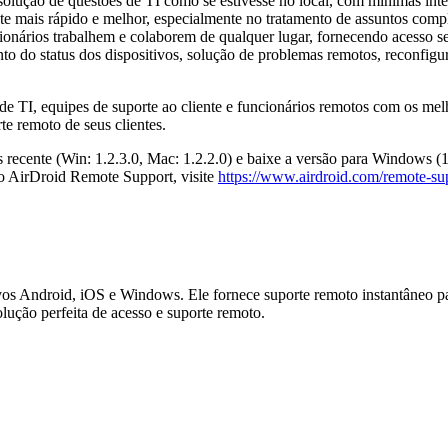
olução de questões de TI como se estivesse no local, com mínimas inte
e mais rápido e melhor, especialmente no tratamento de assuntos complica
onários trabalhem e colaborem de qualquer lugar, fornecendo acesso se
 do status dos dispositivos, solução de problemas remotos, reconfigura
de TI, equipes de suporte ao cliente e funcionários remotos com os m
e remoto de seus clientes.
is recente (Win: 1.2.3.0, Mac: 1.2.2.0) e baixe a versão para Windows
o AirDroid Remote Support, visite
https://www.airdroid.com/remote-su
vos Android, iOS e Windows. Ele fornece suporte remoto instantâneo par
olução perfeita de acesso e suporte remoto.