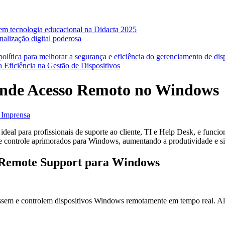
em tecnologia educacional na Didacta 2025
nalização digital poderosa
lítica para melhorar a segurança e eficiência do gerenciamento de dis
 Eficiência na Gestão de Dispositivos
nde Acesso Remoto no Windows
e Imprensa
 ideal para profissionais de suporte ao cliente, TI e Help Desk, e func
 e controle aprimorados para Windows, aumentando a produtividade e si
d Remote Support para Windows
sem e controlem dispositivos Windows remotamente em tempo real. Além