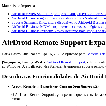
Materiais de Imprensa
AirDroid e ViewSonic Europe apresentam parceria de sucesso 
AirDroid Business agora transforma dispositivos Android em si
Suporte Samsung Knox agora disponível no AirDroid Business
AirDroid Business MDM lança novos recursos estratégicos de po
AirDroid Business Introduz Novos Recursos para Impulsionar a
AirDroid Remote Support Expa
Carla Castro
Atualizar em Apr 16, 2025
Arquivado para:
Materiais d
[Singapura, Jurong West]
-
AirDroid Remote Support
, a ferramenta
ao Windows. A atualização visa fornecer às empresas suporte remoto
Descubra as Funcionalidades do AirDroi
Acesso Remoto a Dispositivos Com ou Sem Supervisão
O AirDroid Remote Support agora permite que os usuários aces
remota.