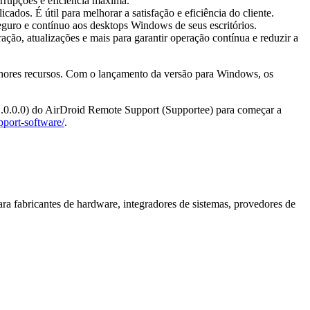
rrupções e eficiência máxima.
dos. É útil para melhorar a satisfação e eficiência do cliente.
guro e contínuo aos desktops Windows de seus escritórios.
ção, atualizações e mais para garantir operação contínua e reduzir a
elhores recursos. Com o lançamento da versão para Windows, os
 (1.0.0.0) do AirDroid Remote Support (Supportee) para começar a
pport-software/
.
a fabricantes de hardware, integradores de sistemas, provedores de