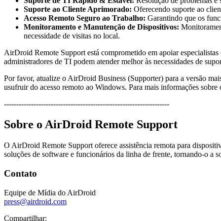
Suporte de TI Rápido & Estável:
Resolução de problemas e s
Suporte ao Cliente Aprimorado:
Oferecendo suporte ao client
Acesso Remoto Seguro ao Trabalho:
Garantindo que os funci
Monitoramento e Manutenção de Dispositivos:
Monitoramento
necessidade de visitas no local.
AirDroid Remote Support está comprometido em apoiar especialistas 
administradores de TI podem atender melhor às necessidades de suport
Por favor, atualize o AirDroid Business (Supporter) para a versão ma
usufruir do acesso remoto ao Windows. Para mais informações sobre 
-------------------------------------------------------------------
Sobre o AirDroid Remote Support
O AirDroid Remote Support oferece assistência remota para dispositi
soluções de software e funcionários da linha de frente, tornando-o a s
Contato
Equipe de Mídia do AirDroid
press@airdroid.com
Compartilhar: