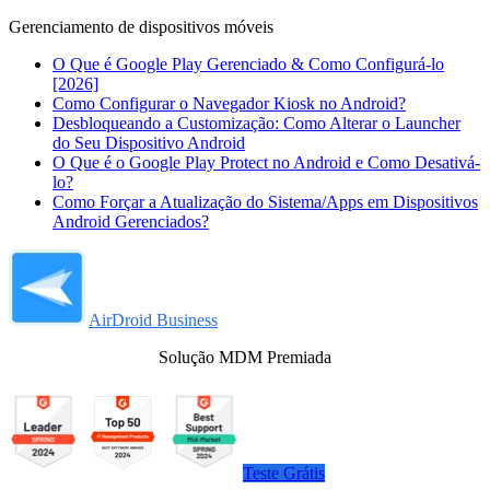
Gerenciamento de dispositivos móveis
O Que é Google Play Gerenciado & Como Configurá-lo
[2026]
Como Configurar o Navegador Kiosk no Android?
Desbloqueando a Customização: Como Alterar o Launcher
do Seu Dispositivo Android
O Que é o Google Play Protect no Android e Como Desativá-
lo?
Como Forçar a Atualização do Sistema/Apps em Dispositivos
Android Gerenciados?
AirDroid Business
Solução MDM Premiada
Teste Grátis