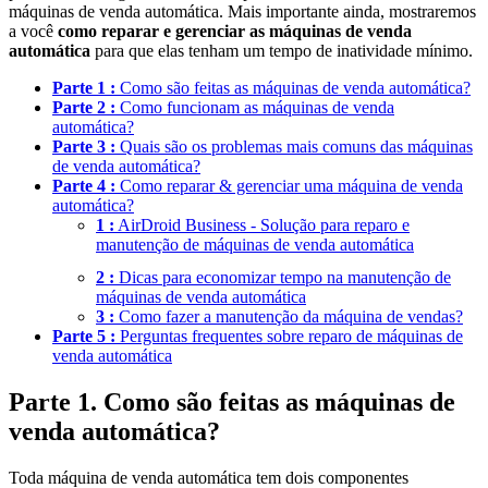
máquinas de venda automática. Mais importante ainda, mostraremos
a você
como reparar e gerenciar as máquinas de venda
automática
para que elas tenham um tempo de inatividade mínimo.
Parte 1 :
Como são feitas as máquinas de venda automática?
Parte 2 :
Como funcionam as máquinas de venda
automática?
Parte 3 :
Quais são os problemas mais comuns das máquinas
de venda automática?
Parte 4 :
Como reparar & gerenciar uma máquina de venda
automática?
1 :
AirDroid Business - Solução para reparo e
manutenção de máquinas de venda automática
2 :
Dicas para economizar tempo na manutenção de
máquinas de venda automática
3 :
Como fazer a manutenção da máquina de vendas?
Parte 5 :
Perguntas frequentes sobre reparo de máquinas de
venda automática
Parte 1. Como são feitas as máquinas de
venda automática?
Toda máquina de venda automática tem dois componentes