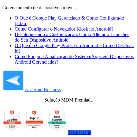
Gerenciamento de dispositivos móveis
O Que é Google Play Gerenciado & Como Configurá-lo
[2026]
Como Configurar o Navegador Kiosk no Android?
Desbloqueando a Customização: Como Alterar o Launcher
do Seu Dispositivo Android
O Que é o Google Play Protect no Android e Como Desativá-
lo?
Como Forçar a Atualização do Sistema/Apps em Dispositivos
Android Gerenciados?
AirDroid Business
Solução MDM Premiada
Teste Grátis