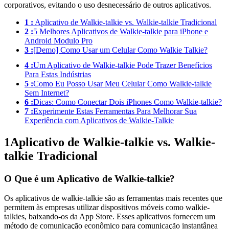
corporativos, evitando o uso desnecessário de outros aplicativos.
1 :
Aplicativo de Walkie-talkie vs. Walkie-talkie Tradicional
2 :
5 Melhores Aplicativos de Walkie-talkie para iPhone e
Android Modulo Pro
3 :
[Demo] Como Usar um Celular Como Walkie Talkie?
4 :
Um Aplicativo de Walkie-talkie Pode Trazer Benefícios
Para Estas Indústrias
5 :
Como Eu Posso Usar Meu Celular Como Walkie-talkie
Sem Internet?
6 :
Dicas: Como Conectar Dois iPhones Como Walkie-talkie?
7 :
Experimente Estas Ferramentas Para Melhorar Sua
Experiência com Aplicativos de Walkie-Talkie
1
Aplicativo de Walkie-talkie vs. Walkie-
talkie Tradicional
O Que é um Aplicativo de Walkie-talkie?
Os aplicativos de walkie-talkie são as ferramentas mais recentes que
permitem às empresas utilizar dispositivos móveis como walkie-
talkies, baixando-os da App Store. Esses aplicativos fornecem um
método de comunicação econômico para comunicação instantânea