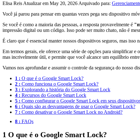
Elisa Reis
Atualizar em May 20, 2026
Arquivado para:
Gerenciamento
Você já parou para pensar em quantas vezes pega seu dispositivo móve
Se você é como a maioria das pessoas, a resposta provavelmente é
"m
impressão digital ou um código. Isso pode ser muito chato, não é me
É claro que é essencial manter nossos dispositivos seguros, mas isso 
Em termos gerais, ele oferece uma série de opções para simplificar e
mas incrivelmente útil, e permite que você alcance um equilíbrio entre
Vamos nos aprofundar e assumir o controle da segurança do nosso dis
1 :
O que é o Google Smart Lock?
2 :
Como funciona o Google Smart Lock?
3 :
Explorando a história do Google Smart Lock
4 :
Recursos do Google Smart Lock
5 :
Como configurar o Google Smart Lock em seus dispositivo
6 :
Quais são as desvantagens de usar o Google Smart Lock?
7 :
Como desativar o Google Smart Lock no Android?
8 :
FAQs
1
O que é o Google Smart Lock?