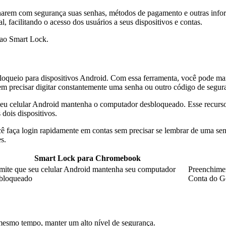
arem com segurança suas senhas, métodos de pagamento e outras infor
, facilitando o acesso dos usuários a seus dispositivos e contas.
m ao Smart Lock.
bloqueio para dispositivos Android. Com essa ferramenta, você pode ma
sem precisar digitar constantemente uma senha ou outro código de segur
seu celular Android mantenha o computador desbloqueado. Esse recurso 
 dois dispositivos.
cê faça login rapidamente em contas sem precisar se lembrar de uma se
s.
Smart Lock para Chromebook
mite que seu celular Android mantenha seu computador
Preenchimen
bloqueado
Conta do G
o mesmo tempo, manter um alto nível de segurança.