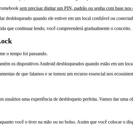
Chromebook
sem precisar digitar um PIN, padrão ou senha com base nos c
ar desbloqueado quando ele estiver em um local confiável ou conectado
ida que continuar lendo, você compreenderá gradualmente o conceito.
Lock
me o tempo foi passando.
ntém os dispositivos Android desbloqueados quando estão em um local 
rramentas de que falamos e se tornou um recurso essencial nos ecossis
s usuários uma experiência de desbloqueio perfeita. Vamos dar uma ol
uanto você o tiver na mão ou no bolso. Assim que você colocar o disp