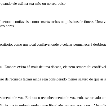
r quando ele está na sua mão ou no seu bolso.
Bluetooth confiáveis, como smartwatches ou pulseiras de fitness. Uma 
tro horas.
critório, como um local confiável onde o celular permanecerá desbloqu
ial. Embora exista há mais de uma década, ele nem sempre foi confiáv
uso de recursos faciais ainda seja considerado menos seguro do que as s
hecimento de voz. Embora o reconhecimento de voz tenha se tornado u
ncia, e a tecnologia pode tomar liberdades ao aceitar sua voz. Além dis