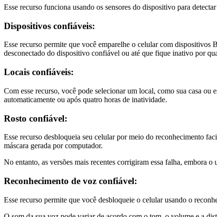
Esse recurso funciona usando os sensores do dispositivo para detecta
Dispositivos confiáveis:
Esse recurso permite que você emparelhe o celular com dispositivos 
desconectado do dispositivo confiável ou até que fique inativo por qua
Locais confiáveis:
Com esse recurso, você pode selecionar um local, como sua casa ou es
automaticamente ou após quatro horas de inatividade.
Rosto confiável:
Esse recurso desbloqueia seu celular por meio do reconhecimento fac
máscara gerada por computador.
No entanto, as versões mais recentes corrigiram essa falha, embora o 
Reconhecimento de voz confiável:
Esse recurso permite que você desbloqueie o celular usando o recon
O som da sua voz pode variar de acordo com o tom, o volume e a distâ