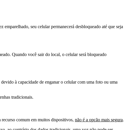
vez emparelhado, seu celular permanecerá desbloqueado até que seja
eado. Quando você sair do local, o celular será bloqueado
el devido à capacidade de enganar o celular com uma foto ou uma
enhas tradicionais.
m recurso comum em muitos dispositivos,
não é a opção mais segura
.
so, ao contrário dos dados tradicionais, uma voz não pode ser