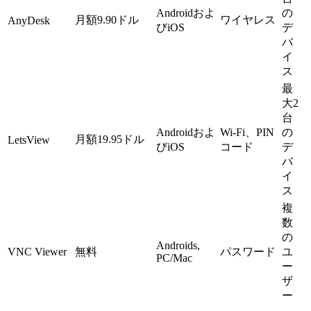
Androidおよ
の
月額9.90ドル
ワイヤレス
AnyDesk
びiOS
デ
バ
イ
ス
最
大2
台
Androidおよ
Wi-Fi、PIN
の
月額19.95ドル
LetsView
びiOS
コード
デ
バ
イ
ス
複
数
の
Androids,
VNC Viewer
無料
パスワード
ユ
PC/Mac
ー
ザ
ー