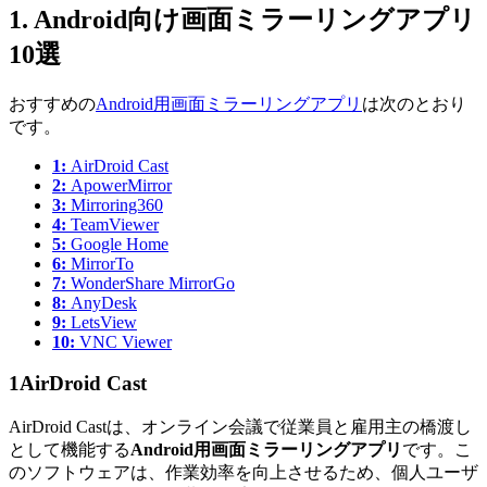
1. Android向け画面ミラーリングアプリ
10選
おすすめの
Android用画面ミラーリングアプリ
は次のとおり
です。
1:
AirDroid Cast
2:
ApowerMirror
3:
Mirroring360
4:
TeamViewer
5:
Google Home
6:
MirrorTo
7:
WonderShare MirrorGo
8:
AnyDesk
9:
LetsView
10:
VNC Viewer
1
AirDroid Cast
AirDroid Castは、オンライン会議で従業員と雇用主の橋渡し
として機能する
Android用画面ミラーリングアプリ
です。こ
のソフトウェアは、作業効率を向上させるため、個人ユーザ