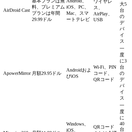
基本プランは無
Android、
ワイヤレ
大5
料、プレミアム
iOS、PC、
ス、
AirDroid Cast
台
プランは年間
Mac、スマ
AirPlay、
の
29.99ドル
ートテレビ
USB
デ
バ
イ
ス
一
度
に3
Wi-Fi、PIN
台
Androidおよ
ApowerMirror
月額29.95ドル
コード、
の
びiOS
QRコード
デ
バ
イ
ス
一
度
に
40
Windows、
QRコード
台
iOS、