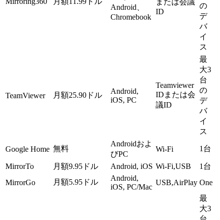
Mirroring360
月額11.99ドル
または会議
の
Android、
ID
デ
Chromebook
バ
イ
ス
最
大3
台
Teamviewer
の
Android,
IDまたは会
月額25.90ドル
TeamViewer
iOS, PC
デ
議ID
バ
イ
ス
Androidおよ
無料
1台
Google Home
Wi-Fi
びPC
MirrorTo
月額9.95ドル
Android, iOS
Wi-Fi,USB
1台
Android,
月額5.95ドル
MirrorGo
USB,AirPlay
One
iOS, PC/Mac
最
大3
台