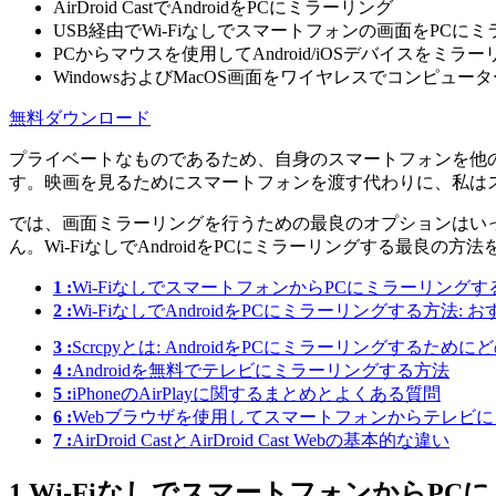
AirDroid CastでAndroidをPCにミラーリング
USB経由でWi-Fiなしでスマートフォンの画面をPCに
PCからマウスを使用してAndroid/iOSデバイスをミラ
WindowsおよびMacOS画面をワイヤレスでコンピュ
無料ダウンロード
プライベートなものであるため、自身のスマートフォンを他
す。映画を見るためにスマートフォンを渡す代わりに、私は
では、画面ミラーリングを行うための最良のオプションはい
ん。Wi-FiなしでAndroidをPCにミラーリングする最良の
1 :
Wi-FiなしでスマートフォンからPCにミラーリング
2 :
Wi-FiなしでAndroidをPCにミラーリングする方法: 
3 :
Scrcpyとは: AndroidをPCにミラーリングするた
4 :
Androidを無料でテレビにミラーリングする方法
5 :
iPhoneのAirPlayに関するまとめとよくある質問
6 :
Webブラウザを使用してスマートフォンからテレビ
7 :
AirDroid CastとAirDroid Cast Webの基本的な違い
1
Wi-FiなしでスマートフォンからP