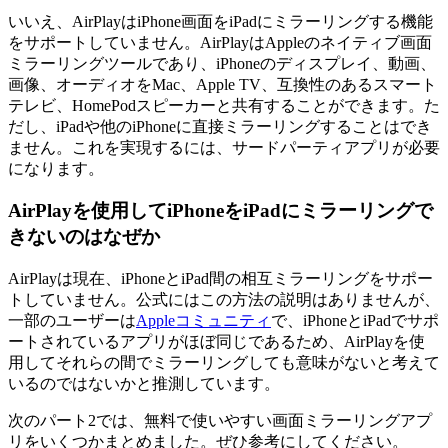
いいえ、AirPlayはiPhone画面をiPadにミラーリングする機能
をサポートしていません。AirPlayはAppleのネイティブ画面
ミラーリングツールであり、iPhoneのディスプレイ、動画、
画像、オーディオをMac、Apple TV、互換性のあるスマート
テレビ、HomePodスピーカーと共有することができます。た
だし、iPadや他のiPhoneに直接ミラーリングすることはでき
ません。これを実現するには、サードパーティアプリが必要
になります。
AirPlayを使用してiPhoneをiPadにミラーリングで
きないのはなぜか
AirPlayは現在、iPhoneとiPad間の相互ミラーリングをサポー
トしていません。公式にはこの方法の説明はありませんが、
一部のユーザーは
Appleコミュニティ
で、iPhoneとiPadでサポ
ートされているアプリがほぼ同じであるため、AirPlayを使
用してそれらの間でミラーリングしても意味がないと考えて
いるのではないかと推測しています。
次のパート2では、無料で使いやすい画面ミラーリングアプ
リをいくつかまとめました。ぜひ参考にしてください。