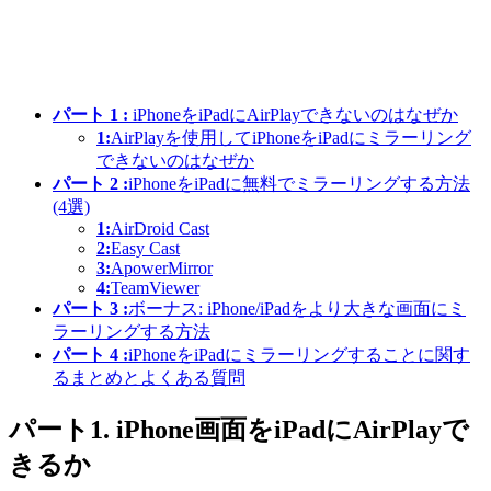
パート 1 :
iPhoneをiPadにAirPlayできないのはなぜか
1:
AirPlayを使用してiPhoneをiPadにミラーリング
できないのはなぜか
パート 2 :
iPhoneをiPadに無料でミラーリングする方法
(4選)
1:
AirDroid Cast
2:
Easy Cast
3:
ApowerMirror
4:
TeamViewer
パート 3 :
ボーナス: iPhone/iPadをより大きな画面にミ
ラーリングする方法
パート 4 :
iPhoneをiPadにミラーリングすることに関す
るまとめとよくある質問
パート1. iPhone画面をiPadにAirPlayで
きるか