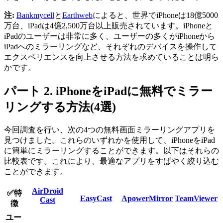
注:
Bankmycell
と
Earthweb
によると、世界でiPhoneは18億5000
万台、iPadは4億2,500万台以上販売されています。iPhoneと
iPadのユーザーは非常に多く、ユーザーの多くがiPhoneから
iPadへのミラーリングなど、それぞれのデバイスを操作して
エクスペリエンスを向上させる方法を求めていることは明ら
かです。
パート 2. iPhoneをiPadに無料でミラー
リングする方法(4選)
今回調査を行い、次の4つの無料画面ミラーリングアプリを
見つけました。これらのいずれかを使用して、iPhoneをiPad
に簡単にミラーリングすることができます。以下はそれらの
比較表です。これにより、最適なアプリをすばやく絞り込む
ことができます。
AirDroid
✅特
EasyCast
ApowerMirror
TeamViewer
Cast
徴
ユー