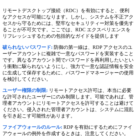
リモートデスクトップ接続（RDC）を有効にすると、便利
なアクセスが可能になります。しかし、システムを不正アク
セスから守るためには、堅牢なセキュリティー対策を優先す
ることが不可欠です。ここでは、RDC エクスペリエンスを
リフレッシュするための包括的なガイドを提供します
破られないパスワード:
防御の第一線は、RDP アクセスのユ
ーザーアカウントに複雑で一意なパスワードを実装すること
です。異なるアカウント間でパスワードを再利用したいとい
う衝動に駆られないようにし、強力で一意な認証情報を安全
に生成して保存するために、パスワードマネージャーの使用
を検討してください。
ユーザー権限の制限:
リモートアクセス許可は、本当に必要
な許可されたユーザーにのみ制限します。可能であれば、管
理者アカウントにリモートアクセスを許可することは避けて
ください。侵入された管理者アカウントは、システムに混乱
を引き起こす可能性があります。
ファイアウォールのルール:
RDP を有効にするためにファイ
アウォールの例外を作成するときは、注意してください。