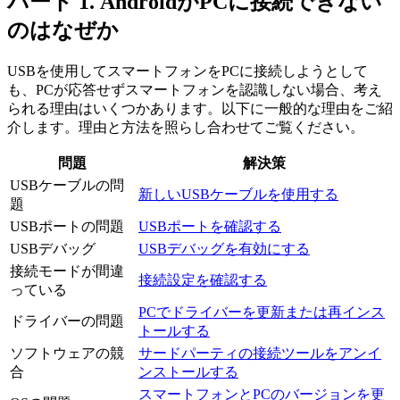
パート 1. AndroidがPCに接続できない
のはなぜか
USBを使用してスマートフォンをPCに接続しようとして
も、PCが応答せずスマートフォンを認識しない場合、考え
られる理由はいくつかあります。以下に一般的な理由をご紹
介します。理由と方法を照らし合わせてご覧ください。
問題
解決策
USBケーブルの問
新しいUSBケーブルを使用する
題
USBポートの問題
USBポートを確認する
USBデバッグ
USBデバッグを有効にする
接続モードが間違
接続設定を確認する
っている
PCでドライバーを更新または再インス
ドライバーの問題
トールする
ソフトウェアの競
サードパーティの接続ツールをアンイ
合
ンストールする
スマートフォンとPCのバージョンを更