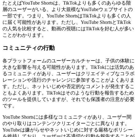
たとえばYouTube Shortsは、TikTokよりも多くのあらゆる階
層のユーザーがいる、より大規模なYouTubeウェブサイトの
一部です。つまり、YouTube ShortsはTikTokよりも多くの人
に届く可能性があります。ただし、YouTube ShortsとTikTok
の人気を比較すると、動画の視聴にはTikTokを好む人が多い
ことがわかります。
コミュニティの行動
各プラットフォームのユーザーカルチャーは、子供の体験に
大きな影響を与える可能性があります。TikTokには活気のあ
るコミュニティがあり、ユーザーはクリエイティブなコラボ
レーションや流行のチャレンジに参加することがよくありま
す。ただし、ネットいじめや否定的なコメントが発生するこ
ともよくあります。TikTokはそのような行動を報告するため
のツールを提供していますが、それでも保護者の注意が必要
です。
YouTube Shortsには多様なコミュニティがあり、ユーザー間
のやり取りはコンテンツクリエイターごとに異なります。
YouTubeは嫌がらせやネットいじめに対する厳格なポリシー
を維持しており、ユーザーは不適切な行動を報告することが