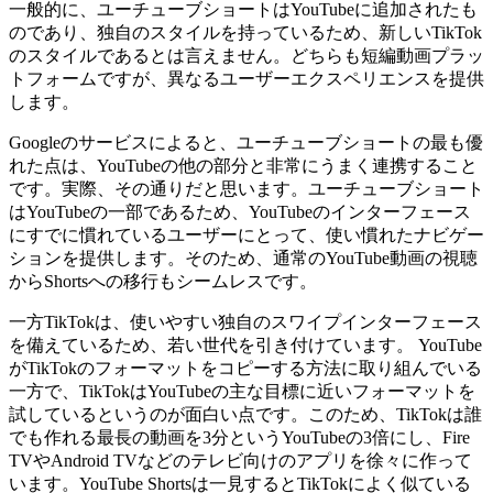
一般的に、ユーチューブショートはYouTubeに追加されたも
のであり、独自のスタイルを持っているため、新しいTikTok
のスタイルであるとは言えません。どちらも短編動画プラッ
トフォームですが、異なるユーザーエクスペリエンスを提供
します。
Googleのサービスによると、ユーチューブショートの最も優
れた点は、YouTubeの他の部分と非常にうまく連携すること
です。実際、その通りだと思います。ユーチューブショート
はYouTubeの一部であるため、YouTubeのインターフェース
にすでに慣れているユーザーにとって、使い慣れたナビゲー
ションを提供します。そのため、通常のYouTube動画の視聴
からShortsへの移行もシームレスです。
一方TikTokは、使いやすい独自のスワイプインターフェース
を備えているため、若い世代を引き付けています。 YouTube
がTikTokのフォーマットをコピーする方法に取り組んでいる
一方で、TikTokはYouTubeの主な目標に近いフォーマットを
試しているというのが面白い点です。このため、TikTokは誰
でも作れる最長の動画を3分というYouTubeの3倍にし、Fire
TVやAndroid TVなどのテレビ向けのアプリを徐々に作って
います。YouTube Shortsは一見するとTikTokによく似ている