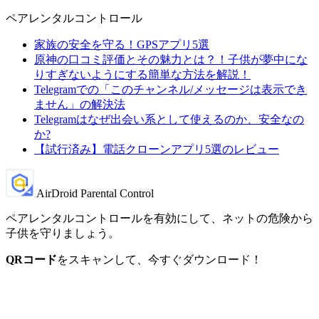
ペアレンタルコントロール
家族の安全を守る！GPSアプリ5選
原神の口コミ評価とその魅力とは？！子供が夢中にな
りすぎないようにする簡単な方法を解説！
Telegramでの「このチャンネル/メッセージは表示でき
ません」の解決法
Telegramはなぜ出会い系として使えるのか、安全なの
か?
【試行済み】電話クローンアプリ5選のレビュー
AirDroid Parental Control
ペアレンタルコントロールを有効にして、ネットの危険から
子供を守りましょう。
QRコード
をスキャンして、今すぐダウンロード！