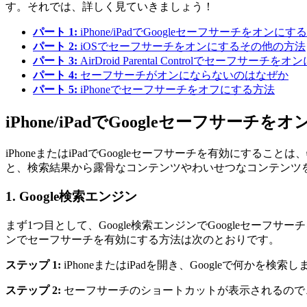
す。それでは、詳しく見ていきましょう！
パート 1:
iPhone/iPadでGoogleセーフサーチをオンにす
パート 2:
iOSでセーフサーチをオンにするその他の方法
パート 3:
AirDroid Parental Controlでセーフサーチ
パート 4:
セーフサーチがオンにならないのはなぜか
パート 5:
iPhoneでセーフサーチをオフにする方法
iPhone/iPadでGoogleセーフサーチ
iPhoneまたはiPadでGoogleセーフサーチを有効に
と、検索結果から露骨なコンテンツやわいせつなコンテンツを除外
1.
Google検索エンジン
まず1つ目として、Google検索エンジンでGoogleセーフ
ンでセーフサーチを有効にする方法は次のとおりです。
ステップ 1:
iPhoneまたはiPadを開き、Googleで何かを検索
ステップ 2:
セーフサーチのショートカットが表示されるので