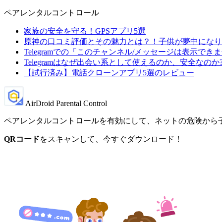
ペアレンタルコントロール
家族の安全を守る！GPSアプリ5選
原神の口コミ評価とその魅力とは？！子供が夢中になり
Telegramでの「このチャンネル/メッセージは表示で
Telegramはなぜ出会い系として使えるのか、安全なのか
【試行済み】電話クローンアプリ5選のレビュー
AirDroid Parental Control
ペアレンタルコントロールを有効にして、ネットの危険から
QRコード
をスキャンして、今すぐダウンロード！