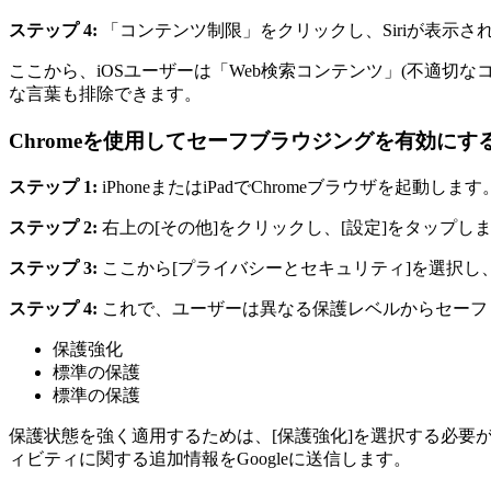
ステップ 4:
「コンテンツ制限」をクリックし、Siriが表示
ここから、iOSユーザーは「Web検索コンテンツ」(不適
な言葉も排除できます。
Chromeを使用してセーフブラウジングを有効にす
ステップ 1:
iPhoneまたはiPadでChromeブラウザを起動します
ステップ 2:
右上の[その他]をクリックし、[設定]をタップし
ステップ 3:
ここから[プライバシーとセキュリティ]を選択し
ステップ 4:
これで、ユーザーは異なる保護レベルからセーフ
保護強化
標準の保護
標準の保護
保護状態を強く適用するためは、[保護強化]を選択する必要
ィビティに関する追加情報をGoogleに送信します。