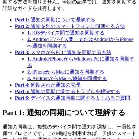
期する方法を知りません。今回の記事では、通知を同期する
詳細なガイドを共有します。
Part 1:
通知の同期について理解する
Part 2:
通知を別のスマートフォンに同期する方法
1.
iOSデバイス間で通知を同期する
2.
Androidデバイス間、またはAndroidからiPhone
へ通知を同期する
Part 3:
スマホからPCに通知を同期する方法
1.
Android/iPhoneからWindows PCに通知を同期す
る
2.
iPhoneからMacに通知を同期する
3.
AndroidからMacへ通知を同期する
Part 4:
同期された通知の管理
Part 5:
通知の同期に関するトラブルを解決する
Part 6:
デバイスの通知同期に関するよくあるご質問
Part 1: 通知の同期について理解する
通知の同期は、複数のデバイス間で通知を調整し、一貫性を
保つプロセスです。この機能を利用すれば、子供のスマート