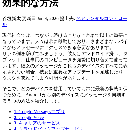
効果的な方法
谷垣新太
更新日 Jun 4, 2026
提出先:
ペアレンタルコントロー
ル
現代社会では、つながり続けることがこれまで以上に重要に
なっています。人々は常に移動しており、さまざまなデバイ
スからメッセージにアクセスできる必要があります。
サラの例を挙げてみましょう。彼女はアンドロイド携帯、タ
ブレット、仕事用のコンピュータを頻繁に切り替えて使って
います。彼女のメッセージがこれらのデバイスのすべてに表
示されない場合、彼女は重要なアップデートを見逃したり、
タスクを忘れてしまう可能性があります。
そこで、どのデバイスを使用していても常に最新の状態を保
つために、Android から別のデバイスにメッセージを同期す
る５つの方法を紹介します。
1.
Google Messagesアプリ
2.
Google Voice
3.
キャリアのサービス
4.
クラウドバックアップサービス