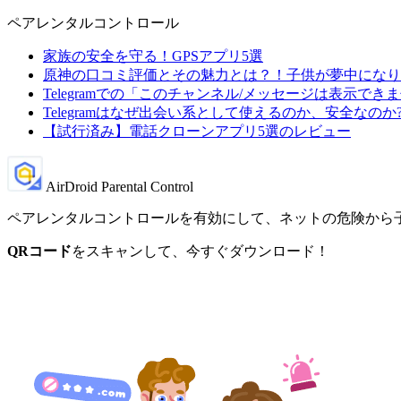
ペアレンタルコントロール
家族の安全を守る！GPSアプリ5選
原神の口コミ評価とその魅力とは？！子供が夢中になり
Telegramでの「このチャンネル/メッセージは表示で
Telegramはなぜ出会い系として使えるのか、安全なのか
【試行済み】電話クローンアプリ5選のレビュー
AirDroid Parental Control
ペアレンタルコントロールを有効にして、ネットの危険から
QRコード
をスキャンして、今すぐダウンロード！