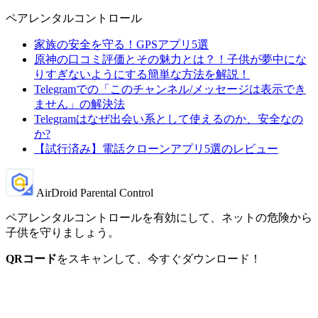
ペアレンタルコントロール
家族の安全を守る！GPSアプリ5選
原神の口コミ評価とその魅力とは？！子供が夢中にな
りすぎないようにする簡単な方法を解説！
Telegramでの「このチャンネル/メッセージは表示でき
ません」の解決法
Telegramはなぜ出会い系として使えるのか、安全なの
か?
【試行済み】電話クローンアプリ5選のレビュー
AirDroid Parental Control
ペアレンタルコントロールを有効にして、ネットの危険から
子供を守りましょう。
QRコード
をスキャンして、今すぐダウンロード！