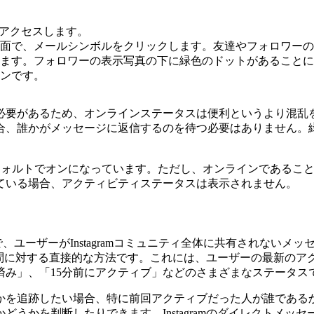
トにアクセスします。
面で、メールシンボルをクリックします。友達やフォロワーの
ます。フォロワーの表示写真の下に緑色のドットがあることに
ンです。
必要があるため、オンラインステータスは便利というより混乱
合、誰かがメッセージに返信するのを待つ必要はありません。
フォルトでオンになっています。ただし、オンラインであるこ
ている場合、アクティビティステータスは表示されません。
プリの機能で、ユーザーがInstagramコミュニティ全体に共有さ
いう質問に対する直接的な方法です。これには、ユーザーの最新
済み」、「15分前にアクティブ」などのさまざまなステータス
かを追跡したい場合、特に前回アクティブだった人が誰である
かを判断したりできます。Instagramのダイレクトメッセージ