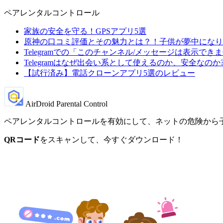
ペアレンタルコントロール
家族の安全を守る！GPSアプリ5選
原神の口コミ評価とその魅力とは？！子供が夢中になり
Telegramでの「このチャンネル/メッセージは表示で
Telegramはなぜ出会い系として使えるのか、安全なのか
【試行済み】電話クローンアプリ5選のレビュー
AirDroid Parental Control
ペアレンタルコントロールを有効にして、ネットの危険から
QRコード
をスキャンして、今すぐダウンロード！