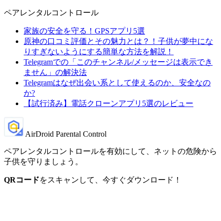
ペアレンタルコントロール
家族の安全を守る！GPSアプリ5選
原神の口コミ評価とその魅力とは？！子供が夢中にな
りすぎないようにする簡単な方法を解説！
Telegramでの「このチャンネル/メッセージは表示でき
ません」の解決法
Telegramはなぜ出会い系として使えるのか、安全なの
か?
【試行済み】電話クローンアプリ5選のレビュー
AirDroid Parental Control
ペアレンタルコントロールを有効にして、ネットの危険から
子供を守りましょう。
QRコード
をスキャンして、今すぐダウンロード！