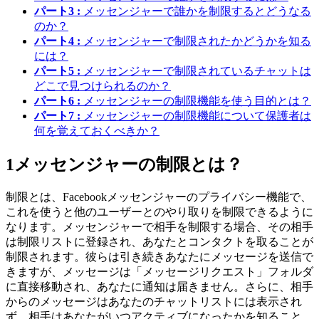
パート3 :
メッセンジャーで誰かを制限するとどうなる
のか？
パート4 :
メッセンジャーで制限されたかどうかを知る
には？
パート5 :
メッセンジャーで制限されているチャットは
どこで見つけられるのか？
パート6 :
メッセンジャーの制限機能を使う目的とは？
パート7 :
メッセンジャーの制限機能について保護者は
何を覚えておくべきか？
1
メッセンジャーの制限とは？
制限とは、Facebookメッセンジャーのプライバシー機能で、
これを使うと他のユーザーとのやり取りを制限できるように
なります。メッセンジャーで相手を制限する場合、その相手
は制限リストに登録され、あなたとコンタクトを取ることが
制限されます。彼らは引き続きあなたにメッセージを送信で
きますが、メッセージは「メッセージリクエスト」フォルダ
に直接移動され、あなたに通知は届きません。さらに、相手
からのメッセージはあなたのチャットリストには表示され
ず、相手はあなたがいつアクティブになったかを知ること