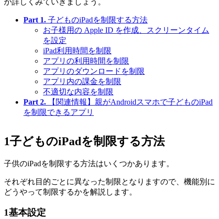
か詳しくみていきましょう。
Part 1.
子どものiPadを制限する方法
お子様用の Apple ID を作成、スクリーンタイム
を設定
iPad利用時間を制限
アプリの利用時間を制限
アプリのダウンロードを制限
アプリ内の課金を制限
不適切な内容を制限
Part 2.
【関連情報】親がAndroidスマホで子どものiPad
を制限できるアプリ
1
子どものiPadを制限する方法
子供のiPadを制限する方法はいくつかあります。
それぞれ目的ごとに異なった制限となりますので、機能別に
どうやって制限するかを解説します。
1
基本設定